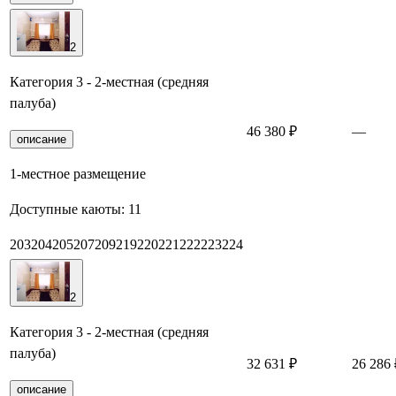
2
Категория 3 - 2-местная (средняя
палуба)
46 380 ₽
—
описание
1-местное размещение
Доступные каюты:
11
203
204
205
207
209
219
220
221
222
223
224
2
Категория 3 - 2-местная (средняя
палуба)
32 631 ₽
26 286 
описание