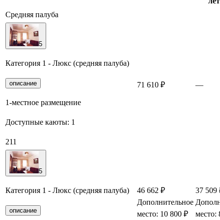
лет
Средняя палуба
5
Категория 1 - Люкс (средняя палуба)
описание
71 610 ₽
—
1-местное размещение
Доступные каюты:
1
211
5
Категория 1 - Люкс (средняя палуба)
46 662 ₽
37 509 
Дополнительное
Дополн
описание
место: 10 800 ₽
место: 