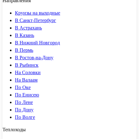
Направления
Круизы на выходные
В Санкт-Петербург
В Астрахань
В Казань
В Нижний Новгород
В Пермь
В Ростов-на-Дону
В Рыбинск
На Соловки
На Валаам
По Оке
По Енисею
По Лене
По Дону
По Волге
Теплоходы