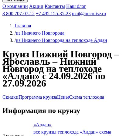
Чебоксары
Казань
Афанасий Никитин
О компании
В Нижний Новгород
из Волгограда
Акции
Октябрьская революция
Контакты
из Саратова
В Пермь
Наш блог
В Ростов-на-Дону
Все города
Константин
В
Рыбинск
Федин
8 800 707-07-12
Александр Свешников
На Соловки
+7 495 155-35-23
На Валаам
Иван
По Оке
mail@oncruise.ru
По Енисею
По Лене
По
Дону
Кулибин
По Волге
Кронштадт
Алдан
Павел
Главная
Миронов
А.С.Попов
Виссарион Белинский
Все теплоходы
/
из Нижнего Новгорода
/
из Нижнего Новгорода на теплоходе Алдан
Круиз Нижний Новгород –
Ярославль – Нижний
Новгород на теплоходе
«Алдан» с 24.09.2026 по
27.09.2026
Скидки
Программа круиза
Цены
Схема теплохода
Информация по круизу
«Алдан»
все круизы теплохода «Алдан»
схема
Теплоход: