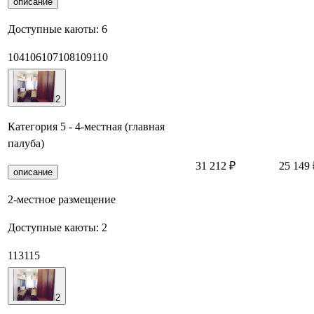
описание
Доступные каюты:
6
104
106
107
108
109
110
2
Категория 5 - 4-местная (главная
палуба)
31 212 ₽
25 149 
описание
2-местное размещение
Доступные каюты:
2
113
115
2