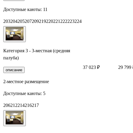
Доступные каюты:
11
203
204
205
207
209
219
220
221
222
223
224
Категория 3 - 3-местная (средняя
палуба)
37 023 ₽
29 799 
описание
2-местное размещение
Доступные каюты:
5
206
212
214
216
217