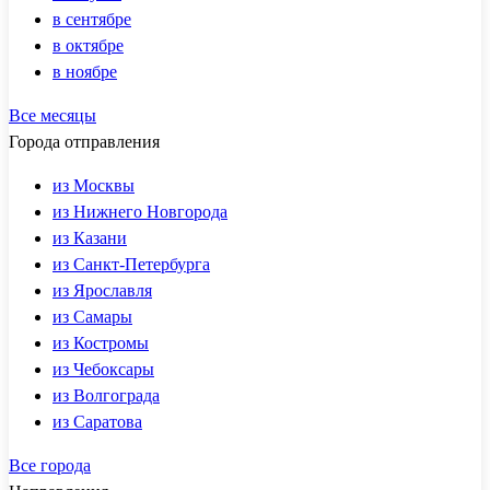
в сентябре
в октябре
в ноябре
Все месяцы
Города отправления
из Москвы
из Нижнего Новгорода
из Казани
из Санкт-Петербурга
из Ярославля
из Самары
из Костромы
из Чебоксары
из Волгограда
из Саратова
Все города