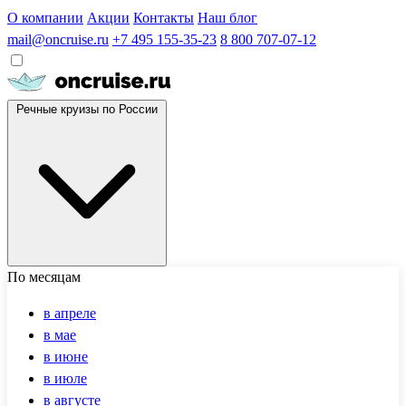
О компании
Акции
Контакты
Наш блог
mail@oncruise.ru
+7 495 155-35-23
8 800 707-07-12
Речные круизы по России
По месяцам
в апреле
в мае
в июне
в июле
в августе