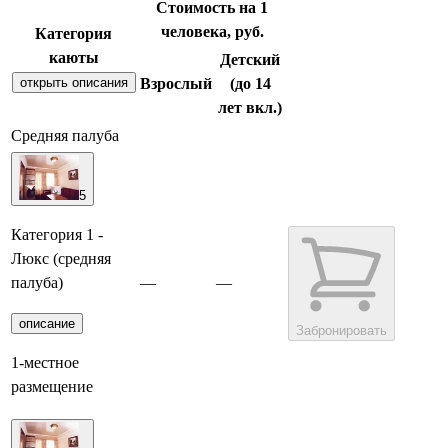
Стоимость на 1
человека, руб.
Категория
каюты
Детский
открыть описания
Взрослый
(до 14
лет вкл.)
Средняя палуба
5
Категория 1 -
Люкс (средняя
палуба)
—
—
описание
Забронировать
1-местное
размещение