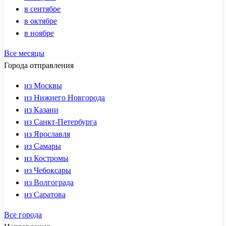
в сентябре
в октябре
в ноябре
Все месяцы
Города отправления
из Москвы
из Нижнего Новгорода
из Казани
из Санкт-Петербурга
из Ярославля
из Самары
из Костромы
из Чебоксары
из Волгограда
из Саратова
Все города