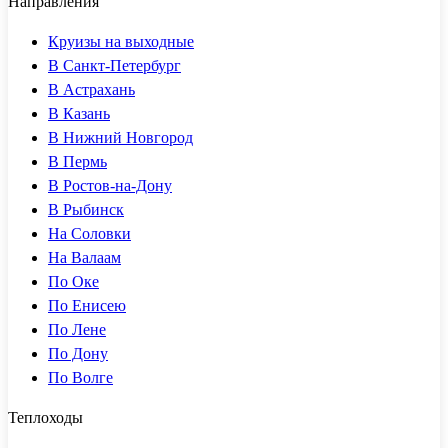
Направления
Круизы на выходные
В Санкт-Петербург
В Астрахань
В Казань
В Нижний Новгород
В Пермь
В Ростов-на-Дону
В Рыбинск
На Соловки
На Валаам
По Оке
По Енисею
По Лене
По Дону
По Волге
Теплоходы