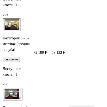
каюты:
1
208
Категория 3 - 3-
местная (средняя
палуба)
72 199 ₽
58 122 ₽
Забронировать
описание
Доступные
каюты:
1
208
2