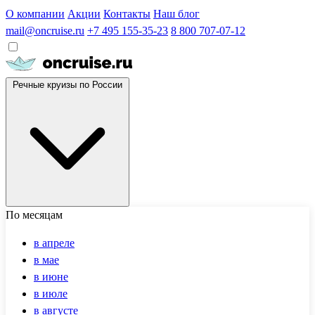
О компании
Акции
Контакты
Наш блог
mail@oncruise.ru
+7 495 155-35-23
8 800 707-07-12
Речные круизы по России
По месяцам
в апреле
в мае
в июне
в июле
в августе