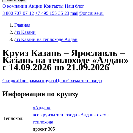
Чебоксары
Казань
Афанасий Никитин
О компании
В Нижний Новгород
из Волгограда
Акции
Октябрьская революция
Контакты
из Саратова
В Пермь
Наш блог
В Ростов-на-Дону
Все города
Константин
В
Рыбинск
Федин
8 800 707-07-12
Александр Свешников
На Соловки
+7 495 155-35-23
На Валаам
Иван
По Оке
mail@oncruise.ru
По Енисею
По Лене
По
Дону
Кулибин
По Волге
Кронштадт
Алдан
Павел
Главная
Миронов
А.С.Попов
Виссарион Белинский
Все теплоходы
/
из Казани
/
из Казани на теплоходе Алдан
Круиз Казань – Ярославль –
Казань на теплоходе «Алдан»
с 14.09.2026 по 21.09.2026
Скидки
Программа круиза
Цены
Схема теплохода
Информация по круизу
«Алдан»
все круизы теплохода «Алдан»
схема
Теплоход:
теплохода
проект 305