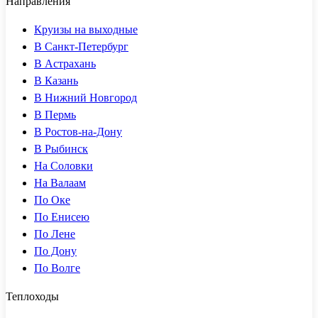
Направления
Круизы на выходные
В Санкт-Петербург
В Астрахань
В Казань
В Нижний Новгород
В Пермь
В Ростов-на-Дону
В Рыбинск
На Соловки
На Валаам
По Оке
По Енисею
По Лене
По Дону
По Волге
Теплоходы