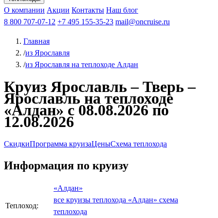
Чебоксары
Казань
Афанасий Никитин
О компании
В Нижний Новгород
из Волгограда
Акции
Октябрьская революция
Контакты
из Саратова
В Пермь
Наш блог
В Ростов-на-Дону
Все города
Константин
В
Рыбинск
Федин
8 800 707-07-12
Александр Свешников
На Соловки
+7 495 155-35-23
На Валаам
Иван
По Оке
mail@oncruise.ru
По Енисею
По Лене
По
Дону
Кулибин
По Волге
Кронштадт
Алдан
Павел
Главная
Миронов
А.С.Попов
Виссарион Белинский
Все теплоходы
/
из Ярославля
/
из Ярославля на теплоходе Алдан
Круиз Ярославль – Тверь –
Ярославль на теплоходе
«Алдан» с 08.08.2026 по
12.08.2026
Скидки
Программа круиза
Цены
Схема теплохода
Информация по круизу
«Алдан»
все круизы теплохода «Алдан»
схема
Теплоход:
теплохода