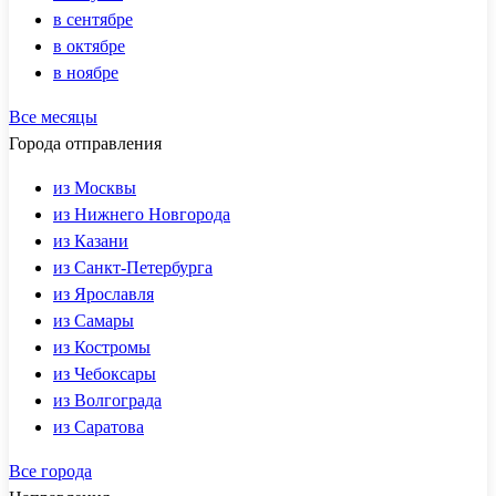
в сентябре
в октябре
в ноябре
Все месяцы
Города отправления
из Москвы
из Нижнего Новгорода
из Казани
из Санкт-Петербурга
из Ярославля
из Самары
из Костромы
из Чебоксары
из Волгограда
из Саратова
Все города