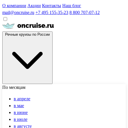
О компании
Акции
Контакты
Наш блог
mail@oncruise.ru
+7 495 155-35-23
8 800 707-07-12
Речные круизы по России
По месяцам
в апреле
в мае
в июне
в июле
в августе