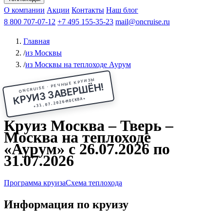
Чебоксары
Казань
Афанасий Никитин
О компании
В Нижний Новгород
из Волгограда
Акции
Октябрьская революция
Контакты
из Саратова
В Пермь
Наш блог
В Ростов-на-Дону
Все города
Константин
В
Рыбинск
Федин
8 800 707-07-12
Александр Свешников
На Соловки
+7 495 155-35-23
На Валаам
Иван
По Оке
mail@oncruise.ru
По Енисею
По Лене
По
Дону
Кулибин
По Волге
Кронштадт
Алдан
Павел
Главная
Миронов
А.С.Попов
Виссарион Белинский
Все теплоходы
/
из Москвы
/
из Москвы на теплоходе Аурум
ONCRUISE · РЕЧНЫЕ КРУИЗЫ
КРУИЗ ЗАВЕРШЁН!
★
МОСКВА
31.07.2026
★
Круиз Москва – Тверь –
Москва на теплоходе
«Аурум» с 26.07.2026 по
31.07.2026
Программа круиза
Схема теплохода
Информация по круизу