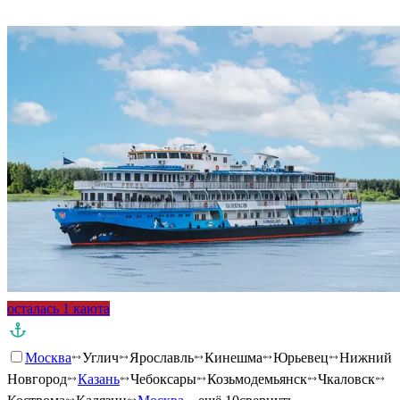
Подробнее о круизе
осталась 1 каюта
Москва
Углич
Ярославль
Кинешма
Юрьевец
Нижний
Новгород
Казань
Чебоксары
Козьмодемьянск
Чкаловск