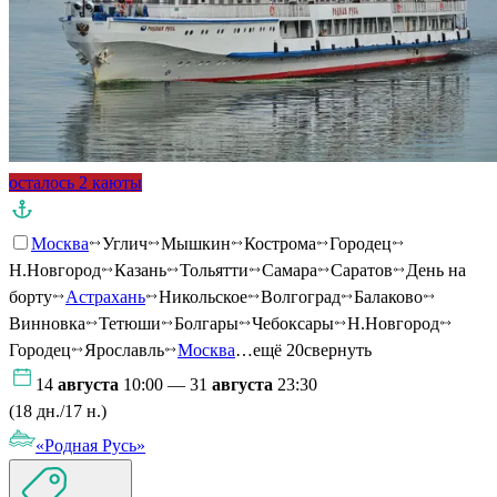
осталось 2 каюты
Москва
Углич
Мышкин
Кострома
Городец
Н.Новгород
Казань
Тольятти
Самара
Саратов
День на
борту
Астрахань
Никольское
Волгоград
Балаково
Винновка
Тетюши
Болгары
Чебоксары
Н.Новгород
Городец
Ярославль
Москва
…ещё 20
свернуть
14
августа
10:00 — 31
августа
23:30
(18 дн./17 н.)
«Родная Русь»