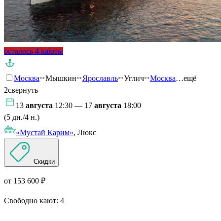
осталось 4 каюты
Москва
Мышкин
Ярославль
Углич
Москва
…ещё
2
свернуть
13
августа
12:30 — 17
августа
18:00
(5 дн./4 н.)
«Мустай Карим»
, Люкс
Скидки
от 153 600 ₽
Свободно кают:
4