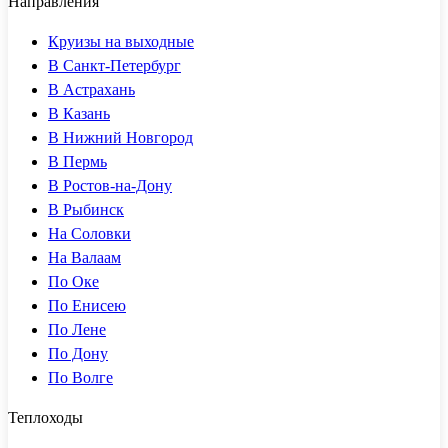
Направления
Круизы на выходные
В Санкт-Петербург
В Астрахань
В Казань
В Нижний Новгород
В Пермь
В Ростов-на-Дону
В Рыбинск
На Соловки
На Валаам
По Оке
По Енисею
По Лене
По Дону
По Волге
Теплоходы