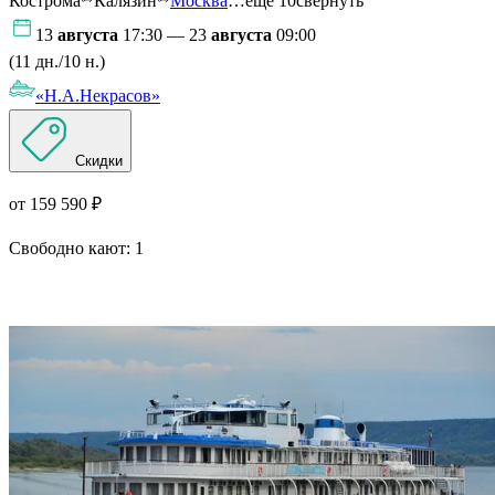
Кострома
Калязин
Москва
…ещё 10
свернуть
13
августа
17:30 — 23
августа
09:00
(11 дн./10 н.)
«Н.А.Некрасов»
Скидки
от 159 590 ₽
Свободно кают:
1
Подробнее о круизе