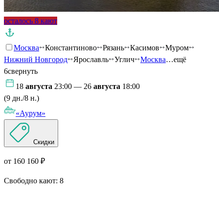
осталось 8 кают
Москва
Константиново
Рязань
Касимов
Муром
Нижний Новгород
Ярославль
Углич
Москва
…ещё
6
свернуть
18
августа
23:00 — 26
августа
18:00
(9 дн./8 н.)
«Аурум»
Скидки
от 160 160 ₽
Свободно кают:
8
Подробнее о круизе