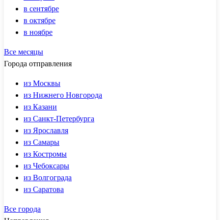
в сентябре
в октябре
в ноябре
Все месяцы
Города отправления
из Москвы
из Нижнего Новгорода
из Казани
из Санкт-Петербурга
из Ярославля
из Самары
из Костромы
из Чебоксары
из Волгограда
из Саратова
Все города