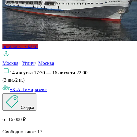
осталось 17 кают
Москва
Углич
Москва
14
августа
17:30 — 16
августа
22:00
(3 дн./2 н.)
«К.А.Тимирязев»
Скидки
от 16 000 ₽
Свободно кают:
17