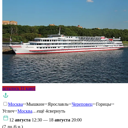
осталось 11 кают
Москва
Мышкин
Ярославль
Череповец
Горицы
Углич
Москва
…ещё 4
свернуть
12
августа
12:30 — 18
августа
20:00
(7 дн./6 н.)