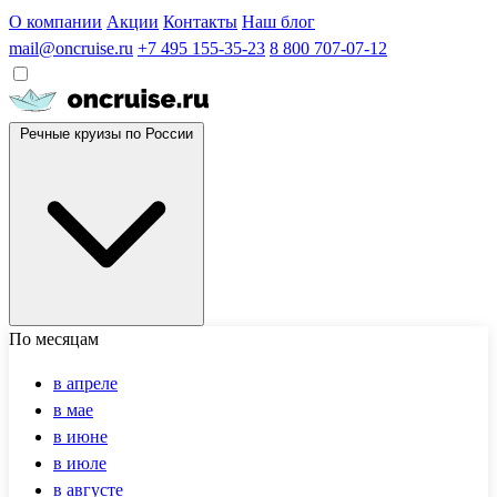
О компании
Акции
Контакты
Наш блог
mail@oncruise.ru
+7 495 155-35-23
8 800 707-07-12
Речные круизы по России
По месяцам
в апреле
в мае
в июне
в июле
в августе