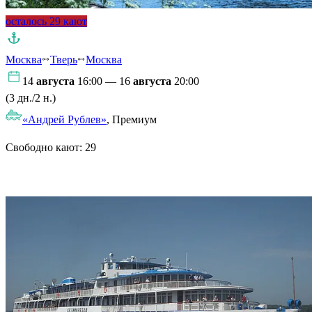
осталось 29 кают
Москва
Тверь
Москва
14
августа
16:00 — 16
августа
20:00
(3 дн./2 н.)
«Андрей Рублев»
, Премиум
Свободно кают:
29
Подробнее о круизе