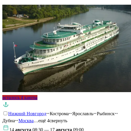
осталось 4 каюты
Нижний Новгород
Кострома
Ярославль
Рыбинск
Дубна
Москва
…ещё 4
свернуть
14
августа
08:30 — 17
августа
09:00