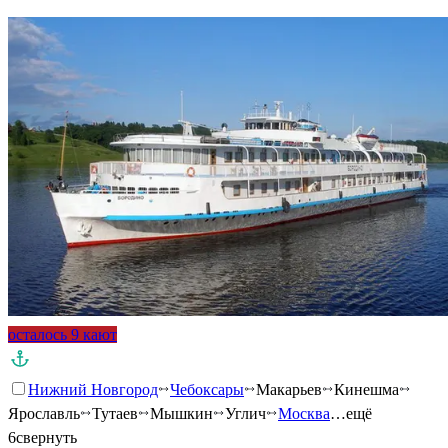
осталось 9 кают
Нижний Новгород
Чебоксары
Макарьев
Кинешма
Ярославль
Тутаев
Мышкин
Углич
Москва
…ещё
6
свернуть