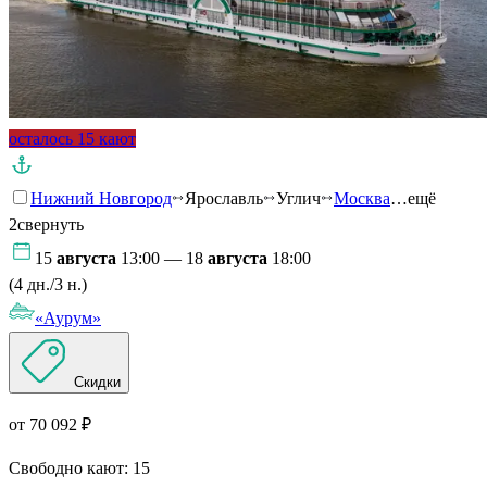
осталось 15 кают
Нижний Новгород
Ярославль
Углич
Москва
…ещё
2
свернуть
15
августа
13:00 — 18
августа
18:00
(4 дн./3 н.)
«Аурум»
Скидки
от 70 092 ₽
Свободно кают:
15