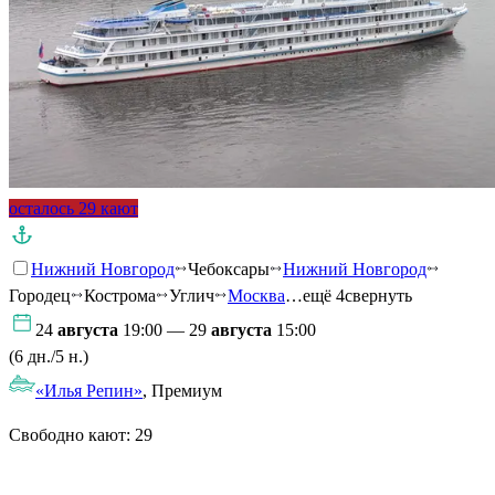
осталось 29 кают
Нижний Новгород
Чебоксары
Нижний Новгород
Городец
Кострома
Углич
Москва
…ещё 4
свернуть
24
августа
19:00 — 29
августа
15:00
(6 дн./5 н.)
«Илья Репин»
, Премиум
Свободно кают:
29
Подробнее о круизе