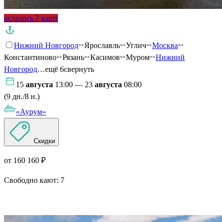
осталось 7 кают
Нижний Новгород
Ярославль
Углич
Москва
Константиново
Рязань
Касимов
Муром
Нижний
Новгород
…ещё 6
свернуть
15
августа
13:00 — 23
августа
08:00
(9 дн./8 н.)
«Аурум»
Скидки
от 160 160 ₽
Свободно кают:
7
Подробнее о круизе