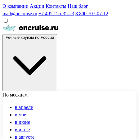
О компании
Акции
Контакты
Наш блог
mail@oncruise.ru
+7 495 155-35-23
8 800 707-07-12
Речные круизы по России
По месяцам
в апреле
в мае
в июне
в июле
в августе