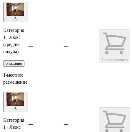
6
Категория
1 - Люкс
(средняя
—
—
палуба)
Забронировать
описание
1-местное
размещение
6
Категория
—
—
1 - Люкс