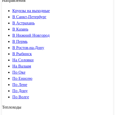
Направления
Круизы на выходные
В Санкт-Петербург
В Астрахань
В Казань
В Нижний Новгород
В Пермь
В Ростов-на-Дону
В Рыбинск
На Соловки
На Валаам
По Оке
По Енисею
По Лене
По Дону
По Волге
Теплоходы