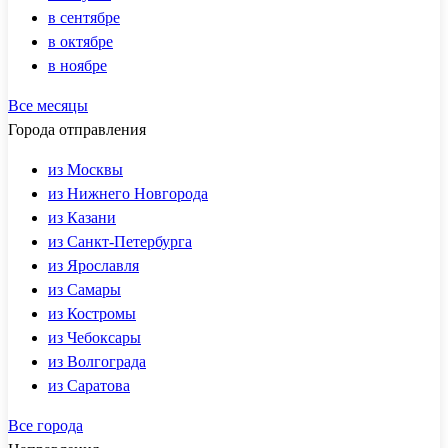
в сентябре
в октябре
в ноябре
Все месяцы
Города отправления
из Москвы
из Нижнего Новгорода
из Казани
из Санкт-Петербурга
из Ярославля
из Самары
из Костромы
из Чебоксары
из Волгограда
из Саратова
Все города