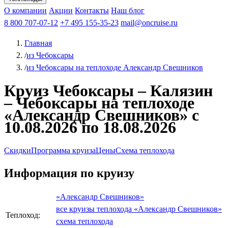
Чебоксары
Казань
Афанасий Никитин
О компании
В Нижний Новгород
из Волгограда
Акции
Октябрьская революция
Контакты
из Саратова
В Пермь
Наш блог
В Ростов-на-Дону
Все города
Константин
В
Рыбинск
Федин
8 800 707-07-12
Александр Свешников
На Соловки
+7 495 155-35-23
На Валаам
Иван
По Оке
mail@oncruise.ru
По Енисею
По Лене
По
Дону
Кулибин
По Волге
Кронштадт
Алдан
Павел
Главная
Миронов
А.С.Попов
Виссарион Белинский
Все теплоходы
/
из Чебоксары
/
из Чебоксары на теплоходе Александр Свешников
Круиз Чебоксары – Калязин
– Чебоксары на теплоходе
«Александр Свешников» с
10.08.2026 по 18.08.2026
Скидки
Программа круиза
Цены
Схема теплохода
Информация по круизу
«Александр Свешников»
все круизы теплохода «Александр Свешников»
Теплоход:
схема теплохода