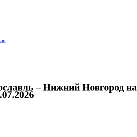
Александр Свешников
Иван Кулибин
Кронштадт
Алдан
Павел Ми
ков
славль – Нижний Новгород на
.07.2026