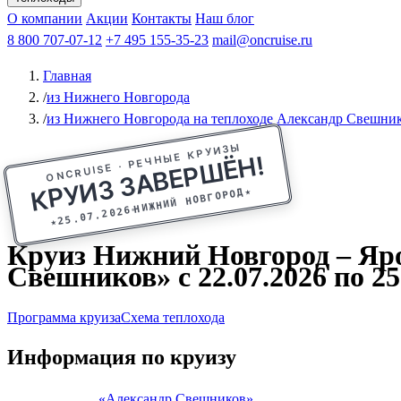
Афанасий Никитин
О компании
Акции
Октябрьская революция
Контакты
Наш блог
Константин Федин
8 800 707-07-12
+7 495 155-35-23
mail@oncruise.ru
Главная
/
из Нижнего Новгорода
/
из Нижнего Новгорода на теплоходе Александр Свешни
ONCRUISE · РЕЧНЫЕ КРУИЗЫ
КРУИЗ ЗАВЕРШЁН!
★
НИЖНИЙ НОВГОРОД
25.07.2026
★
Круиз Нижний Новгород – Яро
Свешников» с 22.07.2026 по 25
Программа круиза
Схема теплохода
Информация по круизу
«Александр Свешников»