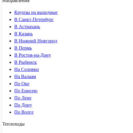
Направления
Круизы на выходные
В Санкт-Петербург
В Астрахань
В Казань
В Нижний Новгород
В Пермь
В Ростов-на-Дону
В Рыбинск
На Соловки
На Валаам
По Оке
По Енисею
По Лене
По Дону
По Волге
Теплоходы