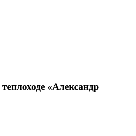
ронов
А.С.Попов
Виссарион Белинский
Все теплоходы
 теплоходе «Александр