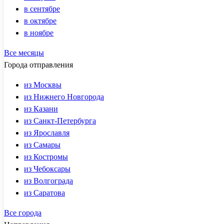
в сентябре
в октябре
в ноябре
Все месяцы
Города отправления
из Москвы
из Нижнего Новгорода
из Казани
из Санкт-Петербурга
из Ярославля
из Самары
из Костромы
из Чебоксары
из Волгограда
из Саратова
Все города