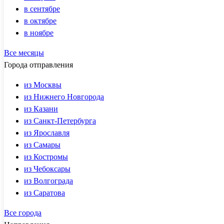
в сентябре
в октябре
в ноябре
Все месяцы
Города отправления
из Москвы
из Нижнего Новгорода
из Казани
из Санкт-Петербурга
из Ярославля
из Самары
из Костромы
из Чебоксары
из Волгограда
из Саратова
Все города