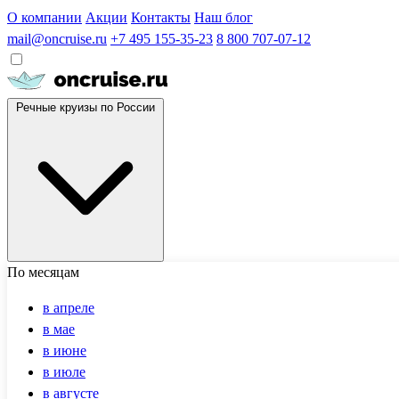
О компании
Акции
Контакты
Наш блог
mail@oncruise.ru
+7 495 155-35-23
8 800 707-07-12
Речные круизы по России
По месяцам
в апреле
в мае
в июне
в июле
в августе