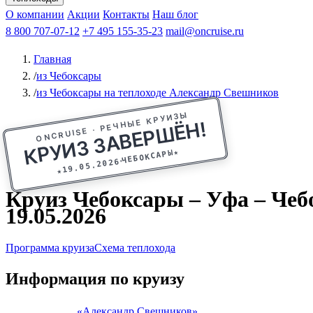
Афанасий Никитин
О компании
Акции
Октябрьская революция
Контакты
Наш блог
Константин Федин
8 800 707-07-12
+7 495 155-35-23
mail@oncruise.ru
Главная
/
из Чебоксары
/
из Чебоксары на теплоходе Александр Свешников
ONCRUISE · РЕЧНЫЕ КРУИЗЫ
КРУИЗ ЗАВЕРШЁН!
★
ЧЕБОКСАРЫ
19.05.2026
★
Круиз Чебоксары – Уфа – Чебо
19.05.2026
Программа круиза
Схема теплохода
Информация по круизу
«Александр Свешников»