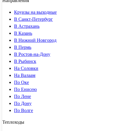
Направления
Круизы на выходные
В Санкт-Петербург
В Астрахань
В Казань
В Нижний Новгород
В Пермь
В Ростов-на-Дону
В Рыбинск
На Соловки
На Валаам
По Оке
По Енисею
По Лене
По Дону
По Волге
Теплоходы