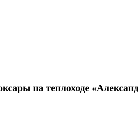
Александр Свешников
Иван Кулибин
Кронштадт
Алдан
Павел Ми
ксары на теплоходе «Александ