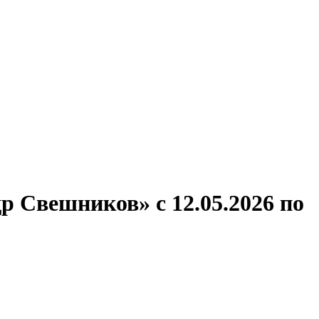
ронов
А.С.Попов
Виссарион Белинский
Все теплоходы
р Свешников» с 12.05.2026 по