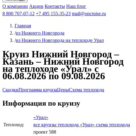
Чебоксары
Казань
Афанасий Никитин
О компании
В Нижний Новгород
из Волгограда
Акции
Октябрьская революция
Контакты
из Саратова
В Пермь
Наш блог
В Ростов-на-Дону
Все города
Константин
В
Рыбинск
Федин
8 800 707-07-12
Александр Свешников
На Соловки
+7 495 155-35-23
На Валаам
Иван
По Оке
mail@oncruise.ru
По Енисею
По Лене
По
Дону
Кулибин
По Волге
Кронштадт
Алдан
Павел
Главная
Миронов
А.С.Попов
Виссарион Белинский
Все теплоходы
/
из Нижнего Новгорода
/
из Нижнего Новгорода на теплоходе Урал
Круиз Нижний Новгород –
Казань – Нижний Новгород
на теплоходе «Урал» с
06.08.2026 по 09.08.2026
Скидки
Программа круиза
Цены
Схема теплохода
Информация по круизу
«Урал»
Теплоход:
все круизы теплохода «Урал»
схема теплохода
проект 588