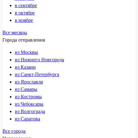
в сентябре
в октябре
в ноябре
Все месяцы
Города отправления
из Москвы
из Нижнего Новгорода
из Казани
из Санкт-Петербурга
из Ярославля
из Самары
из Костромы
из Чебоксары
из Волгограда
из Саратова
Все города