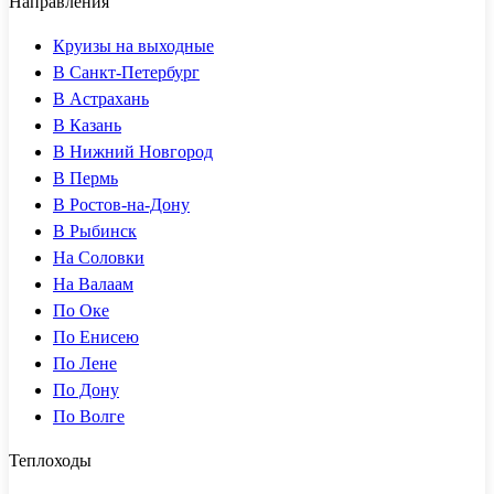
Направления
Круизы на выходные
В Санкт-Петербург
В Астрахань
В Казань
В Нижний Новгород
В Пермь
В Ростов-на-Дону
В Рыбинск
На Соловки
На Валаам
По Оке
По Енисею
По Лене
По Дону
По Волге
Теплоходы