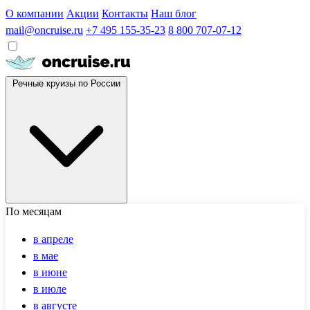
О компании
Акции
Контакты
Наш блог
mail@oncruise.ru
+7 495 155-35-23
8 800 707-07-12
Речные круизы по России
По месяцам
в апреле
в мае
в июне
в июле
в августе