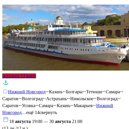
осталось 13 кают
Нижний Новгород
Казань
Болгары
Тетюши
Самара
Саратов
Волгоград
Астрахань
Никольское
Волгоград
Саратов
Усовка
Самара
Казань
Макарьев
Нижний
Новгород
…ещё 14
свернуть
18
августа
19:00 — 30
августа
21:00
(13 дн./12 н.)