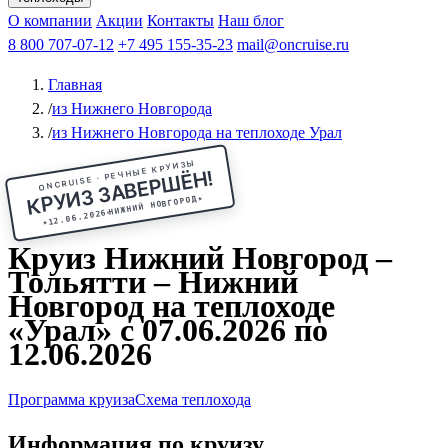
Чебоксары
Казань
Афанасий Никитин
О компании
В Нижний Новгород
из Волгограда
Акции
Октябрьская революция
Контакты
из Саратова
В Пермь
Наш блог
В Ростов-на-Дону
Все города
Константин
В
Рыбинск
Федин
8 800 707-07-12
Александр Свешников
На Соловки
+7 495 155-35-23
На Валаам
Иван
По Оке
mail@oncruise.ru
По Енисею
По Лене
По
Дону
Кулибин
По Волге
Кронштадт
Алдан
Павел
Главная
Миронов
А.С.Попов
Виссарион Белинский
Все теплоходы
/
из Нижнего Новгорода
/
из Нижнего Новгорода на теплоходе Урал
ONCRUISE · РЕЧНЫЕ КРУИЗЫ
КРУИЗ ЗАВЕРШЁН!
★
НИЖНИЙ НОВГОРОД
12.06.2026
★
Круиз Нижний Новгород –
Тольятти – Нижний
Новгород на теплоходе
«Урал» с 07.06.2026 по
12.06.2026
Программа круиза
Схема теплохода
Информация по круизу