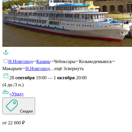
Н.Новгород
Казань
Чебоксары
Козьмодемьянск
Макарьев
Н.Новгород
…ещё 3
свернуть
28
сентября
19:00 — 1
октября
20:00
(4 дн./3 н.)
«Урал»
Скидки
от 22 000 ₽