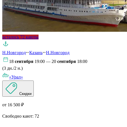
осталось 72 каюты
Н.Новгород
Казань
Н.Новгород
18
сентября
19:00 — 20
сентября
18:00
(3 дн./2 н.)
«Урал»
Скидки
от 16 500 ₽
Свободно кают:
72