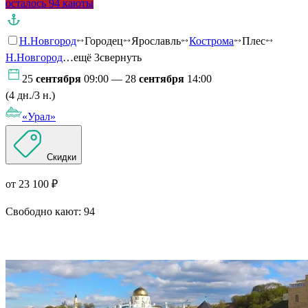
осталось 94 каюты
Н.Новгород
Городец
Ярославль
Кострома
Плес
Н.Новгород
…ещё 3
свернуть
25
сентября
09:00 — 28
сентября
14:00
(4 дн./3 н.)
«Урал»
Скидки
от 23 100 ₽
Свободно кают:
94
Подробнее о круизе