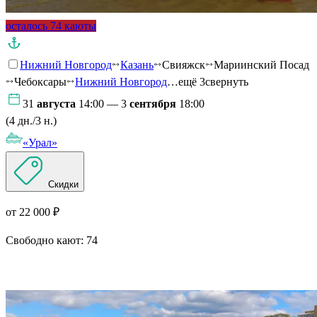
осталось 74 каюты
Нижний Новгород
Казань
Свияжск
Мариинский Посад
Чебоксары
Нижний Новгород
…ещё 3
свернуть
31
августа
14:00 — 3
сентября
18:00
(4 дн./3 н.)
«Урал»
Скидки
от 22 000 ₽
Свободно кают:
74
Подробнее о круизе