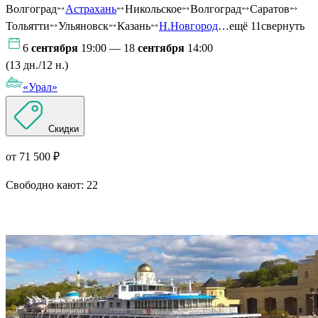
Волгоград
Астрахань
Никольское
Волгоград
Саратов
Тольятти
Ульяновск
Казань
Н.Новгород
…ещё 11
свернуть
6
сентября
19:00 — 18
сентября
14:00
(13 дн./12 н.)
«Урал»
Скидки
от 71 500 ₽
Свободно кают:
22
Подробнее о круизе