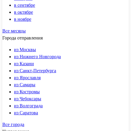
в сентябре
в октябре
в ноябре
Все месяцы
Города отправления
из Москвы
из Нижнего Новгорода
из Казани
из Санкт-Петербурга
из Ярославля
из Самары
из Костромы
из Чебоксары
из Волгограда
из Саратова
Все города