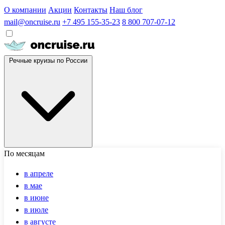
О компании
Акции
Контакты
Наш блог
mail@oncruise.ru
+7 495 155-35-23
8 800 707-07-12
Речные круизы по России
По месяцам
в апреле
в мае
в июне
в июле
в августе