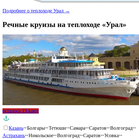
Подробнее о теплоходе Урал →
Речные круизы на теплоходе «Урал»
осталось 13 кают
Казань
Болгары
Тетюши
Самара
Саратов
Волгоград
Астрахань
Никольское
Волгоград
Саратов
Усовка