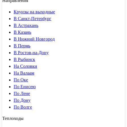
Направления
Круизы на выходные
В Санкт-Петербург
В Астрахань
В Казань
В Нижний Новгород
В Пермь
В Ростов-на-Дону
В Рыбинск
На Соловки
На Валаам
По Оке
По Енисею
По Лене
По Дону
По Волге
Теплоходы