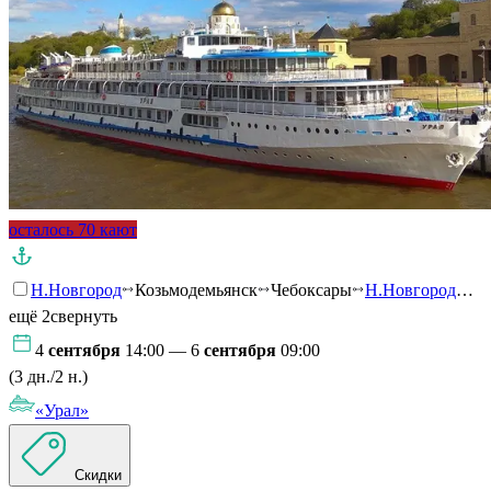
осталось 70 кают
Н.Новгород
Козьмодемьянск
Чебоксары
Н.Новгород
…
ещё 2
свернуть
4
сентября
14:00 — 6
сентября
09:00
(3 дн./2 н.)
«Урал»
Скидки