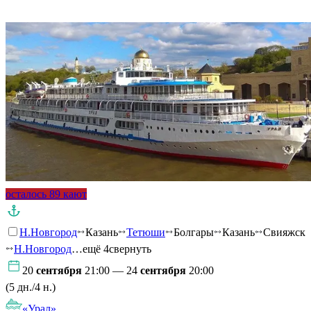
Подробнее о круизе
осталось 89 кают
Н.Новгород
Казань
Тетюши
Болгары
Казань
Свияжск
Н.Новгород
…ещё 4
свернуть
20
сентября
21:00 — 24
сентября
20:00
(5 дн./4 н.)
«Урал»