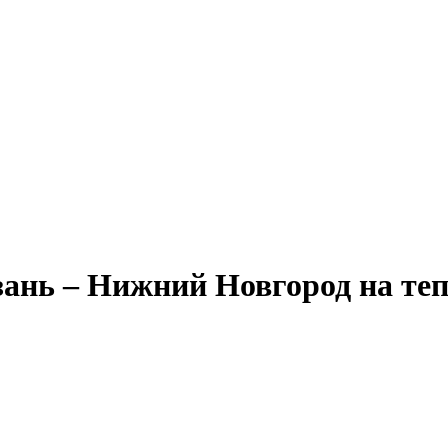
Александр Свешников
Иван Кулибин
Кронштадт
Алдан
Павел Ми
нь – Нижний Новгород на тепло