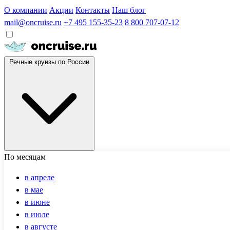
О компании
Акции
Контакты
Наш блог
mail@oncruise.ru
+7 495 155-35-23
8 800 707-07-12
Речные круизы по России
По месяцам
в апреле
в мае
в июне
в июле
в августе