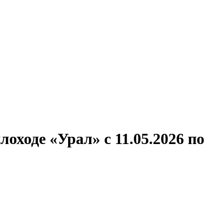
ронов
А.С.Попов
Виссарион Белинский
Все теплоходы
ходе «Урал» с 11.05.2026 по