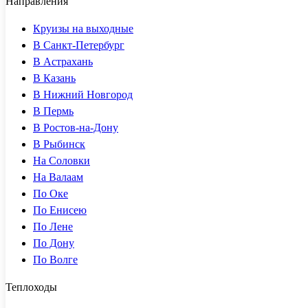
Направления
Круизы на выходные
В Санкт-Петербург
В Астрахань
В Казань
В Нижний Новгород
В Пермь
В Ростов-на-Дону
В Рыбинск
На Соловки
На Валаам
По Оке
По Енисею
По Лене
По Дону
По Волге
Теплоходы