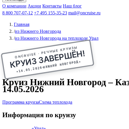
Афанасий Никитин
О компании
Акции
Октябрьская революция
Контакты
Наш блог
Константин Федин
8 800 707-07-12
+7 495 155-35-23
mail@oncruise.ru
Главная
/
из Нижнего Новгорода
/
из Нижнего Новгорода на теплоходе Урал
ONCRUISE · РЕЧНЫЕ КРУИЗЫ
КРУИЗ ЗАВЕРШЁН!
★
НИЖНИЙ НОВГОРОД
14.05.2026
★
Круиз Нижний Новгород – Каза
14.05.2026
Программа круиза
Схема теплохода
Информация по круизу
«Урал»