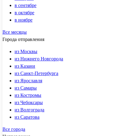
в сентябре
в октябре
в ноябре
Все месяцы
Города отправления
из Москвы
из Нижнего Новгорода
из Казани
из Санкт-Петербурга
из Ярославля
из Самары
из Костромы
из Чебоксары
из Волгограда
из Саратова
Все города