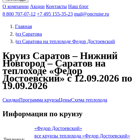
Чебоксары
Казань
Афанасий Никитин
О компании
В Нижний Новгород
из Волгограда
Акции
Октябрьская революция
Контакты
из Саратова
В Пермь
Наш блог
В Ростов-на-Дону
Все города
Константин
В
Рыбинск
Федин
8 800 707-07-12
Александр Свешников
На Соловки
+7 495 155-35-23
На Валаам
Иван
По Оке
mail@oncruise.ru
По Енисею
По Лене
По
Дону
Кулибин
По Волге
Кронштадт
Алдан
Павел
Главная
Миронов
А.С.Попов
Виссарион Белинский
Все теплоходы
/
из Саратова
/
из Саратова на теплоходе Федор Достоевский
Круиз Саратов – Нижний
Новгород – Саратов на
теплоходе «Федор
Достоевский» с 12.09.2026 по
19.09.2026
Скидки
Программа круиза
Цены
Схема теплохода
Информация по круизу
«Федор Достоевский»
все круизы теплохода «Федор Достоевский»
Теплоход: