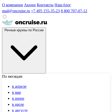
О компании
Акции
Контакты
Наш блог
mail@oncruise.ru
+7 495 155-35-23
8 800 707-07-12
Речные круизы по России
По месяцам
в апреле
в мае
в июне
в июле
в августе