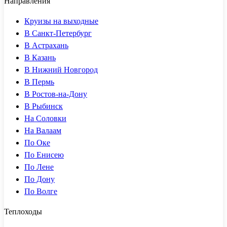
Направления
Круизы на выходные
В Санкт-Петербург
В Астрахань
В Казань
В Нижний Новгород
В Пермь
В Ростов-на-Дону
В Рыбинск
На Соловки
На Валаам
По Оке
По Енисею
По Лене
По Дону
По Волге
Теплоходы