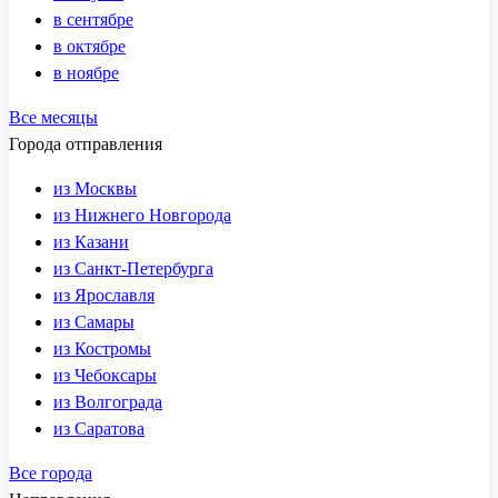
в сентябре
в октябре
в ноябре
Все месяцы
Города отправления
из Москвы
из Нижнего Новгорода
из Казани
из Санкт-Петербурга
из Ярославля
из Самары
из Костромы
из Чебоксары
из Волгограда
из Саратова
Все города