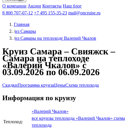
Чебоксары
Казань
Афанасий Никитин
О компании
В Нижний Новгород
из Волгограда
Акции
Октябрьская революция
Контакты
из Саратова
В Пермь
Наш блог
В Ростов-на-Дону
Все города
Константин
В
Рыбинск
Федин
8 800 707-07-12
Александр Свешников
На Соловки
+7 495 155-35-23
На Валаам
Иван
По Оке
mail@oncruise.ru
По Енисею
По Лене
По
Дону
Кулибин
По Волге
Кронштадт
Алдан
Павел
Главная
Миронов
А.С.Попов
Виссарион Белинский
Все теплоходы
/
из Самары
/
из Самары на теплоходе Валерий Чкалов
Круиз Самара – Свияжск –
Самара на теплоходе
«Валерий Чкалов» с
03.09.2026 по 06.09.2026
Скидки
Программа круиза
Цены
Схема теплохода
Информация по круизу
«Валерий Чкалов»
все круизы теплохода «Валерий Чкалов»
схема
Теплоход:
теплохода