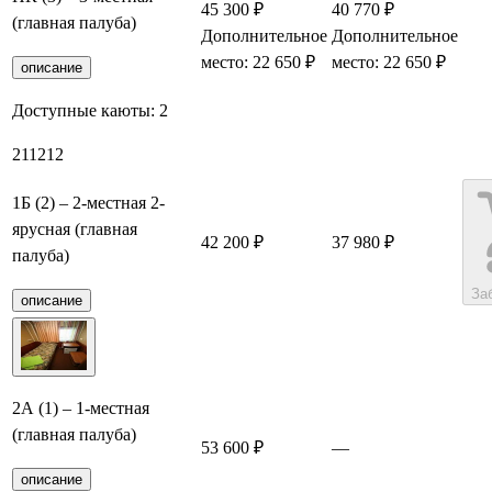
45 300 ₽
40 770 ₽
(главная палуба)
Дополнительное
Дополнительное
место: 22 650 ₽
место: 22 650 ₽
описание
Доступные каюты:
2
211
212
1Б (2) – 2-местная 2-
ярусная (главная
42 200 ₽
37 980 ₽
палуба)
За
описание
2А (1) – 1-местная
(главная палуба)
53 600 ₽
—
описание