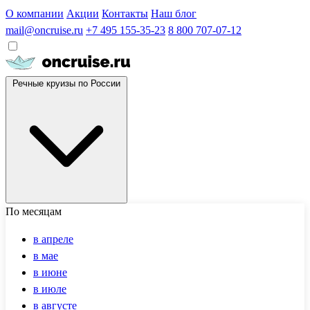
О компании
Акции
Контакты
Наш блог
mail@oncruise.ru
+7 495 155-35-23
8 800 707-07-12
Речные круизы по России
По месяцам
в апреле
в мае
в июне
в июле
в августе