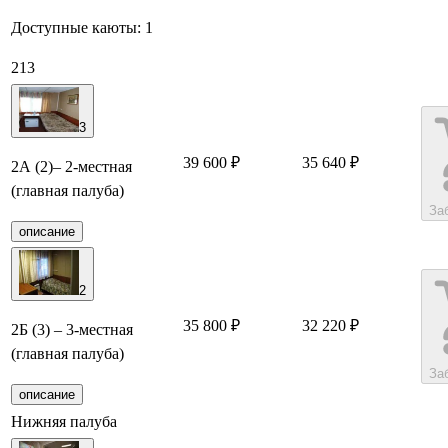
Доступные каюты:
1
213
3
39 600 ₽
35 640 ₽
2А (2)– 2-местная
(главная палуба)
За
описание
2
35 800 ₽
32 220 ₽
2Б (3) – 3-местная
(главная палуба)
За
описание
Нижняя палуба