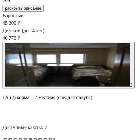
299
раскрыть описание
Взрослый
45 300 ₽
Детский (до 14 лет)
40 770 ₽
2
1А (2) корма – 2-местная (средняя палуба)
Забронировать
Доступные каюты:
7
328
332
333
335
336
337
338