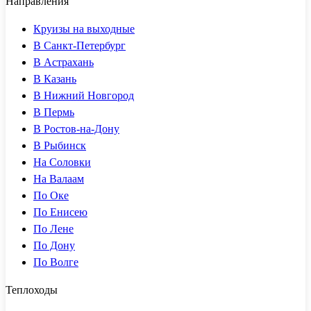
Направления
Круизы на выходные
В Санкт-Петербург
В Астрахань
В Казань
В Нижний Новгород
В Пермь
В Ростов-на-Дону
В Рыбинск
На Соловки
На Валаам
По Оке
По Енисею
По Лене
По Дону
По Волге
Теплоходы