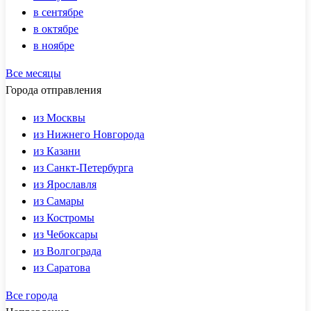
в сентябре
в октябре
в ноябре
Все месяцы
Города отправления
из Москвы
из Нижнего Новгорода
из Казани
из Санкт-Петербурга
из Ярославля
из Самары
из Костромы
из Чебоксары
из Волгограда
из Саратова
Все города