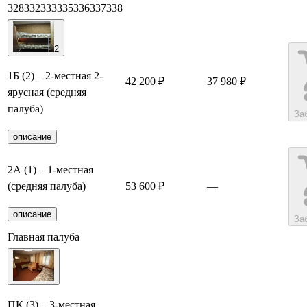
328
332
333
335
336
337
338
2
1Б (2) – 2-местная 2-
42 200 ₽
37 980 ₽
ярусная (средняя
палуба)
За
описание
2А (1) – 1-местная
(средняя палуба)
53 600 ₽
—
описание
За
Главная палуба
ПК (3) – 3-местная