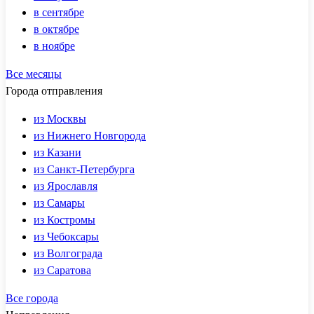
в сентябре
в октябре
в ноябре
Все месяцы
Города отправления
из Москвы
из Нижнего Новгорода
из Казани
из Санкт-Петербурга
из Ярославля
из Самары
из Костромы
из Чебоксары
из Волгограда
из Саратова
Все города