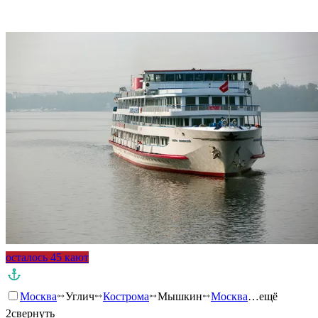
Подробнее о круизе
осталось 45 кают
Москва
Углич
Кострома
Мышкин
Москва
…ещё
2
свернуть