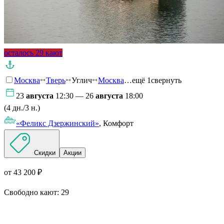
осталось 29 кают
Москва
Тверь
Углич
Москва
…ещё 1
свернуть
23
августа
12:30 — 26
августа
18:00
(4 дн./3 н.)
«Феликс Дзержинский»
, Комфорт
Скидки
Акции
от 43 200 ₽
Свободно кают:
29
Подробнее о круизе