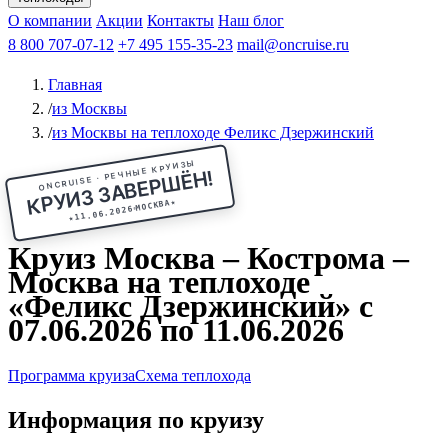
Чебоксары
Казань
Афанасий Никитин
О компании
В Нижний Новгород
из Волгограда
Акции
Октябрьская революция
Контакты
из Саратова
В Пермь
Наш блог
В Ростов-на-Дону
Все города
Константин
В
Рыбинск
Федин
8 800 707-07-12
Александр Свешников
На Соловки
+7 495 155-35-23
На Валаам
Иван
По Оке
mail@oncruise.ru
По Енисею
По Лене
По
Дону
Кулибин
По Волге
Кронштадт
Алдан
Павел
Главная
Миронов
А.С.Попов
Виссарион Белинский
Все теплоходы
/
из Москвы
/
из Москвы на теплоходе Феликс Дзержинский
ONCRUISE · РЕЧНЫЕ КРУИЗЫ
КРУИЗ ЗАВЕРШЁН!
★
МОСКВА
11.06.2026
★
Круиз Москва – Кострома –
Москва на теплоходе
«Феликс Дзержинский» с
07.06.2026 по 11.06.2026
Программа круиза
Схема теплохода
Информация по круизу