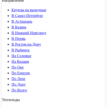
Направления
Круизы на выходные
В Санкт-Петербург
В Астрахань
В Казань
В Нижний Новгород
В Пермь
В Ростов-на-Дону
В Рыбинск
На Соловки
На Валаам
По Оке
По Енисею
По Лене
По Дону
По Волге
Теплоходы