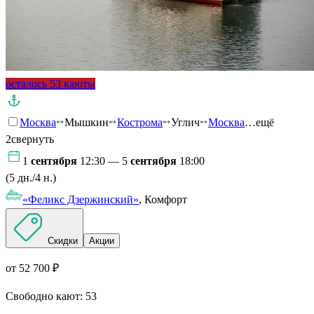
осталось 53 каюты
Москва
Мышкин
Кострома
Углич
Москва
…ещё
2
свернуть
1
сентября
12:30 — 5
сентября
18:00
(5 дн./4 н.)
«Феликс Дзержинский»
, Комфорт
Скидки
Акции
от 52 700 ₽
Свободно кают:
53