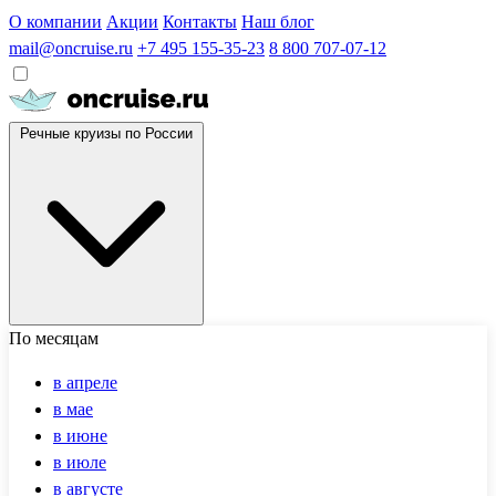
О компании
Акции
Контакты
Наш блог
mail@oncruise.ru
+7 495 155-35-23
8 800 707-07-12
Речные круизы по России
По месяцам
в апреле
в мае
в июне
в июле
в августе