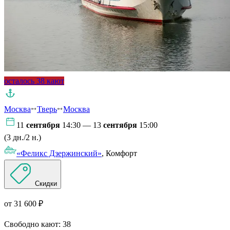
осталось 38 кают
Москва
Тверь
Москва
11
сентября
14:30 — 13
сентября
15:00
(3 дн./2 н.)
«Феликс Дзержинский»
, Комфорт
Скидки
от 31 600 ₽
Свободно кают:
38