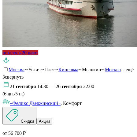
осталось 20 кают
Москва
Углич
Плес
Кинешма
Мышкин
Москва
…ещё
3
свернуть
21
сентября
14:30 — 26
сентября
22:00
(6 дн./5 н.)
«Феликс Дзержинский»
, Комфорт
Скидки
Акции
от 56 700 ₽