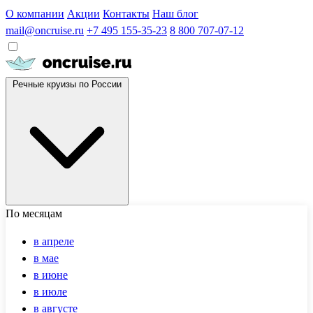
О компании
Акции
Контакты
Наш блог
mail@oncruise.ru
+7 495 155-35-23
8 800 707-07-12
Речные круизы по России
По месяцам
в апреле
в мае
в июне
в июле
в августе