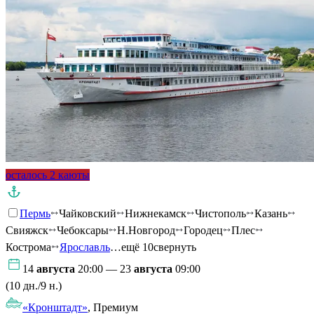
осталось 2 каюты
Пермь
Чайковский
Нижнекамск
Чистополь
Казань
Свияжск
Чебоксары
Н.Новгород
Городец
Плес
Кострома
Ярославль
…ещё 10
свернуть
14
августа
20:00 — 23
августа
09:00
(10 дн./9 н.)
«Кронштадт»
, Премиум