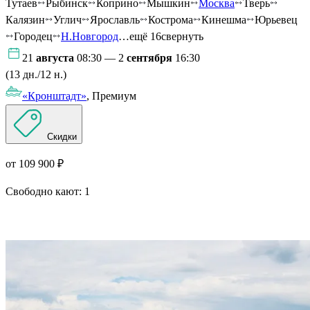
Тутаев
Рыбинск
Коприно
Мышкин
Москва
Тверь
Калязин
Углич
Ярославль
Кострома
Кинешма
Юрьевец
Городец
Н.Новгород
…ещё 16
свернуть
21
августа
08:30 — 2
сентября
16:30
(13 дн./12 н.)
«Кронштадт»
, Премиум
Скидки
от 109 900 ₽
Свободно кают:
1
Подробнее о круизе