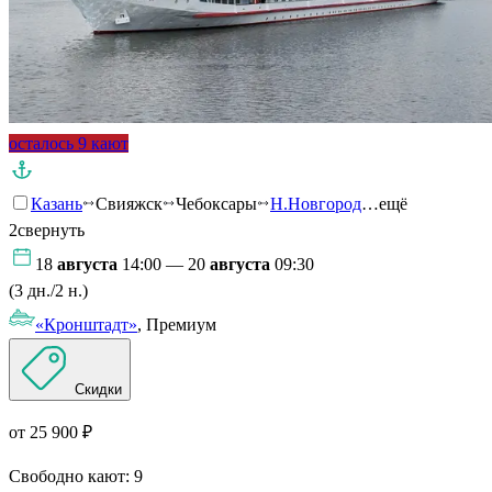
осталось 9 кают
Казань
Свияжск
Чебоксары
Н.Новгород
…ещё
2
свернуть
18
августа
14:00 — 20
августа
09:30
(3 дн./2 н.)
«Кронштадт»
, Премиум
Скидки
от 25 900 ₽
Свободно кают:
9