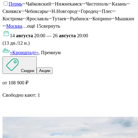
Пермь
Чайковский
Нижнекамск
Чистополь
Казань
Свияжск
Чебоксары
Н.Новгород
Городец
Плес
Кострома
Ярославль
Тутаев
Рыбинск
Коприно
Мышкин
Москва
…ещё 15
свернуть
14
августа
20:00 — 26
августа
20:00
(13 дн./12 н.)
«Кронштадт»
, Премиум
Скидки
Акции
от 108 900 ₽
Свободно кают:
1
Подробнее о круизе