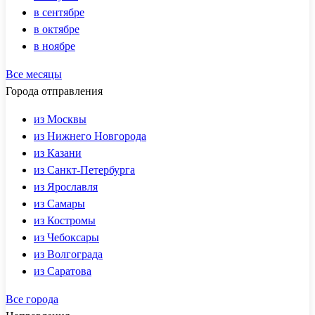
в сентябре
в октябре
в ноябре
Все месяцы
Города отправления
из Москвы
из Нижнего Новгорода
из Казани
из Санкт-Петербурга
из Ярославля
из Самары
из Костромы
из Чебоксары
из Волгограда
из Саратова
Все города