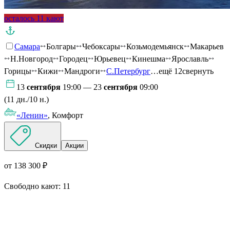
осталось 11 кают
Самара
Болгары
Чебоксары
Козьмодемьянск
Макарьев
Н.Новгород
Городец
Юрьевец
Кинешма
Ярославль
Горицы
Кижи
Мандроги
С.Петербург
…ещё 12
свернуть
13
сентября
19:00 — 23
сентября
09:00
(11 дн./10 н.)
«Ленин»
, Комфорт
Скидки
Акции
от 138 300 ₽
Свободно кают:
11
Подробнее о круизе