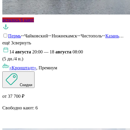
осталось 6 кают
Пермь
Чайковский
Нижнекамск
Чистополь
Казань
…
ещё 3
свернуть
14
августа
20:00 — 18
августа
08:00
(5 дн./4 н.)
«Кронштадт»
, Премиум
Скидки
от 37 700 ₽
Свободно кают:
6
Подробнее о круизе