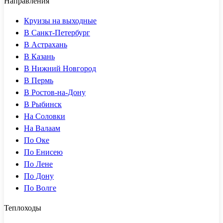
Направления
Круизы на выходные
В Санкт-Петербург
В Астрахань
В Казань
В Нижний Новгород
В Пермь
В Ростов-на-Дону
В Рыбинск
На Соловки
На Валаам
По Оке
По Енисею
По Лене
По Дону
По Волге
Теплоходы