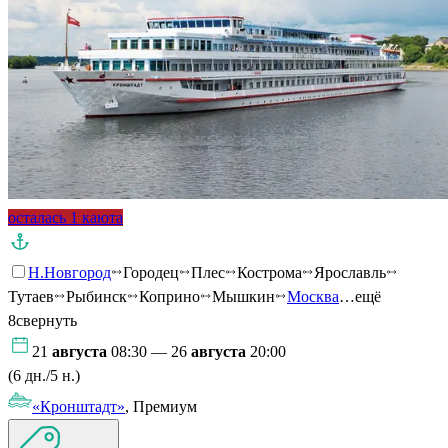
осталась 1 каюта
Н.Новгород
Городец
Плес
Кострома
Ярославль
Тутаев
Рыбинск
Коприно
Мышкин
Москва
…ещё
8
свернуть
21
августа
08:30 — 26
августа
20:00
(6 дн./5 н.)
«Кронштадт»
, Премиум