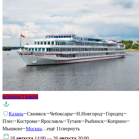
осталась 1 каюта
Казань
Свияжск
Чебоксары
Н.Новгород
Городец
Плес
Кострома
Ярославль
Тутаев
Рыбинск
Коприно
Мышкин
Москва
…ещё 11
свернуть
18
августа
14:00 — 26
августа
20:00