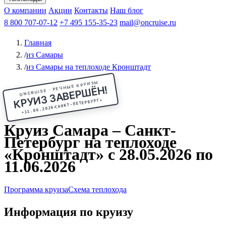
Чебоксары
Казань
Афанасий Никитин
О компании
В Нижний Новгород
из Волгограда
Акции
Октябрьская революция
Контакты
из Саратова
В Пермь
Наш блог
В Ростов-на-Дону
Все города
Константин
В
Рыбинск
Федин
8 800 707-07-12
Александр Свешников
На Соловки
+7 495 155-35-23
На Валаам
Иван
По Оке
mail@oncruise.ru
По Енисею
По Лене
По
Дону
Кулибин
По Волге
Кронштадт
Алдан
Павел
Главная
Миронов
А.С.Попов
Виссарион Белинский
Все теплоходы
/
из Самары
/
из Самары на теплоходе Кронштадт
ONCRUISE · РЕЧНЫЕ КРУИЗЫ
КРУИЗ ЗАВЕРШЁН!
★
САНКТ-ПЕТЕРБУРГ
11.06.2026
★
Круиз Самара – Санкт-
Петербург на теплоходе
«Кронштадт» с 28.05.2026 по
11.06.2026
Программа круиза
Схема теплохода
Информация по круизу