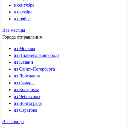
в сентябре
в октябре
в ноябре
Все месяцы
Города отправления
из Москвы
из Нижнего Новгорода
из Казани
из Санкт-Петербурга
из Ярославля
из Самары
из Костромы
из Чебоксары
из Волгограда
из Саратова
Все города