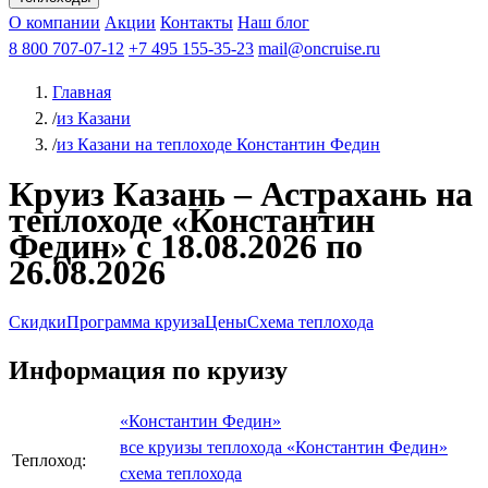
Чебоксары
Казань
Афанасий Никитин
О компании
В Нижний Новгород
из Волгограда
Акции
Октябрьская революция
Контакты
из Саратова
В Пермь
Наш блог
В Ростов-на-Дону
Все города
Константин
В
Рыбинск
Федин
8 800 707-07-12
Александр Свешников
На Соловки
+7 495 155-35-23
На Валаам
Иван
По Оке
mail@oncruise.ru
По Енисею
По Лене
По
Дону
Кулибин
По Волге
Кронштадт
Алдан
Павел
Главная
Миронов
А.С.Попов
Виссарион Белинский
Все теплоходы
/
из Казани
/
из Казани на теплоходе Константин Федин
Круиз Казань – Астрахань на
теплоходе «Константин
Федин» с 18.08.2026 по
26.08.2026
Скидки
Программа круиза
Цены
Схема теплохода
Информация по круизу
«Константин Федин»
все круизы теплохода «Константин Федин»
Теплоход:
схема теплохода