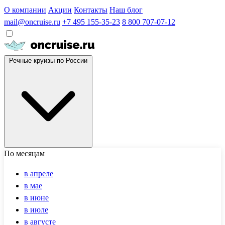
О компании
Акции
Контакты
Наш блог
mail@oncruise.ru
+7 495 155-35-23
8 800 707-07-12
Речные круизы по России
По месяцам
в апреле
в мае
в июне
в июле
в августе