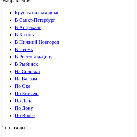
Направления
Круизы на выходные
В Санкт-Петербург
В Астрахань
В Казань
В Нижний Новгород
В Пермь
В Ростов-на-Дону
В Рыбинск
На Соловки
На Валаам
По Оке
По Енисею
По Лене
По Дону
По Волге
Теплоходы