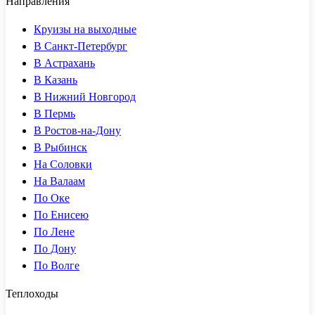
Направления
Круизы на выходные
В Санкт-Петербург
В Астрахань
В Казань
В Нижний Новгород
В Пермь
В Ростов-на-Дону
В Рыбинск
На Соловки
На Валаам
По Оке
По Енисею
По Лене
По Дону
По Волге
Теплоходы