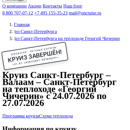
Чебоксары
Казань
Афанасий Никитин
О компании
В Нижний Новгород
из Волгограда
Акции
Октябрьская революция
Контакты
из Саратова
В Пермь
Наш блог
В Ростов-на-Дону
Все города
Константин
В
Рыбинск
Федин
8 800 707-07-12
Александр Свешников
На Соловки
+7 495 155-35-23
На Валаам
Иван
По Оке
mail@oncruise.ru
По Енисею
По Лене
По
Дону
Кулибин
По Волге
Кронштадт
Алдан
Павел
Главная
Миронов
А.С.Попов
Виссарион Белинский
Все теплоходы
/
из Санкт-Петербурга
/
из Санкт-Петербурга на теплоходе Георгий Чичерин
ONCRUISE · РЕЧНЫЕ КРУИЗЫ
КРУИЗ ЗАВЕРШЁН!
★
САНКТ-ПЕТЕРБУРГ
27.07.2026
★
Круиз Санкт-Петербург –
Валаам – Санкт-Петербург
на теплоходе «Георгий
Чичерин» с 24.07.2026 по
27.07.2026
Программа круиза
Схема теплохода
Информация по круизу