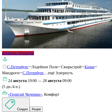
осталось 24 каюты
С.Петербург
Лодейное Поле
Свирьстрой
Кижи
Мандроги
С.Петербург
…ещё 3
свернуть
24
августа
19:00 — 28
августа
09:00
(5 дн./4 н.)
«Георгий Чичерин»
, Комфорт
Скидки
Акции