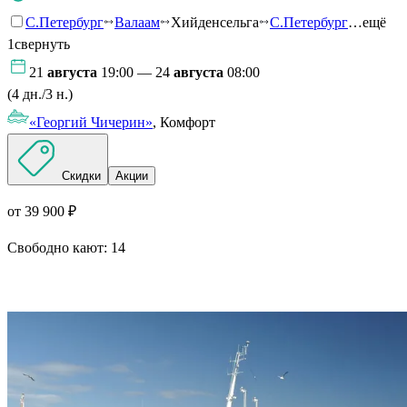
С.Петербург
Валаам
Хийденсельга
С.Петербург
…ещё
1
свернуть
21
августа
19:00 — 24
августа
08:00
(4 дн./3 н.)
«Георгий Чичерин»
, Комфорт
Скидки
Акции
от 39 900 ₽
Свободно кают:
14
Подробнее о круизе