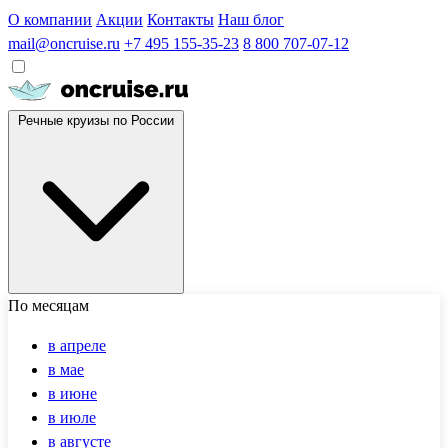
О компании
Акции
Контакты
Наш блог
mail@oncruise.ru
+7 495 155-35-23
8 800 707-07-12
Речные круизы по России
По месяцам
в апреле
в мае
в июне
в июле
в августе