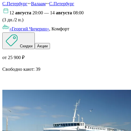
С.Петербург
Валаам
С.Петербург
12
августа
20:00 — 14
августа
08:00
(3 дн./2 н.)
«Георгий Чичерин»
, Комфорт
Скидки
Акции
от 25 900 ₽
Свободно кают:
39
Подробнее о круизе