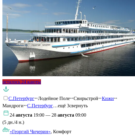
осталось 24 каюты
С.Петербург
Лодейное Поле
Свирьстрой
Кижи
Мандроги
С.Петербург
…ещё 3
свернуть
24
августа
19:00 — 28
августа
09:00
(5 дн./4 н.)
«Георгий Чичерин»
, Комфорт