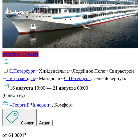
осталось 13 кают
С.Петербург
Хийденсельга
Лодейное Поле
Свирьстрой
Петрозаводск
Мандроги
С.Петербург
…ещё 4
свернуть
16
августа
19:00 — 21
августа
08:00
(6 дн./5 н.)
«Георгий Чичерин»
, Комфорт
Скидки
Акции
от 64 800 ₽