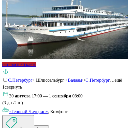
осталось 36 кают
С.Петербург
Шлиссельбург
Валаам
С.Петербург
…ещё
1
свернуть
30
августа
17:00 — 1
сентября
08:00
(3 дн./2 н.)
«Георгий Чичерин»
, Комфорт