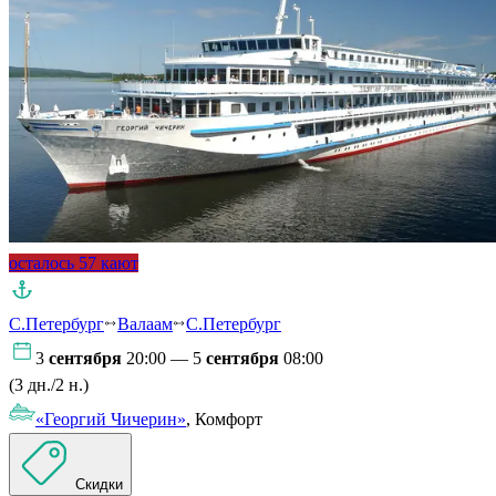
осталось 57 кают
С.Петербург
Валаам
С.Петербург
3
сентября
20:00 — 5
сентября
08:00
(3 дн./2 н.)
«Георгий Чичерин»
, Комфорт
Скидки