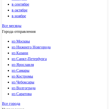
в сентябре
в октябре
в ноябре
Все месяцы
Города отправления
из Москвы
из Нижнего Новгорода
из Казани
из Санкт-Петербурга
из Ярославля
из Самары
из Костромы
из Чебоксары
из Волгограда
из Саратова
Все города