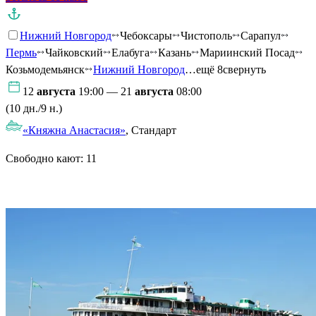
Нижний Новгород
Чебоксары
Чистополь
Сарапул
Пермь
Чайковский
Елабуга
Казань
Мариинский Посад
Козьмодемьянск
Нижний Новгород
…ещё 8
свернуть
12
августа
19:00 — 21
августа
08:00
(10 дн./9 н.)
«Княжна Анастасия»
, Стандарт
Свободно кают:
11
Подробнее о круизе