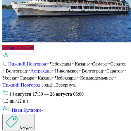
осталось 9 кают
Нижний Новгород
Чебоксары
Казань
Самара
Саратов
Волгоград
Астрахань
Никольское
Волгоград
Саратов
Усовка
Самара
Казань
Чебоксары
Козьмодемьянск
Нижний Новгород
…ещё 13
свернуть
14
августа
17:30 — 26
августа
06:00
(13 дн./12 н.)
«Иван Кулибин»
Скидки