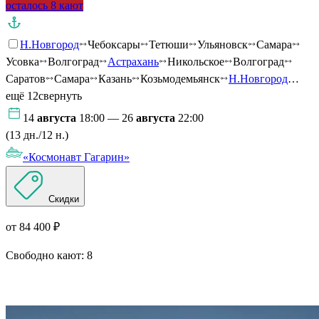
осталось 8 кают
Н.Новгород
Чебоксары
Тетюши
Ульяновск
Самара
Усовка
Волгоград
Астрахань
Никольское
Волгоград
Саратов
Самара
Казань
Козьмодемьянск
Н.Новгород
…
ещё 12
свернуть
14
августа
18:00 — 26
августа
22:00
(13 дн./12 н.)
«Космонавт Гагарин»
Скидки
от 84 400 ₽
Свободно кают:
8
Подробнее о круизе