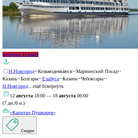
осталось 13 кают
Н.Новгород
Козьмодемьянск
Мариинский Посад
Казань
Болгары
Елабуга
Казань
Чебоксары
Н.Новгород
…ещё 6
свернуть
12
августа
18:00 — 18
августа
06:00
(7 дн./6 н.)
«Капитан Пушкарев»
Скидки