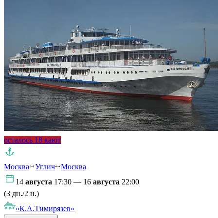
осталось 18 кают
Москва
Углич
Москва
14
августа
17:30 — 16
августа
22:00
(3 дн./2 н.)
«К.А.Тимирязев»