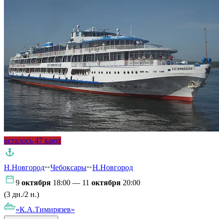
осталось 47 кают
Н.Новгород
Чебоксары
Н.Новгород
9
октября
18:00 — 11
октября
20:00
(3 дн./2 н.)
«К.А.Тимирязев»