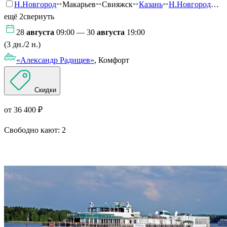
Н.Новгород
Макарьев
Свияжск
Казань
Н.Новгород
…
ещё 2
свернуть
28
августа
09:00 — 30
августа
19:00
(3 дн./2 н.)
«Александр Радищев»
, Комфорт
Скидки
от 36 400 ₽
Свободно кают:
2
Подробнее о круизе