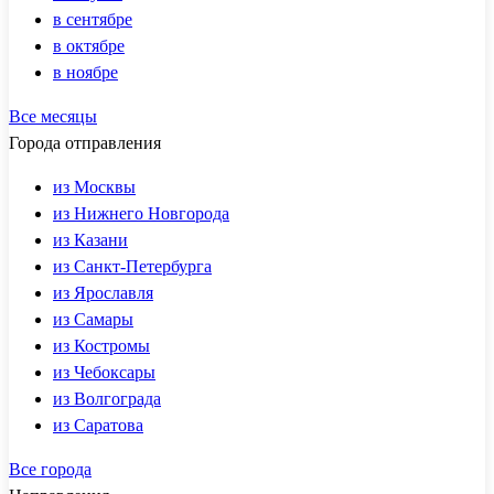
в сентябре
в октябре
в ноябре
Все месяцы
Города отправления
из Москвы
из Нижнего Новгорода
из Казани
из Санкт-Петербурга
из Ярославля
из Самары
из Костромы
из Чебоксары
из Волгограда
из Саратова
Все города