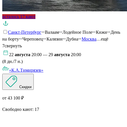
осталось 17 кают
Санкт-Петербург
Валаам
Лодейное Поле
Кижи
День
на борту
Череповец
Калязин
Дубна
Москва
…ещё
7
свернуть
22
августа
20:00 — 29
августа
20:00
(8 дн./7 н.)
«К.А.Тимирязев»
Скидки
от 43 100 ₽
Свободно кают:
17
Подробнее о круизе