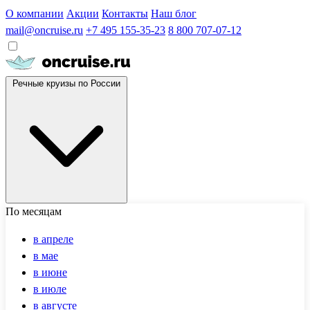
О компании
Акции
Контакты
Наш блог
mail@oncruise.ru
+7 495 155-35-23
8 800 707-07-12
Речные круизы по России
По месяцам
в апреле
в мае
в июне
в июле
в августе