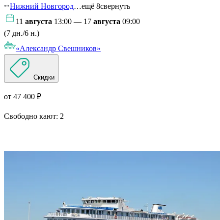
Нижний Новгород
…ещё 8
свернуть
11
августа
13:00 — 17
августа
09:00
(7 дн./6 н.)
«Александр Свешников»
Скидки
от 47 400 ₽
Свободно кают:
2
Подробнее о круизе