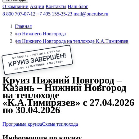
Чебоксары
Казань
Афанасий Никитин
О компании
В Нижний Новгород
из Волгограда
Акции
Октябрьская революция
Контакты
из Саратова
В Пермь
Наш блог
В Ростов-на-Дону
Все города
Константин
В
Рыбинск
Федин
8 800 707-07-12
Александр Свешников
На Соловки
+7 495 155-35-23
На Валаам
Иван
По Оке
mail@oncruise.ru
По Енисею
По Лене
По
Дону
Кулибин
По Волге
Кронштадт
Алдан
Павел
Главная
Миронов
А.С.Попов
Виссарион Белинский
Все теплоходы
/
из Нижнего Новгорода
/
из Нижнего Новгорода на теплоходе К.А.Тимирязев
ONCRUISE · РЕЧНЫЕ КРУИЗЫ
КРУИЗ ЗАВЕРШЁН!
★
НИЖНИЙ НОВГОРОД
30.04.2026
★
Круиз Нижний Новгород –
Казань – Нижний Новгород
на теплоходе
«К.А.Тимирязев» с 27.04.2026
по 30.04.2026
Программа круиза
Схема теплохода
Информация по круизу