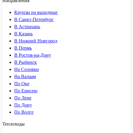
Направления
Круизы на выходные
В Санкт-Петербург
В Астрахань
В Казань
В Нижний Новгород
В Пермь
В Ростов-на-Дону
В Рыбинск
На Соловки
На Валаам
По Оке
По Енисею
По Лене
По Дону
По Волге
Теплоходы