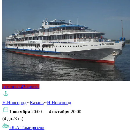
осталось 43 каюты
Н.Новгород
Казань
Н.Новгород
1
октября
20:00 — 4
октября
20:00
(4 дн./3 н.)
«К.А.Тимирязев»