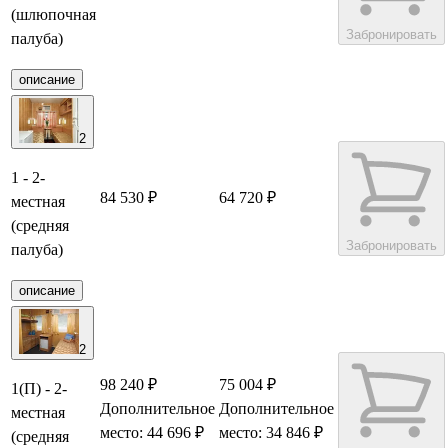
(шлюпочная
Забронировать
палуба)
описание
2
1 - 2-
84 530 ₽
64 720 ₽
местная
(средняя
Забронировать
палуба)
описание
2
98 240 ₽
75 004 ₽
1(П) - 2-
Дополнительное
Дополнительное
местная
место: 44 696 ₽
место: 34 846 ₽
(средняя