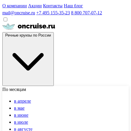
О компании
Акции
Контакты
Наш блог
mail@oncruise.ru
+7 495 155-35-23
8 800 707-07-12
Речные круизы по России
По месяцам
в апреле
в мае
в июне
в июле
в августе