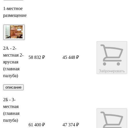
1-местное
размещение
2А - 2-
местная 2-
58 832 ₽
45 448 ₽
ярусная
(главная
Забронировать
палуба)
описание
2Б - 3-
местная
(главная
палуба)
61 400 ₽
47 374 ₽