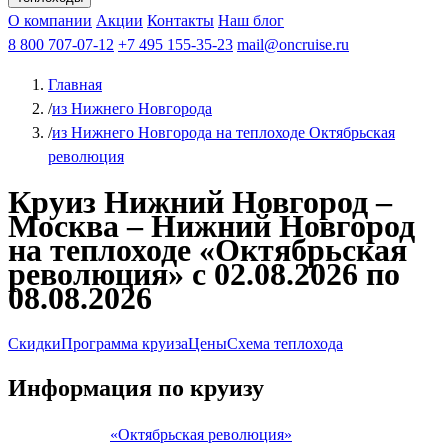
Чебоксары
Казань
Афанасий Никитин
О компании
В Нижний Новгород
из Волгограда
Акции
Октябрьская революция
Контакты
из Саратова
В Пермь
Наш блог
В Ростов-на-Дону
Все города
Константин
В
Рыбинск
Федин
8 800 707-07-12
Александр Свешников
На Соловки
+7 495 155-35-23
На Валаам
Иван
По Оке
mail@oncruise.ru
По Енисею
По Лене
По
Дону
Кулибин
По Волге
Кронштадт
Алдан
Павел
Главная
Миронов
А.С.Попов
Виссарион Белинский
Все теплоходы
/
из Нижнего Новгорода
/
из Нижнего Новгорода на теплоходе Октябрьская
революция
Круиз Нижний Новгород –
Москва – Нижний Новгород
на теплоходе «Октябрьская
революция» с 02.08.2026 по
08.08.2026
Скидки
Программа круиза
Цены
Схема теплохода
Информация по круизу
«Октябрьская революция»