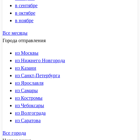
в сентябре
в октябре
в ноябре
Все месяцы
Города отправления
из Москвы
из Нижнего Новгорода
из Казани
из Санкт-Петербурга
из Ярославля
из Самары
из Костромы
из Чебоксары
из Волгограда
из Саратова
Все города