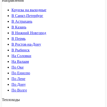
Направления
Круизы на выходные
В Санкт-Петербург
В Астрахань
В Казань
В Нижний Новгород
В Пермь
В Ростов-на-Дону
В Рыбинск
На Соловки
На Валаам
По Оке
По Енисею
По Лене
По Дону
По Волге
Теплоходы