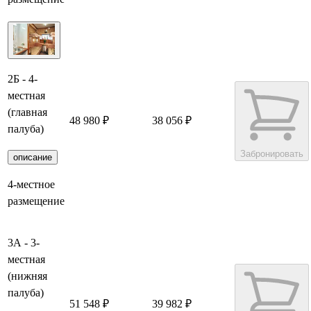
2Б - 4-
местная
(главная
48 980 ₽
38 056 ₽
палуба)
Забронировать
описание
4-местное
размещение
3А - 3-
местная
(нижняя
палуба)
51 548 ₽
39 982 ₽