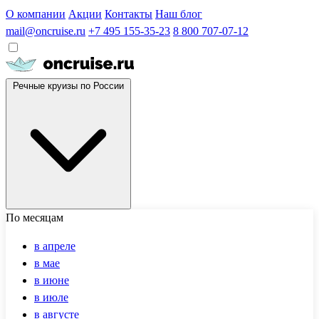
О компании
Акции
Контакты
Наш блог
mail@oncruise.ru
+7 495 155-35-23
8 800 707-07-12
Речные круизы по России
По месяцам
в апреле
в мае
в июне
в июле
в августе