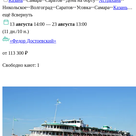
Казань
Самара
Саратов
День на борту
Астрахань
Никольское
Волгоград
Саратов
Усовка
Самара
Казань
…
ещё 8
свернуть
13
августа
14:00 — 23
августа
13:00
(11 дн./10 н.)
«Федор Достоевский»
от 113 300 ₽
Свободно кают:
1
Подробнее о круизе