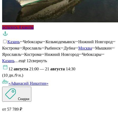
осталось 4 каюты
Казань
Чебоксары
Козьмодемьянск
Нижний Новгород
Кострома
Ярославль
Рыбинск
Дубна
Москва
Мышкин
Ярославль
Кострома
Нижний Новгород
Чебоксары
Казань
…ещё 12
свернуть
12
августа
21:00 — 21
августа
14:30
(10 дн./9 н.)
«Афанасий Никитин»
Скидки
от 57 789 ₽