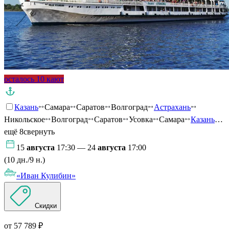
осталось 10 кают
Казань
Самара
Саратов
Волгоград
Астрахань
Никольское
Волгоград
Саратов
Усовка
Самара
Казань
…
ещё 8
свернуть
15
августа
17:30 — 24
августа
17:00
(10 дн./9 н.)
«Иван Кулибин»
Скидки
от 57 789 ₽