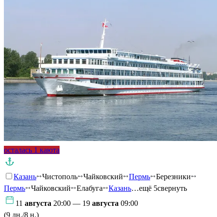
осталась 1 каюта
Казань
Чистополь
Чайковский
Пермь
Березники
Пермь
Чайковский
Елабуга
Казань
…ещё 5
свернуть
11
августа
20:00 — 19
августа
09:00
(9 дн./8 н.)