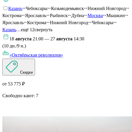
Казань
Чебоксары
Козьмодемьянск
Нижний Новгород
Кострома
Ярославль
Рыбинск
Дубна
Москва
Мышкин
Ярославль
Кострома
Нижний Новгород
Чебоксары
Казань
…ещё 12
свернуть
18
августа
21:00 — 27
августа
14:30
(10 дн./9 н.)
«Октябрьская революция»
Скидки
от 53 775 ₽
Свободно кают:
7
Подробнее о круизе