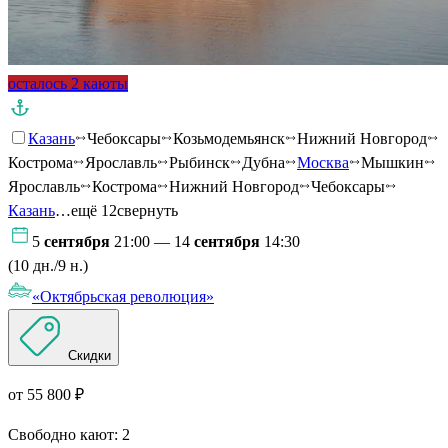
осталось 2 каюты
Казань
Чебоксары
Козьмодемьянск
Нижний Новгород
Кострома
Ярославль
Рыбинск
Дубна
Москва
Мышкин
Ярославль
Кострома
Нижний Новгород
Чебоксары
Казань
…ещё 12
свернуть
5
сентября
21:00 — 14
сентября
14:30
(10 дн./9 н.)
«Октябрьская революция»
Скидки
от 55 800 ₽
Свободно кают:
2