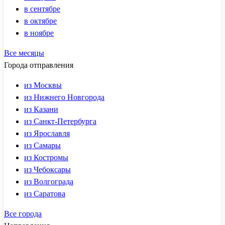
в сентябре
в октябре
в ноябре
Все месяцы
Города отправления
из Москвы
из Нижнего Новгорода
из Казани
из Санкт-Петербурга
из Ярославля
из Самары
из Костромы
из Чебоксары
из Волгограда
из Саратова
Все города