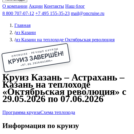
Чебоксары
Казань
Афанасий Никитин
О компании
В Нижний Новгород
из Волгограда
Акции
Октябрьская революция
Контакты
из Саратова
В Пермь
Наш блог
В Ростов-на-Дону
Все города
Константин
В
Рыбинск
Федин
8 800 707-07-12
Александр Свешников
На Соловки
+7 495 155-35-23
На Валаам
Иван
По Оке
mail@oncruise.ru
По Енисею
По Лене
По
Дону
Кулибин
По Волге
Кронштадт
Алдан
Павел
Главная
Миронов
А.С.Попов
Виссарион Белинский
Все теплоходы
/
из Казани
/
из Казани на теплоходе Октябрьская революция
ONCRUISE · РЕЧНЫЕ КРУИЗЫ
КРУИЗ ЗАВЕРШЁН!
★
КАЗАНЬ
07.06.2026
★
Круиз Казань – Астрахань –
Казань на теплоходе
«Октябрьская революция» с
29.05.2026 по 07.06.2026
Программа круиза
Схема теплохода
Информация по круизу