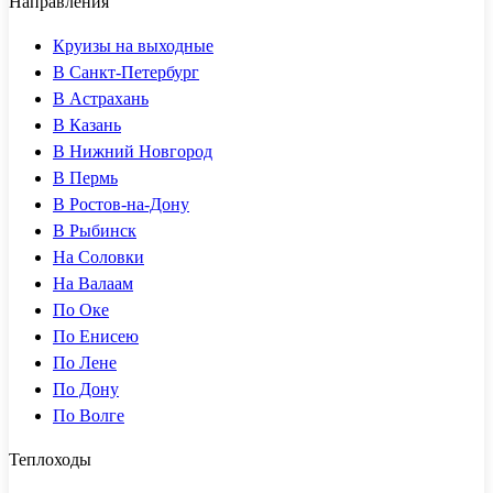
Направления
Круизы на выходные
В Санкт-Петербург
В Астрахань
В Казань
В Нижний Новгород
В Пермь
В Ростов-на-Дону
В Рыбинск
На Соловки
На Валаам
По Оке
По Енисею
По Лене
По Дону
По Волге
Теплоходы