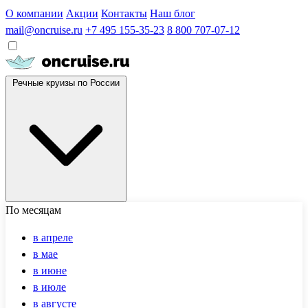
О компании
Акции
Контакты
Наш блог
mail@oncruise.ru
+7 495 155-35-23
8 800 707-07-12
Речные круизы по России
По месяцам
в апреле
в мае
в июне
в июле
в августе