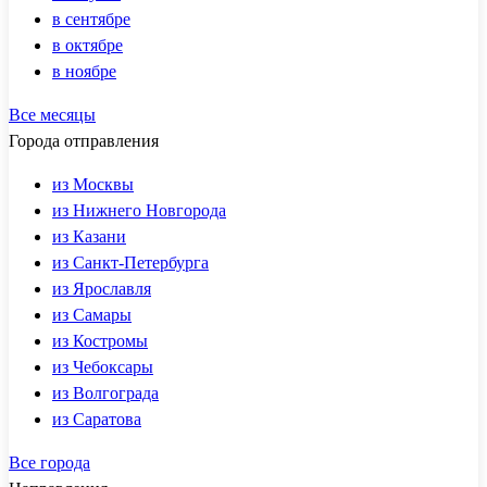
в сентябре
в октябре
в ноябре
Все месяцы
Города отправления
из Москвы
из Нижнего Новгорода
из Казани
из Санкт-Петербурга
из Ярославля
из Самары
из Костромы
из Чебоксары
из Волгограда
из Саратова
Все города