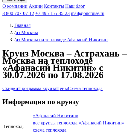
Чебоксары
Казань
Афанасий Никитин
О компании
В Нижний Новгород
из Волгограда
Акции
Октябрьская революция
Контакты
из Саратова
В Пермь
Наш блог
В Ростов-на-Дону
Все города
Константин
В
Рыбинск
Федин
8 800 707-07-12
Александр Свешников
На Соловки
+7 495 155-35-23
На Валаам
Иван
По Оке
mail@oncruise.ru
По Енисею
По Лене
По
Дону
Кулибин
По Волге
Кронштадт
Алдан
Павел
Главная
Миронов
А.С.Попов
Виссарион Белинский
Все теплоходы
/
из Москвы
/
из Москвы на теплоходе Афанасий Никитин
Круиз Москва – Астрахань –
Москва на теплоходе
«Афанасий Никитин» с
30.07.2026 по 17.08.2026
Скидки
Программа круиза
Цены
Схема теплохода
Информация по круизу
«Афанасий Никитин»
все круизы теплохода «Афанасий Никитин»
Теплоход:
схема теплохода