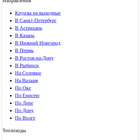
Направления
Круизы на выходные
В Санкт-Петербург
В Астрахань
В Казань
В Нижний Новгород
В Пермь
В Ростов-на-Дону
В Рыбинск
На Соловки
На Валаам
По Оке
По Енисею
По Лене
По Дону
По Волге
Теплоходы