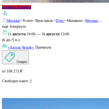
осталось 2 каюты
Москва
Углич
Ярославль
Плес
Мышкин
Москва
…
ещё 3
свернуть
11
августа
16:00 — 16
августа
13:00
(6 дн./5 н.)
«Антон Чехов»
, Премиум
Скидки
от 109 272 ₽
Свободно кают:
2
Подробнее о круизе