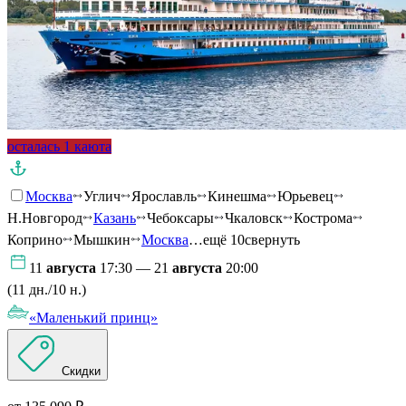
осталась 1 каюта
Москва
Углич
Ярославль
Кинешма
Юрьевец
Н.Новгород
Казань
Чебоксары
Чкаловск
Кострома
Коприно
Мышкин
Москва
…ещё 10
свернуть
11
августа
17:30 — 21
августа
20:00
(11 дн./10 н.)
«Маленький принц»
Скидки