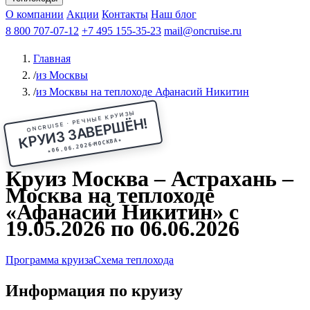
Чебоксары
Казань
Афанасий Никитин
О компании
В Нижний Новгород
из Волгограда
Акции
Октябрьская революция
Контакты
из Саратова
В Пермь
Наш блог
В Ростов-на-Дону
Все города
Константин
В
Рыбинск
Федин
8 800 707-07-12
Александр Свешников
На Соловки
+7 495 155-35-23
На Валаам
Иван
По Оке
mail@oncruise.ru
По Енисею
По Лене
По
Дону
Кулибин
По Волге
Кронштадт
Алдан
Павел
Главная
Миронов
А.С.Попов
Виссарион Белинский
Все теплоходы
/
из Москвы
/
из Москвы на теплоходе Афанасий Никитин
ONCRUISE · РЕЧНЫЕ КРУИЗЫ
КРУИЗ ЗАВЕРШЁН!
★
МОСКВА
06.06.2026
★
Круиз Москва – Астрахань –
Москва на теплоходе
«Афанасий Никитин» с
19.05.2026 по 06.06.2026
Программа круиза
Схема теплохода
Информация по круизу