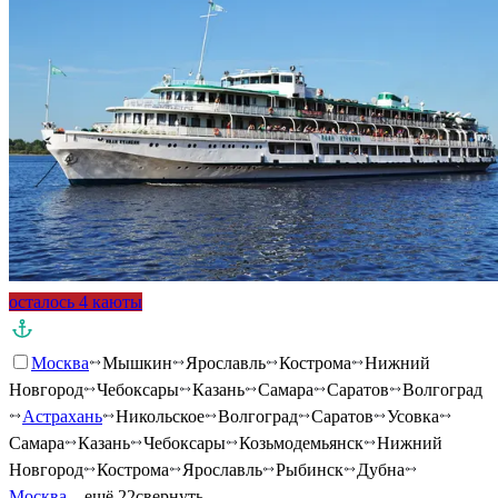
осталось 4 каюты
Москва
Мышкин
Ярославль
Кострома
Нижний
Новгород
Чебоксары
Казань
Самара
Саратов
Волгоград
Астрахань
Никольское
Волгоград
Саратов
Усовка
Самара
Казань
Чебоксары
Козьмодемьянск
Нижний
Новгород
Кострома
Ярославль
Рыбинск
Дубна
Москва
…ещё 22
свернуть