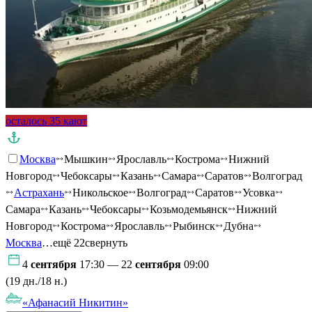
осталось 35 кают
Москва
Мышкин
Ярославль
Кострома
Нижний
Новгород
Чебоксары
Казань
Самара
Саратов
Волгоград
Астрахань
Никольское
Волгоград
Саратов
Усовка
Самара
Казань
Чебоксары
Козьмодемьянск
Нижний
Новгород
Кострома
Ярославль
Рыбинск
Дубна
Москва
…ещё 22
свернуть
4
сентября
17:30 — 22
сентября
09:00
(19 дн./18 н.)
«Афанасий Никитин»