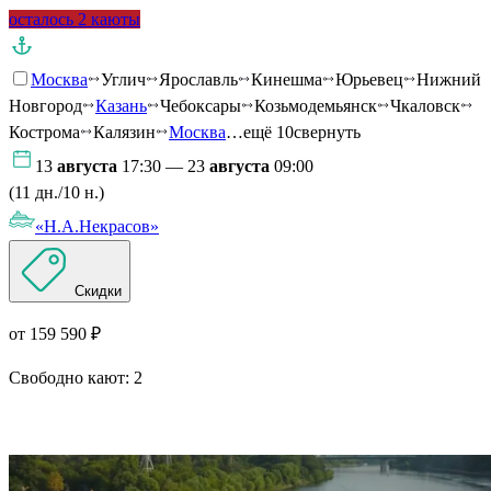
осталось 2 каюты
Москва
Углич
Ярославль
Кинешма
Юрьевец
Нижний
Новгород
Казань
Чебоксары
Козьмодемьянск
Чкаловск
Кострома
Калязин
Москва
…ещё 10
свернуть
13
августа
17:30 — 23
августа
09:00
(11 дн./10 н.)
«Н.А.Некрасов»
Скидки
от 159 590 ₽
Свободно кают:
2
Подробнее о круизе