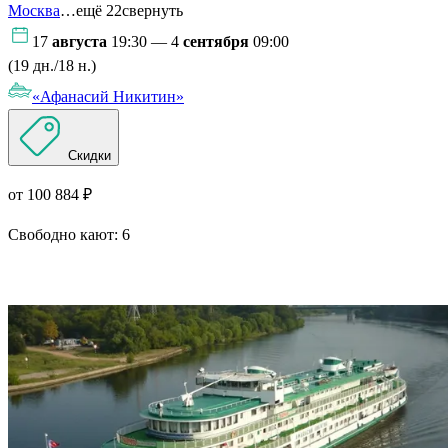
Москва
…ещё 22
свернуть
17
августа
19:30 — 4
сентября
09:00
(19 дн./18 н.)
«Афанасий Никитин»
Скидки
от 100 884 ₽
Свободно кают:
6
Подробнее о круизе