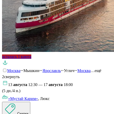
осталась 1 каюта
Москва
Мышкин
Ярославль
Углич
Москва
…ещё
2
свернуть
13
августа
12:30 — 17
августа
18:00
(5 дн./4 н.)
«Мустай Карим»
, Люкс
Скидки