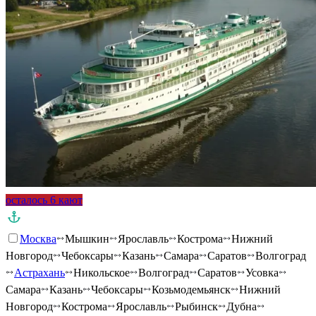
осталось 6 кают
Москва
Мышкин
Ярославль
Кострома
Нижний
Новгород
Чебоксары
Казань
Самара
Саратов
Волгоград
Астрахань
Никольское
Волгоград
Саратов
Усовка
Самара
Казань
Чебоксары
Козьмодемьянск
Нижний
Новгород
Кострома
Ярославль
Рыбинск
Дубна