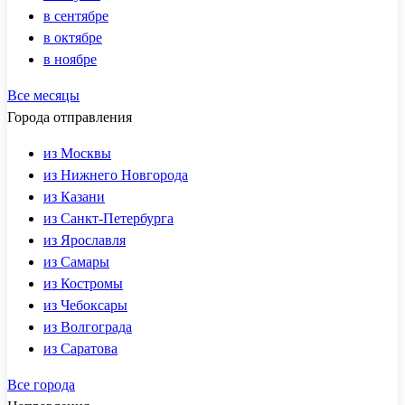
в сентябре
в октябре
в ноябре
Все месяцы
Города отправления
из Москвы
из Нижнего Новгорода
из Казани
из Санкт-Петербурга
из Ярославля
из Самары
из Костромы
из Чебоксары
из Волгограда
из Саратова
Все города