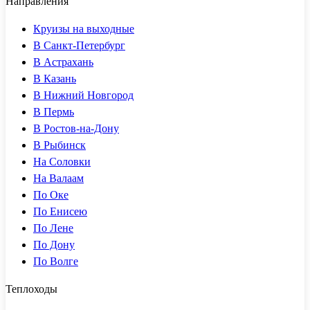
Направления
Круизы на выходные
В Санкт-Петербург
В Астрахань
В Казань
В Нижний Новгород
В Пермь
В Ростов-на-Дону
В Рыбинск
На Соловки
На Валаам
По Оке
По Енисею
По Лене
По Дону
По Волге
Теплоходы