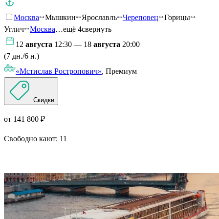
Москва
Мышкин
Ярославль
Череповец
Горицы
Углич
Москва
…ещё 4
свернуть
12
августа
12:30 — 18
августа
20:00
(7 дн./6 н.)
«Мстислав Ростропович»
, Премиум
Скидки
от 141 800 ₽
Свободно кают:
11
Подробнее о круизе