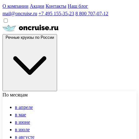
О компании
Акции
Контакты
Наш блог
mail@oncruise.ru
+7 495 155-35-23
8 800 707-07-12
Речные круизы по России
По месяцам
в апреле
в мае
в июне
в июле
в августе