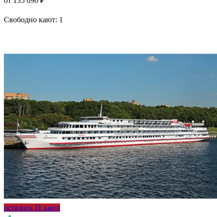
от 135 090 ₽
Свободно кают:
1
Подробнее о круизе
осталось 11 кают