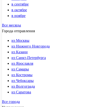
в сентябре
в октябре
в ноябре
Все месяцы
Города отправления
из Москвы
из Нижнего Новгорода
из Казани
из Санкт-Петербурга
из Ярославля
из Самары
из Костромы
из Чебоксары
из Волгограда
из Саратова
Все города