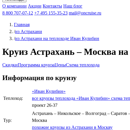
Афанасий Никитин
О компании
Акции
Октябрьская революция
Контакты
Наш блог
Константин Федин
8 800 707-07-12
+7 495 155-35-23
mail@oncruise.ru
Главная
/
из Астрахани
/
из Астрахани на теплоходе Иван Кулибин
Круиз Астрахань – Москва на 
Скидки
Программа круиза
Цены
Схема теплохода
Информация по круизу
«Иван Кулибин»
Теплоход:
все круизы теплохода «Иван Кулибин»
схема те
проект 26-37
Астрахань – Никольское – Волгоград – Саратов 
Тур:
Москва
похожие круизы из Астрахани в Москву