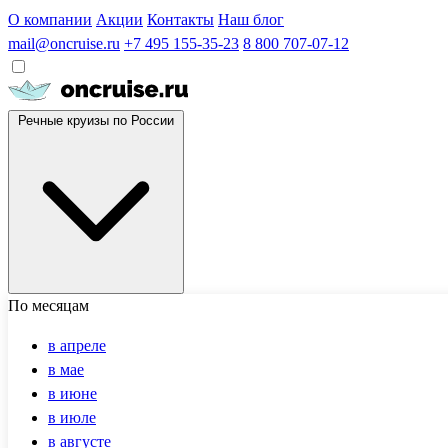
О компании
Акции
Контакты
Наш блог
mail@oncruise.ru
+7 495 155-35-23
8 800 707-07-12
Речные круизы по России
По месяцам
в апреле
в мае
в июне
в июле
в августе