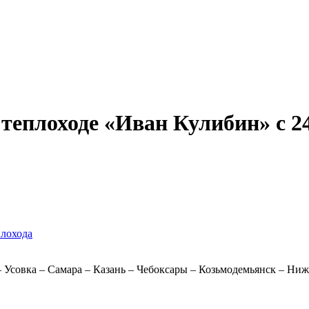
Александр Свешников
Иван Кулибин
Кронштадт
Алдан
Павел Ми
теплоходе «Иван Кулибин» с 24.
плохода
– Усовка – Самара – Казань – Чебоксары – Козьмодемьянск – Ни