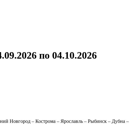
ронов
А.С.Попов
Виссарион Белинский
Все теплоходы
09.2026 по 04.10.2026
жний Новгород – Кострома – Ярославль – Рыбинск – Дубна –