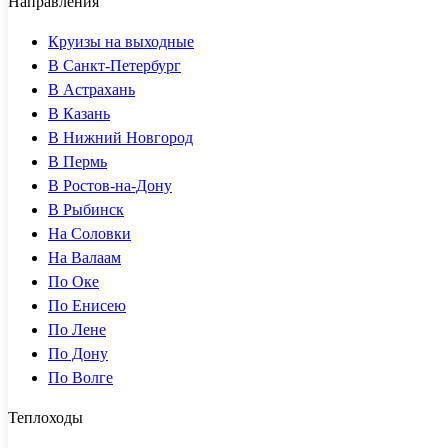
Направления
Круизы на выходные
В Санкт-Петербург
В Астрахань
В Казань
В Нижний Новгород
В Пермь
В Ростов-на-Дону
В Рыбинск
На Соловки
На Валаам
По Оке
По Енисею
По Лене
По Дону
По Волге
Теплоходы