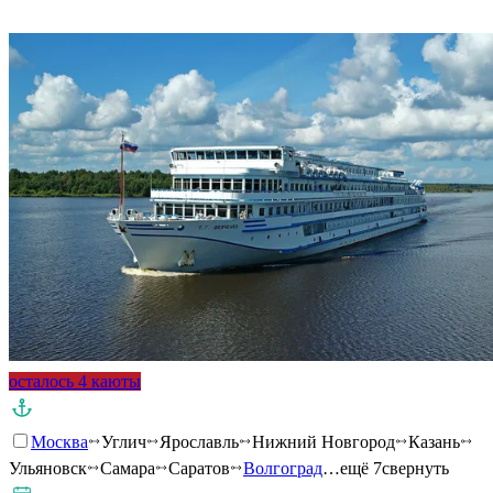
Подробнее о круизе
осталось 4 каюты
Москва
Углич
Ярославль
Нижний Новгород
Казань
Ульяновск
Самара
Саратов
Волгоград
…ещё 7
свернуть