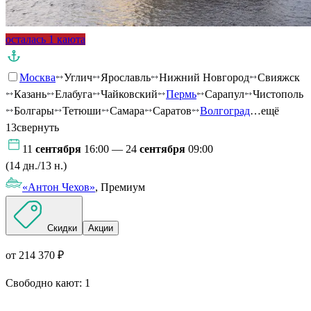
осталась 1 каюта
Москва
Углич
Ярославль
Нижний Новгород
Свияжск
Казань
Елабуга
Чайковский
Пермь
Сарапул
Чистополь
Болгары
Тетюши
Самара
Саратов
Волгоград
…ещё
13
свернуть
11
сентября
16:00 — 24
сентября
09:00
(14 дн./13 н.)
«Антон Чехов»
, Премиум
Скидки
Акции
от 214 370 ₽
Свободно кают:
1