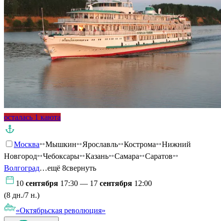
осталась 1 каюта
Москва
Мышкин
Ярославль
Кострома
Нижний
Новгород
Чебоксары
Казань
Самара
Саратов
Волгоград
…ещё 8
свернуть
10
сентября
17:30 — 17
сентября
12:00
(8 дн./7 н.)
«Октябрьская революция»