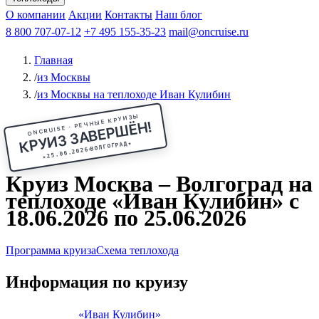
Чебоксары
Казань
Афанасий Никитин
О компании
В Нижний Новгород
из Волгограда
Акции
Октябрьская революция
Контакты
из Саратова
В Пермь
Наш блог
В Ростов-на-Дону
Все города
Константин
В
Рыбинск
Федин
8 800 707-07-12
Александр Свешников
На Соловки
+7 495 155-35-23
На Валаам
Иван
По Оке
mail@oncruise.ru
По Енисею
По Лене
По
Дону
Кулибин
По Волге
Кронштадт
Алдан
Павел
Главная
Миронов
А.С.Попов
Виссарион Белинский
Все теплоходы
/
из Москвы
/
из Москвы на теплоходе Иван Кулибин
ONCRUISE · РЕЧНЫЕ КРУИЗЫ
КРУИЗ ЗАВЕРШЁН!
★
ВОЛГОГРАД
25.06.2026
★
Круиз Москва – Волгоград на
теплоходе «Иван Кулибин» с
18.06.2026 по 25.06.2026
Программа круиза
Схема теплохода
Информация по круизу
«Иван Кулибин»