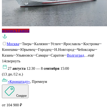
осталась 1 каюта
Москва
Тверь
Калязин
Углич
Ярославль
Кострома
Кинешма
Юрьевец
Городец
Н.Новгород
Чебоксары
Казань
Ульяновск
Самара
Саратов
Волгоград
…ещё
14
свернуть
27
августа
12:30 — 8
сентября
15:00
(13 дн./12 н.)
«Кронштадт»
, Премиум
Скидки
от 104 900 ₽