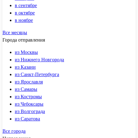
в сентябре
в октябре
в ноябре
Все месяцы
Города отправления
из Москвы
из Нижнего Новгорода
из Казани
из Санкт-Петербурга
из Ярославля
из Самары
из Костромы
из Чебоксары
из Волгограда
из Саратова
Все города