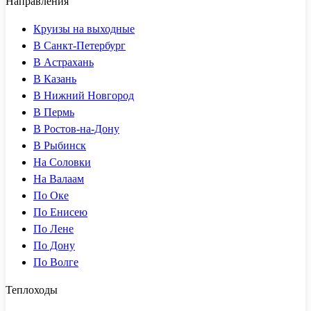
Направления
Круизы на выходные
В Санкт-Петербург
В Астрахань
В Казань
В Нижний Новгород
В Пермь
В Ростов-на-Дону
В Рыбинск
На Соловки
На Валаам
По Оке
По Енисею
По Лене
По Дону
По Волге
Теплоходы