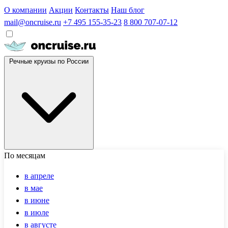
О компании
Акции
Контакты
Наш блог
mail@oncruise.ru
+7 495 155-35-23
8 800 707-07-12
Речные круизы по России
По месяцам
в апреле
в мае
в июне
в июле
в августе