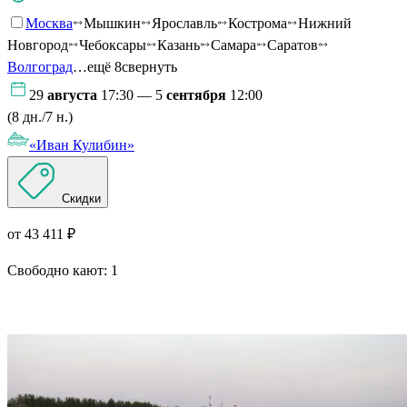
Москва
Мышкин
Ярославль
Кострома
Нижний
Новгород
Чебоксары
Казань
Самара
Саратов
Волгоград
…ещё 8
свернуть
29
августа
17:30 — 5
сентября
12:00
(8 дн./7 н.)
«Иван Кулибин»
Скидки
от 43 411 ₽
Свободно кают:
1
Подробнее о круизе