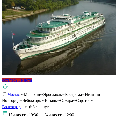
осталась 1 каюта
Москва
Мышкин
Ярославль
Кострома
Нижний
Новгород
Чебоксары
Казань
Самара
Саратов
Волгоград
…ещё 8
свернуть
17
августа
19:30 — 24
августа
12:00