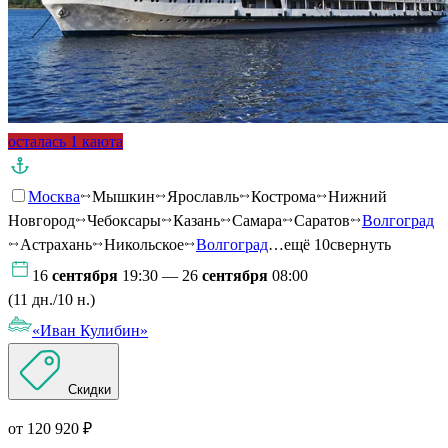
осталась 1 каюта
Москва
Мышкин
Ярославль
Кострома
Нижний
Новгород
Чебоксары
Казань
Самара
Саратов
Волгоград
Астрахань
Никольское
Волгоград
…ещё 10
свернуть
16
сентября
19:30 — 26
сентября
08:00
(11 дн./10 н.)
«Иван Кулибин»
Скидки
от 120 920 ₽