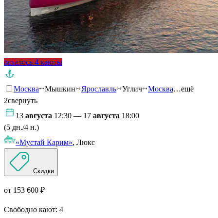
осталось 4 каюты
Москва
Мышкин
Ярославль
Углич
Москва
…ещё
2
свернуть
13
августа
12:30 — 17
августа
18:00
(5 дн./4 н.)
«Мустай Карим»
, Люкс
Скидки
от 153 600 ₽
Свободно кают:
4