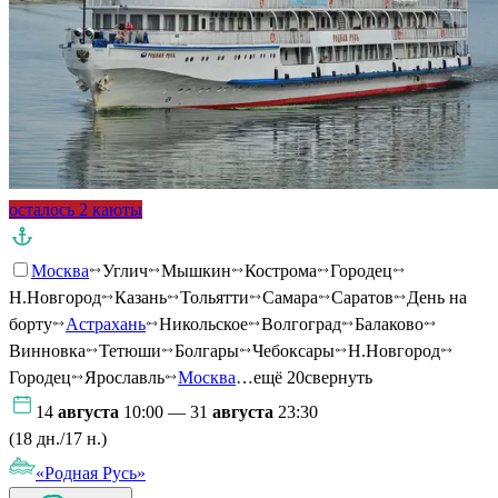
осталось 2 каюты
Москва
Углич
Мышкин
Кострома
Городец
Н.Новгород
Казань
Тольятти
Самара
Саратов
День на
борту
Астрахань
Никольское
Волгоград
Балаково
Винновка
Тетюши
Болгары
Чебоксары
Н.Новгород
Городец
Ярославль
Москва
…ещё 20
свернуть
14
августа
10:00 — 31
августа
23:30
(18 дн./17 н.)
«Родная Русь»