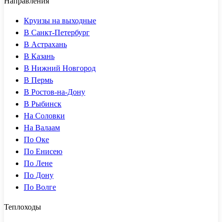
Направления
Круизы на выходные
В Санкт-Петербург
В Астрахань
В Казань
В Нижний Новгород
В Пермь
В Ростов-на-Дону
В Рыбинск
На Соловки
На Валаам
По Оке
По Енисею
По Лене
По Дону
По Волге
Теплоходы