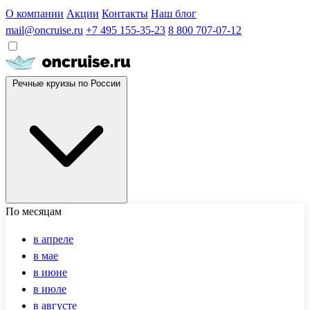
О компании
Акции
Контакты
Наш блог
mail@oncruise.ru
+7 495 155-35-23
8 800 707-07-12
Речные круизы по России
По месяцам
в апреле
в мае
в июне
в июле
в августе