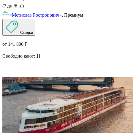
(7 дн./6 н.)
«Мстислав Ростропович»
, Премиум
Скидки
от 141 800 ₽
Свободно кают:
11
Подробнее о круизе