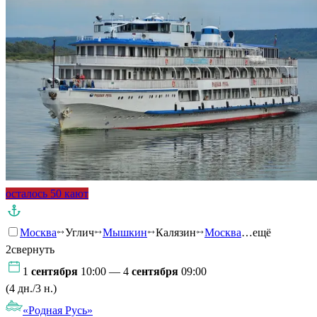
осталось 50 кают
Москва
Углич
Мышкин
Калязин
Москва
…ещё
2
свернуть
1
сентября
10:00 — 4
сентября
09:00
(4 дн./3 н.)
«Родная Русь»