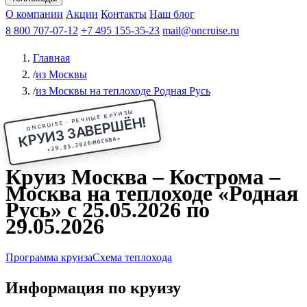
Чебоксары
Казань
Афанасий Никитин
О компании
В Нижний Новгород
из Волгограда
Акции
Октябрьская революция
Контакты
из Саратова
В Пермь
Наш блог
В Ростов-на-Дону
Все города
Константин
В
Рыбинск
Федин
8 800 707-07-12
Александр Свешников
На Соловки
+7 495 155-35-23
На Валаам
Иван
По Оке
mail@oncruise.ru
По Енисею
По Лене
По
Дону
Кулибин
По Волге
Кронштадт
Алдан
Павел
Главная
Миронов
А.С.Попов
Виссарион Белинский
Все теплоходы
/
из Москвы
/
из Москвы на теплоходе Родная Русь
ONCRUISE · РЕЧНЫЕ КРУИЗЫ
КРУИЗ ЗАВЕРШЁН!
★
МОСКВА
29.05.2026
★
Круиз Москва – Кострома –
Москва на теплоходе «Родная
Русь» с 25.05.2026 по
29.05.2026
Программа круиза
Схема теплохода
Информация по круизу