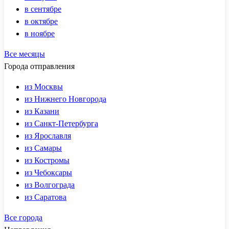
в сентябре
в октябре
в ноябре
Все месяцы
Города отправления
из Москвы
из Нижнего Новгорода
из Казани
из Санкт-Петербурга
из Ярославля
из Самары
из Костромы
из Чебоксары
из Волгограда
из Саратова
Все города