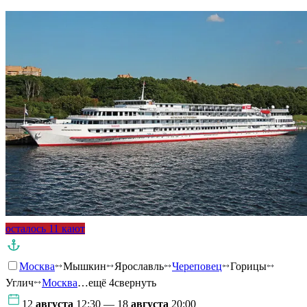
осталось 11 кают
Москва
Мышкин
Ярославль
Череповец
Горицы
Углич
Москва
…ещё 4
свернуть
12
августа
12:30 — 18
августа
20:00