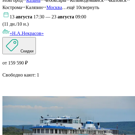
Новгород
Казань
Чебоксары
Козьмодемьянск
Чкаловск
Кострома
Калязин
Москва
…ещё 10
свернуть
13
августа
17:30 — 23
августа
09:00
(11 дн./10 н.)
«Н.А.Некрасов»
Скидки
от 159 590 ₽
Свободно кают:
1
Подробнее о круизе