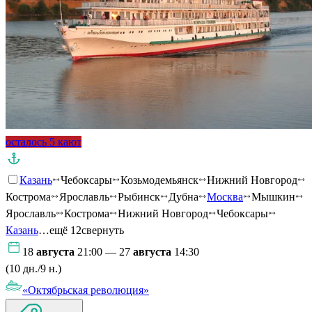
осталось 5 кают
Казань
Чебоксары
Козьмодемьянск
Нижний Новгород
Кострома
Ярославль
Рыбинск
Дубна
Москва
Мышкин
Ярославль
Кострома
Нижний Новгород
Чебоксары
Казань
…ещё 12
свернуть
18
августа
21:00 — 27
августа
14:30
(10 дн./9 н.)
«Октябрьская революция»