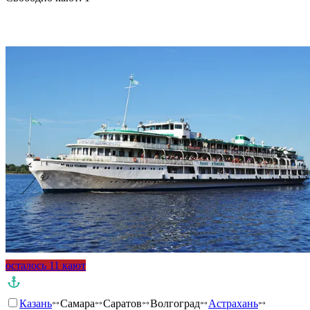
Подробнее о круизе
осталось 11 кают
Казань
Самара
Саратов
Волгоград
Астрахань