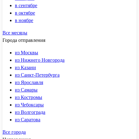
в сентябре
в октябре
в ноябре
Все месяцы
Города отправления
из Москвы
из Нижнего Новгорода
из Казани
из Санкт-Петербурга
из Ярославля
из Самары
из Костромы
из Чебоксары
из Волгограда
из Саратова
Все города