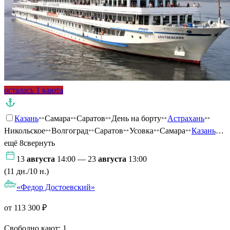
осталась 1 каюта
Казань
Самара
Саратов
День на борту
Астрахань
Никольское
Волгоград
Саратов
Усовка
Самара
Казань
…
ещё 8
свернуть
13
августа
14:00 — 23
августа
13:00
(11 дн./10 н.)
«Федор Достоевский»
от 113 300 ₽
Свободно кают:
1