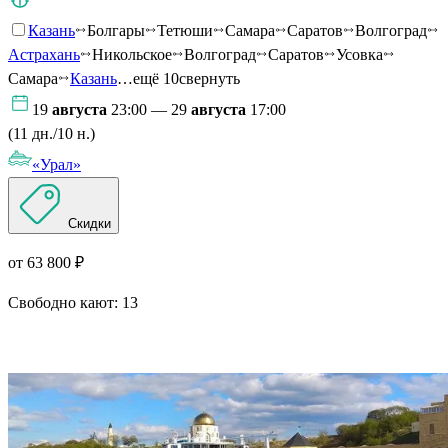
Казань
Болгары
Тетюши
Самара
Саратов
Волгоград
Астрахань
Никольское
Волгоград
Саратов
Усовка
Самара
Казань
…ещё 10
свернуть
19
августа
23:00 — 29
августа
17:00
(11 дн./10 н.)
«Урал»
Скидки
от 63 800 ₽
Свободно кают:
13
Подробнее о круизе