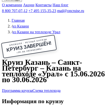
Чебоксары
Казань
Афанасий Никитин
О компании
В Нижний Новгород
из Волгограда
Акции
Октябрьская революция
Контакты
из Саратова
В Пермь
Наш блог
В Ростов-на-Дону
Все города
Константин
В
Рыбинск
Федин
8 800 707-07-12
Александр Свешников
На Соловки
+7 495 155-35-23
На Валаам
Иван
По Оке
mail@oncruise.ru
По Енисею
По Лене
По
Дону
Кулибин
По Волге
Кронштадт
Алдан
Павел
Главная
Миронов
А.С.Попов
Виссарион Белинский
Все теплоходы
/
из Казани
/
из Казани на теплоходе Урал
ONCRUISE · РЕЧНЫЕ КРУИЗЫ
КРУИЗ ЗАВЕРШЁН!
★
КАЗАНЬ
30.06.2026
★
Круиз Казань – Санкт-
Петербург – Казань на
теплоходе «Урал» с 15.06.2026
по 30.06.2026
Программа круиза
Схема теплохода
Информация по круизу