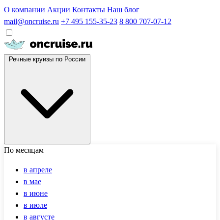
О компании
Акции
Контакты
Наш блог
mail@oncruise.ru
+7 495 155-35-23
8 800 707-07-12
Речные круизы по России
По месяцам
в апреле
в мае
в июне
в июле
в августе