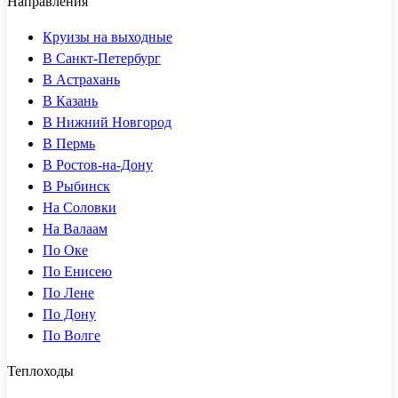
Направления
Круизы на выходные
В Санкт-Петербург
В Астрахань
В Казань
В Нижний Новгород
В Пермь
В Ростов-на-Дону
В Рыбинск
На Соловки
На Валаам
По Оке
По Енисею
По Лене
По Дону
По Волге
Теплоходы