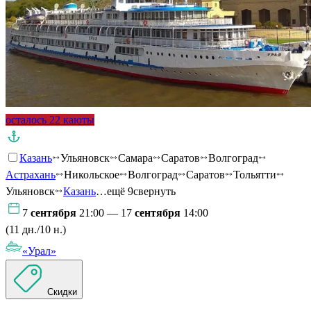
осталось 22 каюты
Казань
Ульяновск
Самара
Саратов
Волгоград
Астрахань
Никольское
Волгоград
Саратов
Тольятти
Ульяновск
Казань
…ещё 9
свернуть
7
сентября
21:00 — 17
сентября
14:00
(11 дн./10 н.)
«Урал»
Скидки