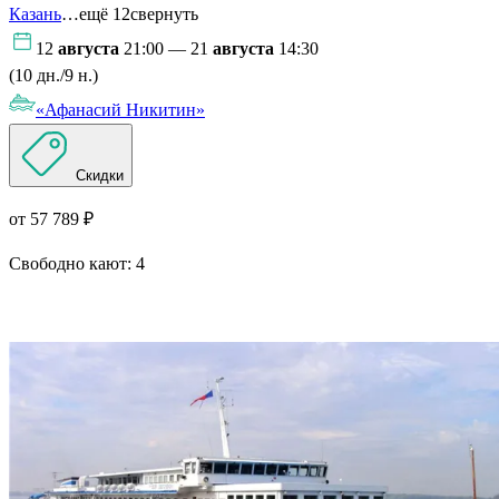
Казань
…ещё 12
свернуть
12
августа
21:00 — 21
августа
14:30
(10 дн./9 н.)
«Афанасий Никитин»
Скидки
от 57 789 ₽
Свободно кают:
4
Подробнее о круизе