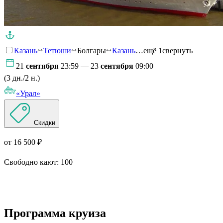
Казань
Тетюши
Болгары
Казань
…ещё 1
свернуть
21
сентября
23:59 — 23
сентября
09:00
(3 дн./2 н.)
«Урал»
Скидки
от 16 500 ₽
Свободно кают:
100
Подробнее о круизе
Программа круиза