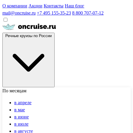
О компании
Акции
Контакты
Наш блог
mail@oncruise.ru
+7 495 155-35-23
8 800 707-07-12
Речные круизы по России
По месяцам
в апреле
в мае
в июне
в июле
в августе