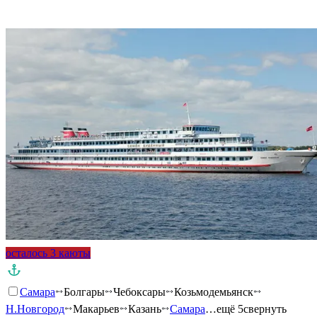
осталось 3 каюты
Самара
Болгары
Чебоксары
Козьмодемьянск
Н.Новгород
Макарьев
Казань
Самара
…ещё 5
свернуть