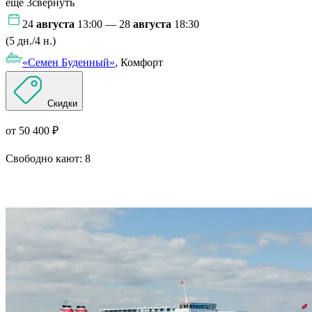
ещё 3
свернуть
24
августа
13:00 — 28
августа
18:30
(5 дн./4 н.)
«Семен Буденный»
, Комфорт
Скидки
от 50 400 ₽
Свободно кают:
8
Подробнее о круизе