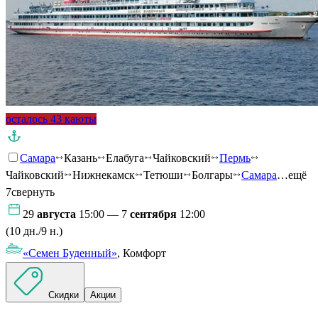
осталось 43 каюты
Самара
Казань
Елабуга
Чайковский
Пермь
Чайковский
Нижнекамск
Тетюши
Болгары
Самара
…ещё
7
свернуть
29
августа
15:00 — 7
сентября
12:00
(10 дн./9 н.)
«Семен Буденный»
, Комфорт
Скидки
Акции