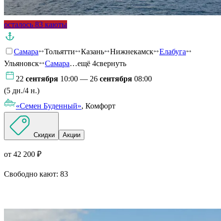
осталось 83 каюты
Самара
Тольятти
Казань
Нижнекамск
Елабуга
Ульяновск
Самара
…ещё 4
свернуть
22
сентября
10:00 — 26
сентября
08:00
(5 дн./4 н.)
«Семен Буденный»
, Комфорт
Скидки
Акции
от 42 200 ₽
Свободно кают:
83
Подробнее о круизе