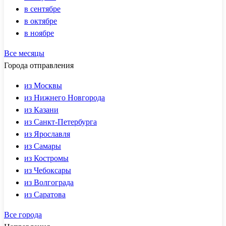
в сентябре
в октябре
в ноябре
Все месяцы
Города отправления
из Москвы
из Нижнего Новгорода
из Казани
из Санкт-Петербурга
из Ярославля
из Самары
из Костромы
из Чебоксары
из Волгограда
из Саратова
Все города