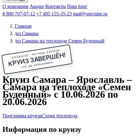
Чебоксары
Казань
Афанасий Никитин
О компании
В Нижний Новгород
из Волгограда
Акции
Октябрьская революция
Контакты
из Саратова
В Пермь
Наш блог
В Ростов-на-Дону
Все города
Константин
В
Рыбинск
Федин
8 800 707-07-12
Александр Свешников
На Соловки
+7 495 155-35-23
На Валаам
Иван
По Оке
mail@oncruise.ru
По Енисею
По Лене
По
Дону
Кулибин
По Волге
Кронштадт
Алдан
Павел
Главная
Миронов
А.С.Попов
Виссарион Белинский
Все теплоходы
/
из Самары
/
из Самары на теплоходе Семен Буденный
ONCRUISE · РЕЧНЫЕ КРУИЗЫ
КРУИЗ ЗАВЕРШЁН!
★
САМАРА
20.06.2026
★
Круиз Самара – Ярославль –
Самара на теплоходе «Семен
Буденный» с 10.06.2026 по
20.06.2026
Программа круиза
Схема теплохода
Информация по круизу