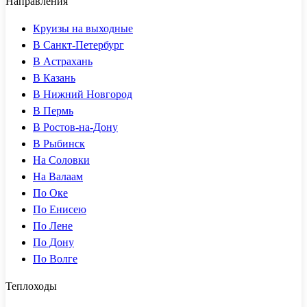
Направления
Круизы на выходные
В Санкт-Петербург
В Астрахань
В Казань
В Нижний Новгород
В Пермь
В Ростов-на-Дону
В Рыбинск
На Соловки
На Валаам
По Оке
По Енисею
По Лене
По Дону
По Волге
Теплоходы