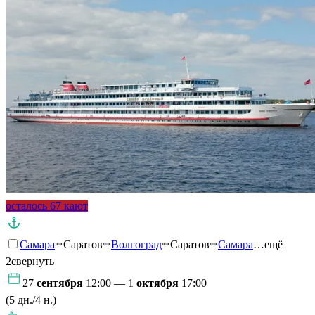
осталось 67 кают
Самара
Саратов
Волгоград
Саратов
Самара
…ещё
2
свернуть
27
сентября
12:00 — 1
октября
17:00
(5 дн./4 н.)