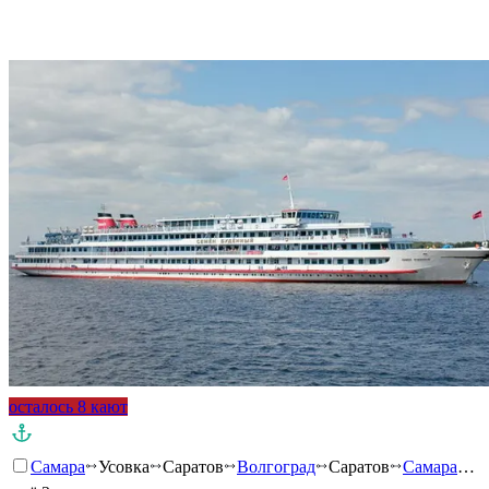
Подробнее о круизе
осталось 8 кают
Самара
Усовка
Саратов
Волгоград
Саратов
Самара
…