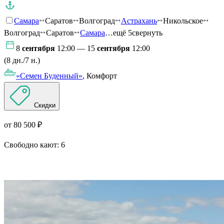
Самара
Саратов
Волгоград
Астрахань
Никольское
Волгоград
Саратов
Самара
…ещё 5
свернуть
8
сентября
12:00 — 15
сентября
12:00
(8 дн./7 н.)
«Семен Буденный»
, Комфорт
Скидки
от 80 500 ₽
Свободно кают:
6
Подробнее о круизе