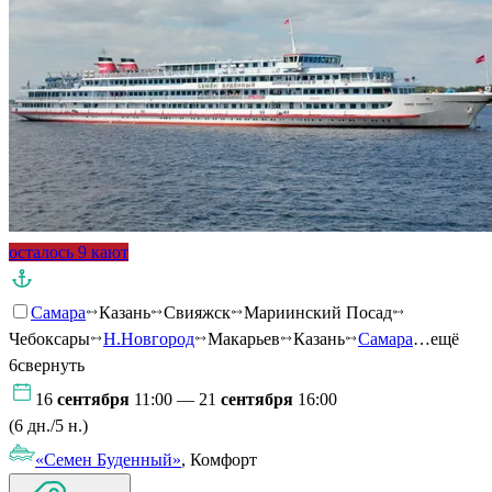
осталось 9 кают
Самара
Казань
Свияжск
Мариинский Посад
Чебоксары
Н.Новгород
Макарьев
Казань
Самара
…ещё
6
свернуть
16
сентября
11:00 — 21
сентября
16:00
(6 дн./5 н.)
«Семен Буденный»
, Комфорт