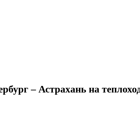
Александр Свешников
Иван Кулибин
Кронштадт
Алдан
Павел Ми
рбург – Астрахань на теплохо