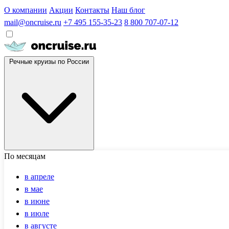
О компании
Акции
Контакты
Наш блог
mail@oncruise.ru
+7 495 155-35-23
8 800 707-07-12
Речные круизы по России
По месяцам
в апреле
в мае
в июне
в июле
в августе