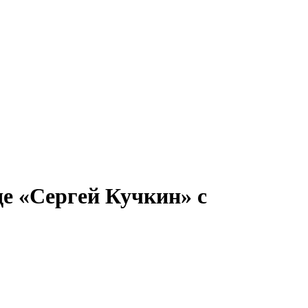
ронов
А.С.Попов
Виссарион Белинский
Все теплоходы
де «Сергей Кучкин» с