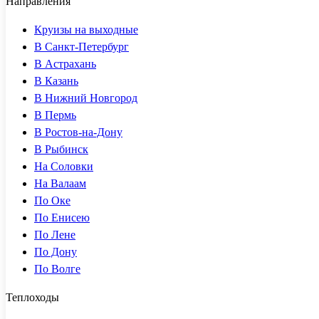
Направления
Круизы на выходные
В Санкт-Петербург
В Астрахань
В Казань
В Нижний Новгород
В Пермь
В Ростов-на-Дону
В Рыбинск
На Соловки
На Валаам
По Оке
По Енисею
По Лене
По Дону
По Волге
Теплоходы