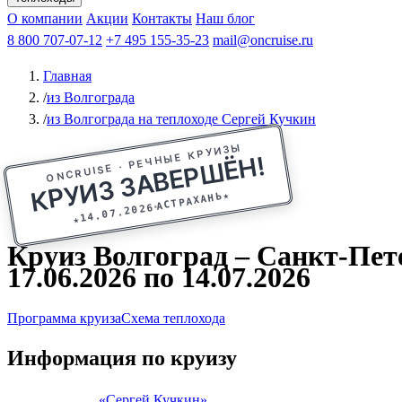
Афанасий Никитин
О компании
Акции
Октябрьская революция
Контакты
Наш блог
Константин Федин
8 800 707-07-12
+7 495 155-35-23
mail@oncruise.ru
Главная
/
из Волгограда
/
из Волгограда на теплоходе Сергей Кучкин
ONCRUISE · РЕЧНЫЕ КРУИЗЫ
КРУИЗ ЗАВЕРШЁН!
★
АСТРАХАНЬ
14.07.2026
★
Круиз Волгоград – Санкт-Пете
17.06.2026 по 14.07.2026
Программа круиза
Схема теплохода
Информация по круизу
«Сергей Кучкин»