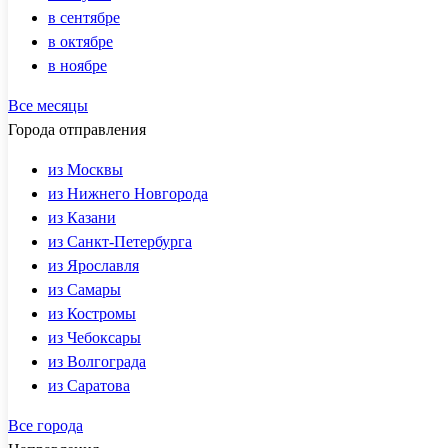
в сентябре
в октябре
в ноябре
Все месяцы
Города отправления
из Москвы
из Нижнего Новгорода
из Казани
из Санкт-Петербурга
из Ярославля
из Самары
из Костромы
из Чебоксары
из Волгограда
из Саратова
Все города