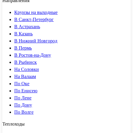
Направления
Круизы на выходные
В Санкт-Петербург
В Астрахань
В Казань
В Нижний Новгород
В Пермь
В Ростов-на-Дону
В Рыбинск
На Соловки
На Валаам
По Оке
По Енисею
По Лене
По Дону
По Волге
Теплоходы