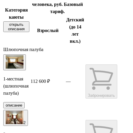
человека, руб. Базовый
Категория
тариф.
каюты
Детский
открыть
(до 14
описания
Взрослый
лет
вкл.)
Шлюпочная палуба
1-местная
112 600 ₽
—
(шлюпочная
палуба)
Забронировать
описание
2