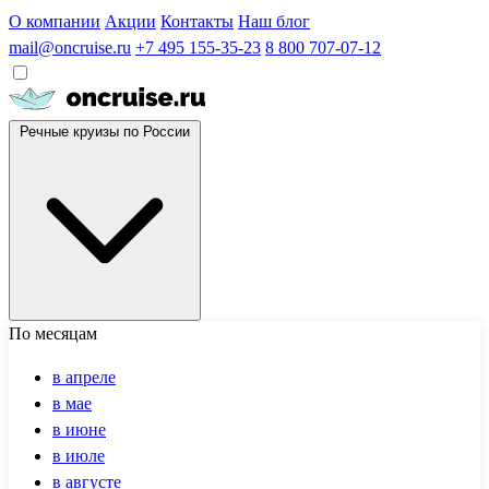
О компании
Акции
Контакты
Наш блог
mail@oncruise.ru
+7 495 155-35-23
8 800 707-07-12
Речные круизы по России
По месяцам
в апреле
в мае
в июне
в июле
в августе