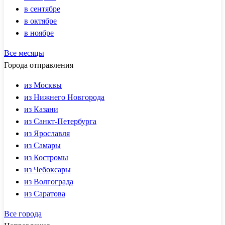
в сентябре
в октябре
в ноябре
Все месяцы
Города отправления
из Москвы
из Нижнего Новгорода
из Казани
из Санкт-Петербурга
из Ярославля
из Самары
из Костромы
из Чебоксары
из Волгограда
из Саратова
Все города