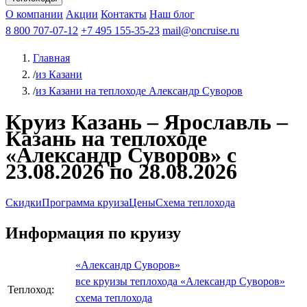
Чебоксары
Казань
Афанасий Никитин
О компании
В Нижний Новгород
из Волгограда
Акции
Октябрьская революция
Контакты
из Саратова
В Пермь
Наш блог
В Ростов-на-Дону
Все города
Константин
В
Рыбинск
Федин
8 800 707-07-12
Александр Свешников
На Соловки
+7 495 155-35-23
На Валаам
Иван
По Оке
mail@oncruise.ru
По Енисею
По Лене
По
Дону
Кулибин
По Волге
Кронштадт
Алдан
Павел
Главная
Миронов
А.С.Попов
Виссарион Белинский
Все теплоходы
/
из Казани
/
из Казани на теплоходе Александр Суворов
Круиз Казань – Ярославль –
Казань на теплоходе
«Александр Суворов» с
23.08.2026 по 28.08.2026
Скидки
Программа круиза
Цены
Схема теплохода
Информация по круизу
«Александр Суворов»
все круизы теплохода «Александр Суворов»
Теплоход:
схема теплохода