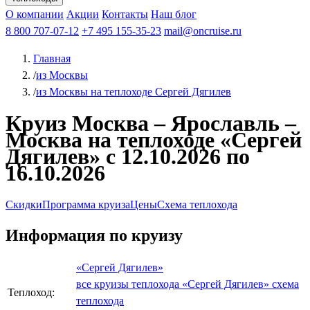
Чебоксары
Казань
Афанасий Никитин
О компании
В Нижний Новгород
из Волгограда
Акции
Октябрьская революция
Контакты
из Саратова
В Пермь
Наш блог
В Ростов-на-Дону
Все города
Константин
В
Рыбинск
Федин
8 800 707-07-12
Александр Свешников
На Соловки
+7 495 155-35-23
На Валаам
Иван
По Оке
mail@oncruise.ru
По Енисею
По Лене
По
Дону
Кулибин
По Волге
Кронштадт
Алдан
Павел
Главная
Миронов
А.С.Попов
Виссарион Белинский
Все теплоходы
/
из Москвы
/
из Москвы на теплоходе Сергей Дягилев
Круиз Москва – Ярославль –
Москва на теплоходе «Сергей
Дягилев» с 12.10.2026 по
16.10.2026
Скидки
Программа круиза
Цены
Схема теплохода
Информация по круизу
«Сергей Дягилев»
все круизы теплохода «Сергей Дягилев»
схема
Теплоход:
теплохода