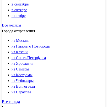
в сентябре
в октябре
в ноябре
Все месяцы
Города отправления
из Москвы
из Нижнего Новгорода
из Казани
из Санкт-Петербурга
из Ярославля
из Самары
из Костромы
из Чебоксары
из Волгограда
из Саратова
Все города