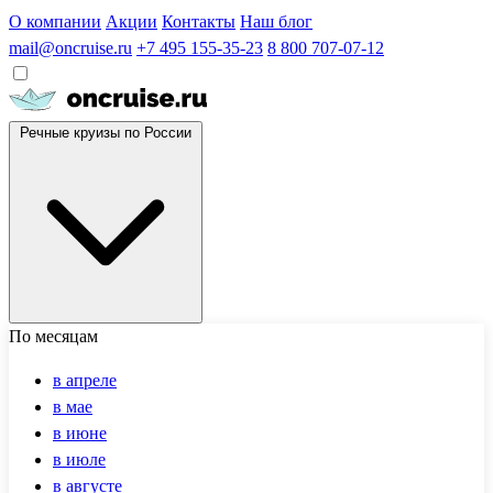
О компании
Акции
Контакты
Наш блог
mail@oncruise.ru
+7 495 155-35-23
8 800 707-07-12
Речные круизы по России
По месяцам
в апреле
в мае
в июне
в июле
в августе