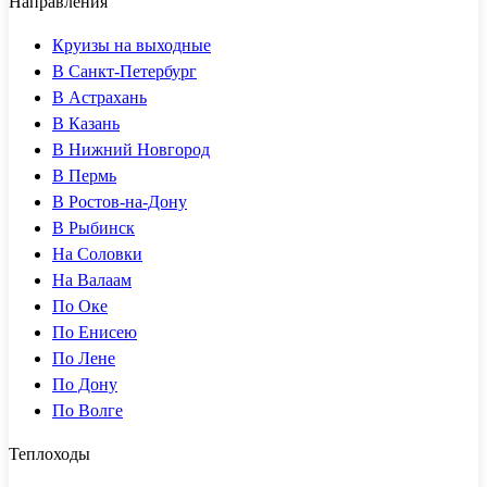
Направления
Круизы на выходные
В Санкт-Петербург
В Астрахань
В Казань
В Нижний Новгород
В Пермь
В Ростов-на-Дону
В Рыбинск
На Соловки
На Валаам
По Оке
По Енисею
По Лене
По Дону
По Волге
Теплоходы