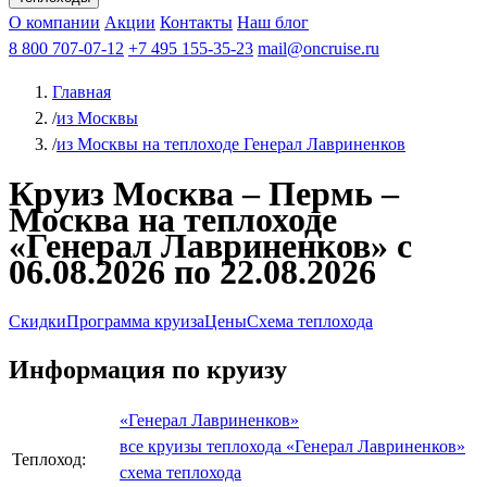
Чебоксары
Казань
Афанасий Никитин
О компании
В Нижний Новгород
из Волгограда
Акции
Октябрьская революция
Контакты
из Саратова
В Пермь
Наш блог
В Ростов-на-Дону
Все города
Константин
В
Рыбинск
Федин
8 800 707-07-12
Александр Свешников
На Соловки
+7 495 155-35-23
На Валаам
Иван
По Оке
mail@oncruise.ru
По Енисею
По Лене
По
Дону
Кулибин
По Волге
Кронштадт
Алдан
Павел
Главная
Миронов
А.С.Попов
Виссарион Белинский
Все теплоходы
/
из Москвы
/
из Москвы на теплоходе Генерал Лавриненков
Круиз Москва – Пермь –
Москва на теплоходе
«Генерал Лавриненков» с
06.08.2026 по 22.08.2026
Скидки
Программа круиза
Цены
Схема теплохода
Информация по круизу
«Генерал Лавриненков»
все круизы теплохода «Генерал Лавриненков»
Теплоход:
схема теплохода