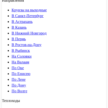
Направления
Круизы на выходные
В Санкт-Петербург
В Астрахань
В Казань
В Нижний Новгород
В Пермь
В Ростов-на-Дону
В Рыбинск
На Соловки
На Валаам
По Оке
По Енисею
По Лене
По Дону
По Волге
Теплоходы