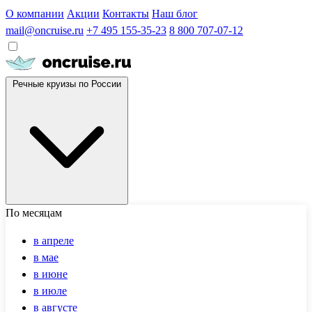
О компании
Акции
Контакты
Наш блог
mail@oncruise.ru
+7 495 155-35-23
8 800 707-07-12
Речные круизы по России
По месяцам
в апреле
в мае
в июне
в июле
в августе