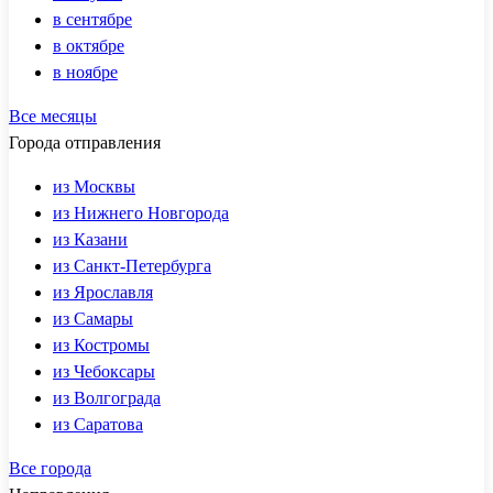
в сентябре
в октябре
в ноябре
Все месяцы
Города отправления
из Москвы
из Нижнего Новгорода
из Казани
из Санкт-Петербурга
из Ярославля
из Самары
из Костромы
из Чебоксары
из Волгограда
из Саратова
Все города