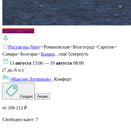
осталось 7 кают
Ростов-на-Дону
Романовская
Волгоград
Саратов
Самара
Болгары
Казань
…ещё 5
свернуть
13
августа
15:00 — 19
августа
08:00
(7 дн./6 н.)
«Максим Литвинов»
, Комфорт
Скидки
Акции
от 106 212 ₽
Свободно кают:
7