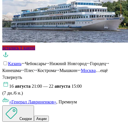
осталась 1 каюта
Казань
Чебоксары
Нижний Новгород
Городец
Кинешма
Плес
Кострома
Мышкин
Москва
…ещё
7
свернуть
16
августа
21:00 — 22
августа
15:00
(7 дн./6 н.)
«Генерал Лавриненков»
, Премиум
Скидки
Акции