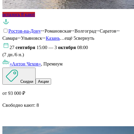
осталось 8 кают
Ростов-на-Дону
Романовская
Волгоград
Саратов
Самара
Ульяновск
Казань
…ещё 5
свернуть
27
сентября
15:00 — 3
октября
08:00
(7 дн./6 н.)
«Антон Чехов»
, Премиум
Скидки
Акции
от 93 000 ₽
Свободно кают:
8
Подробнее о круизе