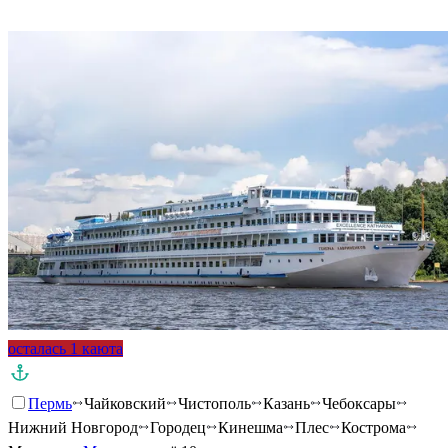
Подробнее о круизе
осталась 1 каюта
Пермь
Чайковский
Чистополь
Казань
Чебоксары
Нижний Новгород
Городец
Кинешма
Плес
Кострома