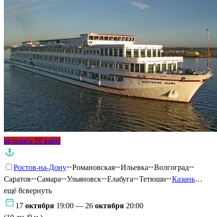
осталось 20 кают
Ростов-на-Дону
Романовская
Ильевка
Волгоград
Саратов
Самара
Ульяновск
Елабуга
Тетюши
Казань
…
ещё 8
свернуть
17
октября
19:00 — 26
октября
20:00