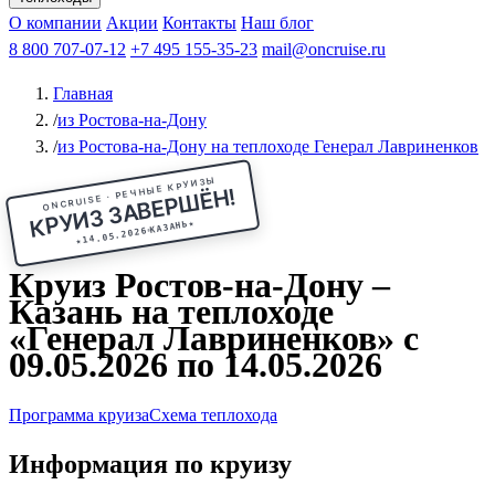
Чебоксары
Казань
Афанасий Никитин
О компании
В Нижний Новгород
из Волгограда
Акции
Октябрьская революция
Контакты
из Саратова
В Пермь
Наш блог
В Ростов-на-Дону
Все города
Константин
В
Рыбинск
Федин
8 800 707-07-12
Александр Свешников
На Соловки
+7 495 155-35-23
На Валаам
Иван
По Оке
mail@oncruise.ru
По Енисею
По Лене
По
Дону
Кулибин
По Волге
Кронштадт
Алдан
Павел
Главная
Миронов
А.С.Попов
Виссарион Белинский
Все теплоходы
/
из Ростова-на-Дону
/
из Ростова-на-Дону на теплоходе Генерал Лавриненков
ONCRUISE · РЕЧНЫЕ КРУИЗЫ
КРУИЗ ЗАВЕРШЁН!
★
КАЗАНЬ
14.05.2026
★
Круиз Ростов-на-Дону –
Казань на теплоходе
«Генерал Лавриненков» с
09.05.2026 по 14.05.2026
Программа круиза
Схема теплохода
Информация по круизу