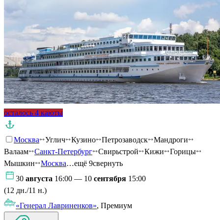
осталось 4 каюты
Москва
Углич
Кузино
Петрозаводск
Мандроги
Валаам
Санкт-Петербург
Свирьстрой
Кижи
Горицы
Мышкин
Москва
…ещё 9
свернуть
30
августа
16:00 — 10
сентября
15:00
(12 дн./11 н.)
«Генерал Лавриненков»
, Премиум