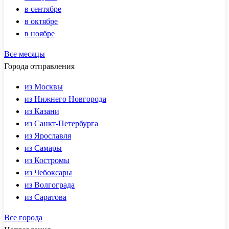
в сентябре
в октябре
в ноябре
Все месяцы
Города отправления
из Москвы
из Нижнего Новгорода
из Казани
из Санкт-Петербурга
из Ярославля
из Самары
из Костромы
из Чебоксары
из Волгограда
из Саратова
Все города