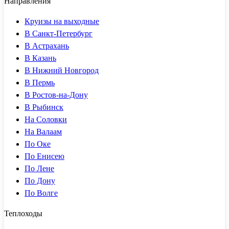
Направления
Круизы на выходные
В Санкт-Петербург
В Астрахань
В Казань
В Нижний Новгород
В Пермь
В Ростов-на-Дону
В Рыбинск
На Соловки
На Валаам
По Оке
По Енисею
По Лене
По Дону
По Волге
Теплоходы