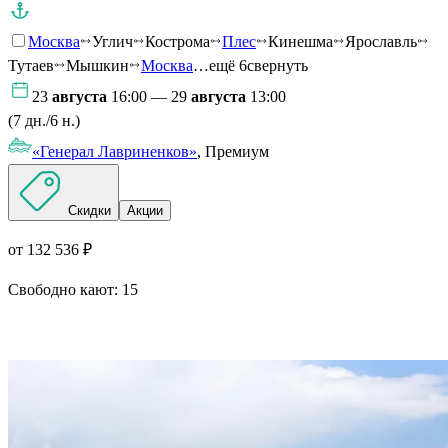
Москва
Углич
Кострома
Плес
Кинешма
Ярославль
Тутаев
Мышкин
Москва
…ещё 6
свернуть
23
августа
16:00 — 29
августа
13:00
(7 дн./6 н.)
«Генерал Лавриненков»
, Премиум
Скидки
Акции
от 132 536 ₽
Свободно кают:
15
Подробнее о круизе