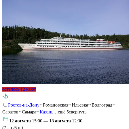
осталось 12 кают
Ростов-на-Дону
Романовская
Ильевка
Волгоград
Саратов
Самара
Казань
…ещё 5
свернуть
12
августа
15:00 — 18
августа
12:30
(7 дн./6 н.)