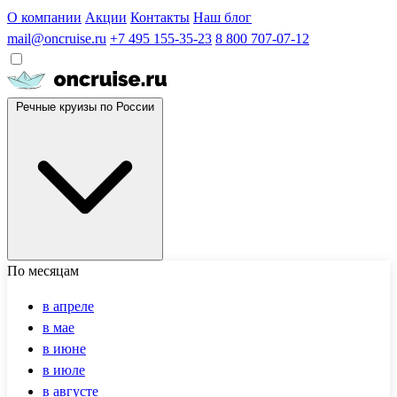
О компании
Акции
Контакты
Наш блог
mail@oncruise.ru
+7 495 155-35-23
8 800 707-07-12
Речные круизы по России
По месяцам
в апреле
в мае
в июне
в июле
в августе