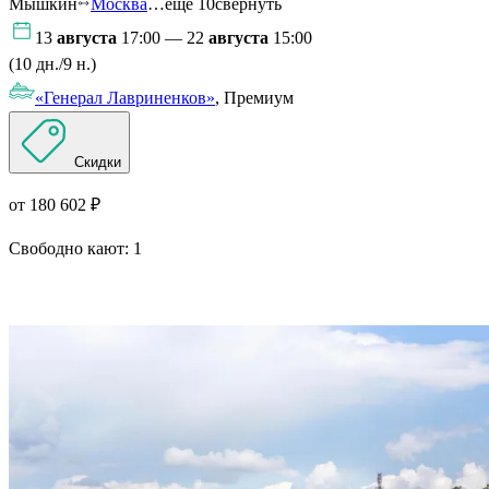
Мышкин
Москва
…ещё 10
свернуть
13
августа
17:00 — 22
августа
15:00
(10 дн./9 н.)
«Генерал Лавриненков»
, Премиум
Скидки
от 180 602 ₽
Свободно кают:
1
Подробнее о круизе