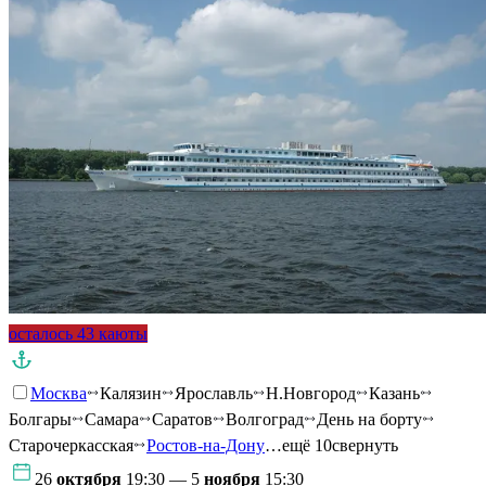
осталось 43 каюты
Москва
Калязин
Ярославль
Н.Новгород
Казань
Болгары
Самара
Саратов
Волгоград
День на борту
Старочеркасская
Ростов-на-Дону
…ещё 10
свернуть
26
октября
19:30 — 5
ноября
15:30