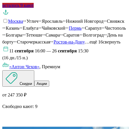
осталось 9 кают
Москва
Углич
Ярославль
Нижний Новгород
Свияжск
Казань
Елабуга
Чайковский
Пермь
Сарапул
Чистополь
Болгары
Тетюши
Самара
Саратов
Волгоград
День на
борту
Старочеркасская
Ростов-на-Дону
…ещё 16
свернуть
11
сентября
16:00 — 26
сентября
15:30
(16 дн./15 н.)
«Антон Чехов»
, Премиум
Скидки
Акции
от 247 350 ₽
Свободно кают:
9
Подробнее о круизе