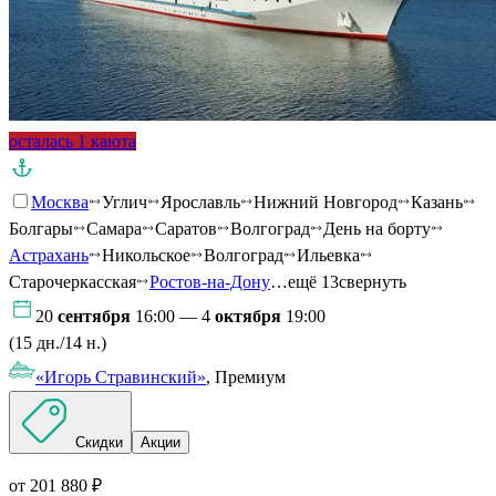
осталась 1 каюта
Москва
Углич
Ярославль
Нижний Новгород
Казань
Болгары
Самара
Саратов
Волгоград
День на борту
Астрахань
Никольское
Волгоград
Ильевка
Старочеркасская
Ростов-на-Дону
…ещё 13
свернуть
20
сентября
16:00 — 4
октября
19:00
(15 дн./14 н.)
«Игорь Стравинский»
, Премиум
Скидки
Акции
от 201 880 ₽