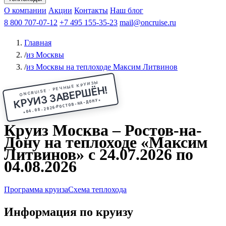
Чебоксары
Казань
Афанасий Никитин
О компании
В Нижний Новгород
из Волгограда
Акции
Октябрьская революция
Контакты
из Саратова
В Пермь
Наш блог
В Ростов-на-Дону
Все города
Константин
В
Рыбинск
Федин
8 800 707-07-12
Александр Свешников
На Соловки
+7 495 155-35-23
На Валаам
Иван
По Оке
mail@oncruise.ru
По Енисею
По Лене
По
Дону
Кулибин
По Волге
Кронштадт
Алдан
Павел
Главная
Миронов
А.С.Попов
Виссарион Белинский
Все теплоходы
/
из Москвы
/
из Москвы на теплоходе Максим Литвинов
ONCRUISE · РЕЧНЫЕ КРУИЗЫ
КРУИЗ ЗАВЕРШЁН!
★
РОСТОВ-НА-ДОНУ
04.08.2026
★
Круиз Москва – Ростов-на-
Дону на теплоходе «Максим
Литвинов» с 24.07.2026 по
04.08.2026
Программа круиза
Схема теплохода
Информация по круизу