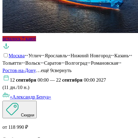
осталось 7 кают
Москва
Углич
Ярославль
Нижний Новгород
Казань
Тольятти
Вольск
Саратов
Волгоград
Романовская
Ростов-на-Дону
…ещё 9
свернуть
12
сентября
00:00 — 22
сентября
00:00 2027
(11 дн./10 н.)
«Александр Бенуа»
Скидки
от 118 990 ₽