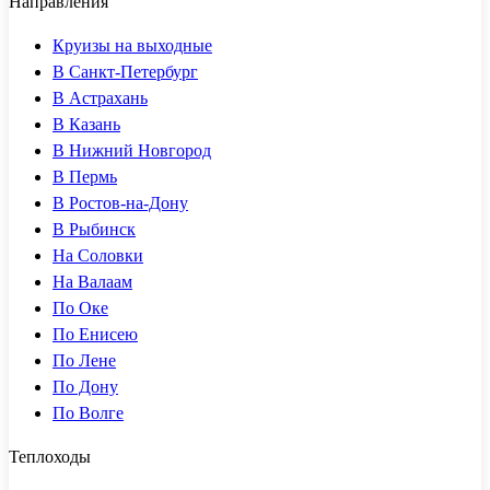
Направления
Круизы на выходные
В Санкт-Петербург
В Астрахань
В Казань
В Нижний Новгород
В Пермь
В Ростов-на-Дону
В Рыбинск
На Соловки
На Валаам
По Оке
По Енисею
По Лене
По Дону
По Волге
Теплоходы