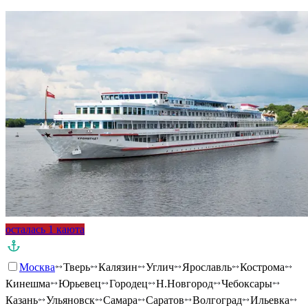
осталась 1 каюта
Москва
Тверь
Калязин
Углич
Ярославль
Кострома
Кинешма
Юрьевец
Городец
Н.Новгород
Чебоксары
Казань
Ульяновск
Самара
Саратов
Волгоград
Ильевка