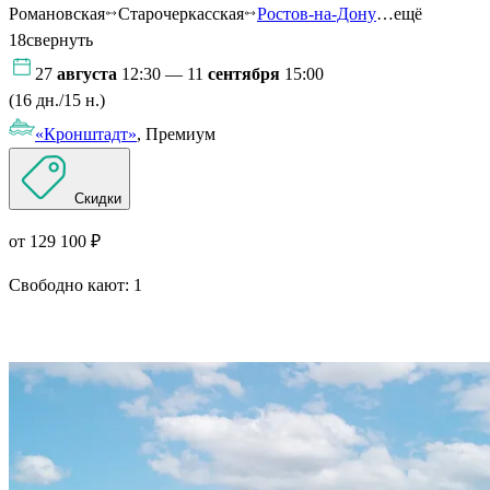
Романовская
Старочеркасская
Ростов-на-Дону
…ещё
18
свернуть
27
августа
12:30 — 11
сентября
15:00
(16 дн./15 н.)
«Кронштадт»
, Премиум
Скидки
от 129 100 ₽
Свободно кают:
1
Подробнее о круизе