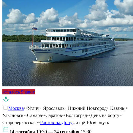
осталось 9 кают
Москва
Углич
Ярославль
Нижний Новгород
Казань
Ульяновск
Самара
Саратов
Волгоград
День на борту
Старочеркасская
Ростов-на-Дону
…ещё 10
свернуть
14
сентября
19:30 — 24
сентября
15:30