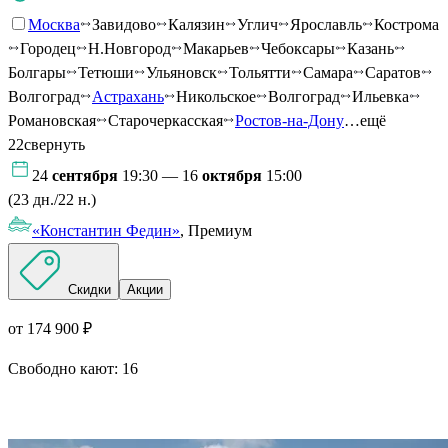
Москва
Завидово
Калязин
Углич
Ярославль
Кострома
Городец
Н.Новгород
Макарьев
Чебоксары
Казань
Болгары
Тетюши
Ульяновск
Тольятти
Самара
Саратов
Волгоград
Астрахань
Никольское
Волгоград
Ильевка
Романовская
Старочеркасская
Ростов-на-Дону
…ещё
22
свернуть
24
сентября
19:30 — 16
октября
15:00
(23 дн./22 н.)
«Константин Федин»
, Премиум
Скидки
Акции
от 174 900 ₽
Свободно кают:
16
Подробнее о круизе