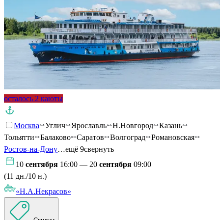
осталось 2 каюты
Москва
Углич
Ярославль
Н.Новгород
Казань
Тольятти
Балаково
Саратов
Волгоград
Романовская
Ростов-на-Дону
…ещё 9
свернуть
10
сентября
16:00 — 20
сентября
09:00
(11 дн./10 н.)
«Н.А.Некрасов»