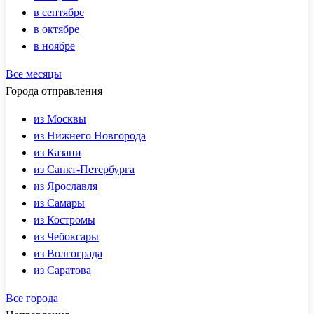
в сентябре
в октябре
в ноябре
Все месяцы
Города отправления
из Москвы
из Нижнего Новгорода
из Казани
из Санкт-Петербурга
из Ярославля
из Самары
из Костромы
из Чебоксары
из Волгограда
из Саратова
Все города