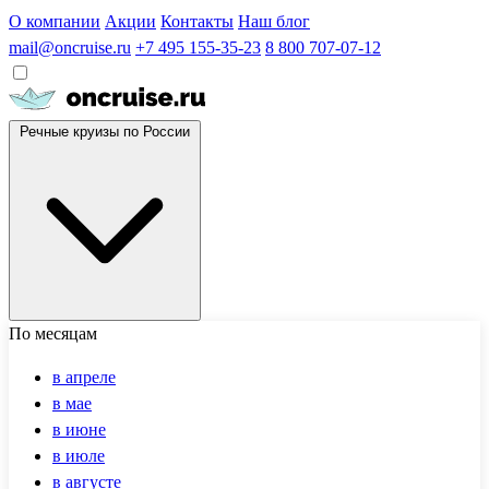
О компании
Акции
Контакты
Наш блог
mail@oncruise.ru
+7 495 155-35-23
8 800 707-07-12
Речные круизы по России
По месяцам
в апреле
в мае
в июне
в июле
в августе