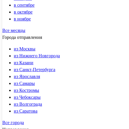
в сентябре
в октябре
в ноябре
Все месяцы
Города отправления
из Москвы
из Нижнего Новгорода
из Казани
из Санкт-Петербурга
из Ярославля
из Самары
из Костромы
из Чебоксары
из Волгограда
из Саратова
Все города