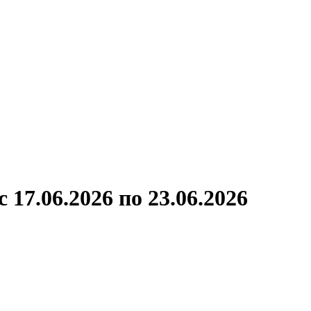
ронов
А.С.Попов
Виссарион Белинский
Все теплоходы
17.06.2026 по 23.06.2026