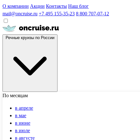
О компании
Акции
Контакты
Наш блог
mail@oncruise.ru
+7 495 155-35-23
8 800 707-07-12
Речные круизы по России
По месяцам
в апреле
в мае
в июне
в июле
в августе