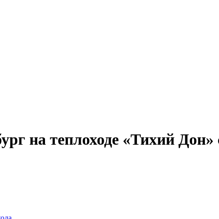
Александр Свешников
Иван Кулибин
Кронштадт
Алдан
Павел Ми
рг на теплоходе «Тихий Дон» с 
хода