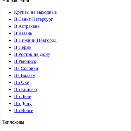
Направления
Круизы на выходные
В Санкт-Петербург
В Астрахань
В Казань
В Нижний Новгород
В Пермь
В Ростов-на-Дону
В Рыбинск
На Соловки
На Валаам
По Оке
По Енисею
По Лене
По Дону
По Волге
Теплоходы