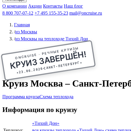
Афанасий Никитин
О компании
Акции
Октябрьская революция
Контакты
Наш блог
Константин Федин
8 800 707-07-12
+7 495 155-35-23
mail@oncruise.ru
Главная
/
из Москвы
/
из Москвы на теплоходе Тихий Дон
ONCRUISE · РЕЧНЫЕ КРУИЗЫ
КРУИЗ ЗАВЕРШЁН!
★
САНКТ-ПЕТЕРБУРГ
23.06.2026
★
Круиз Москва – Санкт-Петербу
Программа круиза
Схема теплохода
Информация по круизу
«Тихий Дон»
Теплоход:
все круизы теплохода «Тихий Дон»
схема тепло