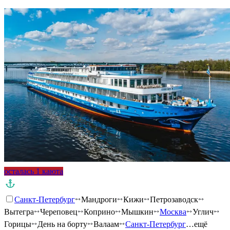
осталась 1 каюта
Санкт-Петербург
Мандроги
Кижи
Петрозаводск
Вытегра
Череповец
Коприно
Мышкин
Москва
Углич
Горицы
День на борту
Валаам
Санкт-Петербург
…ещё