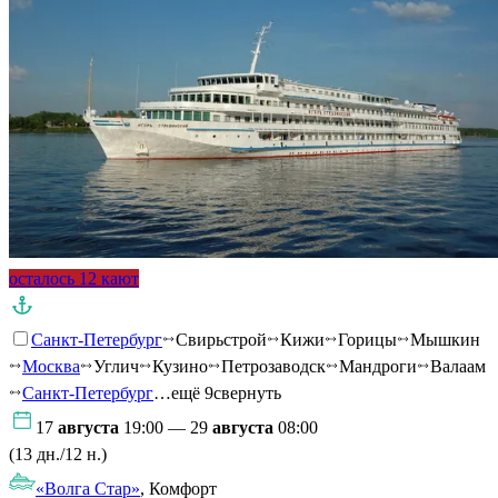
осталось 12 кают
Санкт-Петербург
Свирьстрой
Кижи
Горицы
Мышкин
Москва
Углич
Кузино
Петрозаводск
Мандроги
Валаам
Санкт-Петербург
…ещё 9
свернуть
17
августа
19:00 — 29
августа
08:00
(13 дн./12 н.)
«Волга Стар»
, Комфорт