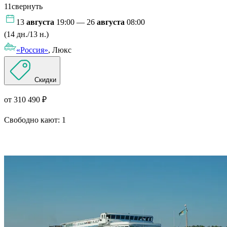
11
свернуть
13
августа
19:00 — 26
августа
08:00
(14 дн./13 н.)
«Россия»
, Люкс
Скидки
от 310 490 ₽
Свободно кают:
1
Подробнее о круизе