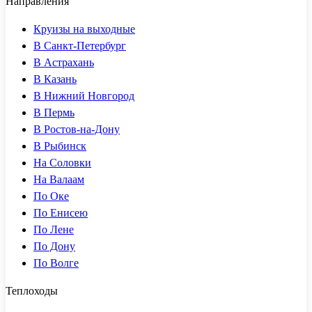
Направления
Круизы на выходные
В Санкт-Петербург
В Астрахань
В Казань
В Нижний Новгород
В Пермь
В Ростов-на-Дону
В Рыбинск
На Соловки
На Валаам
По Оке
По Енисею
По Лене
По Дону
По Волге
Теплоходы