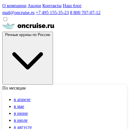
О компании
Акции
Контакты
Наш блог
mail@oncruise.ru
+7 495 155-35-23
8 800 707-07-12
Речные круизы по России
По месяцам
в апреле
в мае
в июне
в июле
в августе