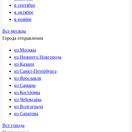
в сентябре
в октябре
в ноябре
Все месяцы
Города отправления
из Москвы
из Нижнего Новгорода
из Казани
из Санкт-Петербурга
из Ярославля
из Самары
из Костромы
из Чебоксары
из Волгограда
из Саратова
Все города