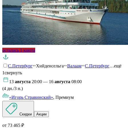
осталась 1 каюта
С.Петербург
Хийденсельга
Валаам
С.Петербург
…ещё
1
свернуть
13
августа
20:00 — 16
августа
08:00
(4 дн./3 н.)
«Игорь Стравинский»
, Премиум
Скидки
Акции
от 73 465 ₽