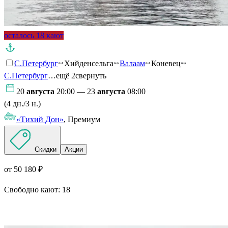
осталось 18 кают
С.Петербург
Хийденсельга
Валаам
Коневец
С.Петербург
…ещё 2
свернуть
20
августа
20:00 — 23
августа
08:00
(4 дн./3 н.)
«Тихий Дон»
, Премиум
Скидки
Акции
от 50 180 ₽
Свободно кают:
18
Подробнее о круизе