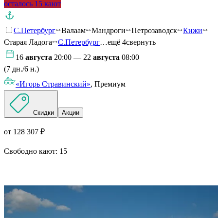
осталось 15 кают
С.Петербург
Валаам
Мандроги
Петрозаводск
Кижи
Старая Ладога
С.Петербург
…ещё 4
свернуть
16
августа
20:00 — 22
августа
08:00
(7 дн./6 н.)
«Игорь Стравинский»
, Премиум
Скидки
Акции
от 128 307 ₽
Свободно кают:
15
Подробнее о круизе