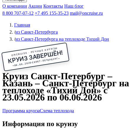
Чебоксары
Казань
Афанасий Никитин
О компании
В Нижний Новгород
из Волгограда
Акции
Октябрьская революция
Контакты
из Саратова
В Пермь
Наш блог
В Ростов-на-Дону
Все города
Константин
В
Рыбинск
Федин
8 800 707-07-12
Александр Свешников
На Соловки
+7 495 155-35-23
На Валаам
Иван
По Оке
mail@oncruise.ru
По Енисею
По Лене
По
Дону
Кулибин
По Волге
Кронштадт
Алдан
Павел
Главная
Миронов
А.С.Попов
Виссарион Белинский
Все теплоходы
/
из Санкт-Петербурга
/
из Санкт-Петербурга на теплоходе Тихий Дон
ONCRUISE · РЕЧНЫЕ КРУИЗЫ
КРУИЗ ЗАВЕРШЁН!
★
САНКТ-ПЕТЕРБУРГ
06.06.2026
★
Круиз Санкт-Петербург –
Казань – Санкт-Петербург на
теплоходе «Тихий Дон» с
23.05.2026 по 06.06.2026
Программа круиза
Схема теплохода
Информация по круизу