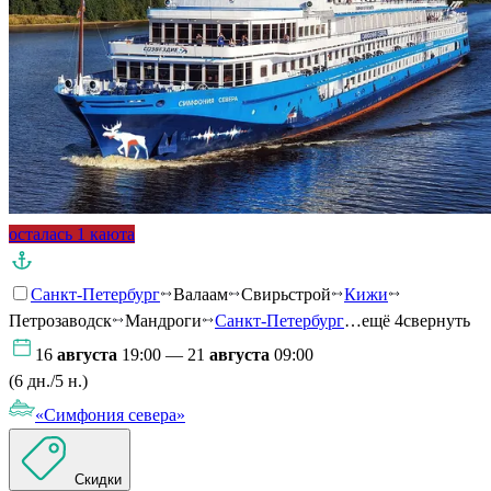
осталась 1 каюта
Санкт-Петербург
Валаам
Свирьстрой
Кижи
Петрозаводск
Мандроги
Санкт-Петербург
…ещё 4
свернуть
16
августа
19:00 — 21
августа
09:00
(6 дн./5 н.)
«Симфония севера»
Скидки