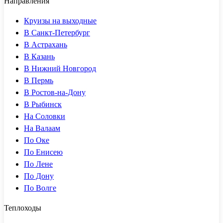
Направления
Круизы на выходные
В Санкт-Петербург
В Астрахань
В Казань
В Нижний Новгород
В Пермь
В Ростов-на-Дону
В Рыбинск
На Соловки
На Валаам
По Оке
По Енисею
По Лене
По Дону
По Волге
Теплоходы