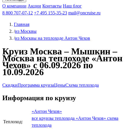
Чебоксары
Казань
Афанасий Никитин
О компании
В Нижний Новгород
из Волгограда
Акции
Октябрьская революция
Контакты
из Саратова
В Пермь
Наш блог
В Ростов-на-Дону
Все города
Константин
В
Рыбинск
Федин
8 800 707-07-12
Александр Свешников
На Соловки
+7 495 155-35-23
На Валаам
Иван
По Оке
mail@oncruise.ru
По Енисею
По Лене
По
Дону
Кулибин
По Волге
Кронштадт
Алдан
Павел
Главная
Миронов
А.С.Попов
Виссарион Белинский
Все теплоходы
/
из Москвы
/
из Москвы на теплоходе Антон Чехов
Круиз Москва – Мышкин –
Москва на теплоходе «Антон
Чехов» с 06.09.2026 по
10.09.2026
Скидки
Программа круиза
Цены
Схема теплохода
Информация по круизу
«Антон Чехов»
все круизы теплохода «Антон Чехов»
схема
Теплоход:
теплохода