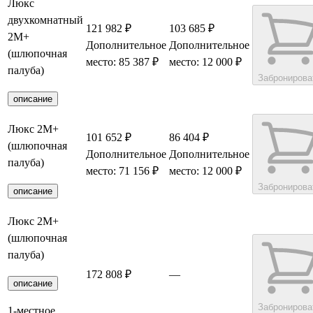
Люкс
двухкомнатный
121 982 ₽
103 685 ₽
2М+
Дополнительное
Дополнительное
(шлюпочная
место: 85 387 ₽
место: 12 000 ₽
палуба)
Забронирова
описание
Люкс 2М+
101 652 ₽
86 404 ₽
(шлюпочная
Дополнительное
Дополнительное
палуба)
место: 71 156 ₽
место: 12 000 ₽
Забронирова
описание
Люкс 2М+
(шлюпочная
палуба)
172 808 ₽
—
описание
Забронирова
1-местное