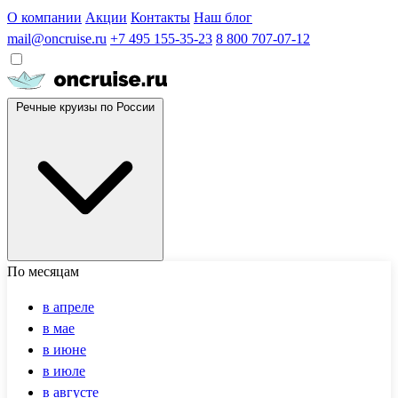
О компании
Акции
Контакты
Наш блог
mail@oncruise.ru
+7 495 155-35-23
8 800 707-07-12
Речные круизы по России
По месяцам
в апреле
в мае
в июне
в июле
в августе