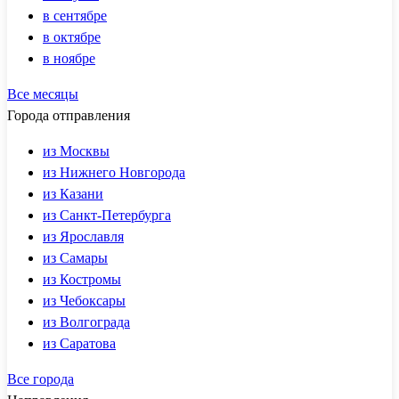
в сентябре
в октябре
в ноябре
Все месяцы
Города отправления
из Москвы
из Нижнего Новгорода
из Казани
из Санкт-Петербурга
из Ярославля
из Самары
из Костромы
из Чебоксары
из Волгограда
из Саратова
Все города