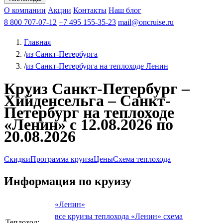
Чебоксары
Казань
Афанасий Никитин
О компании
В Нижний Новгород
из Волгограда
Акции
Октябрьская революция
Контакты
из Саратова
В Пермь
Наш блог
В Ростов-на-Дону
Все города
Константин
В
Рыбинск
Федин
8 800 707-07-12
Александр Свешников
На Соловки
+7 495 155-35-23
На Валаам
Иван
По Оке
mail@oncruise.ru
По Енисею
По Лене
По
Дону
Кулибин
По Волге
Кронштадт
Алдан
Павел
Главная
Миронов
А.С.Попов
Виссарион Белинский
Все теплоходы
/
из Санкт-Петербурга
/
из Санкт-Петербурга на теплоходе Ленин
Круиз Санкт-Петербург –
Хийденсельга – Санкт-
Петербург на теплоходе
«Ленин» с 12.08.2026 по
20.08.2026
Скидки
Программа круиза
Цены
Схема теплохода
Информация по круизу
«Ленин»
все круизы теплохода «Ленин»
схема
Теплоход: