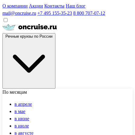
О компании
Акции
Контакты
Наш блог
mail@oncruise.ru
+7 495 155-35-23
8 800 707-07-12
Речные круизы по России
По месяцам
в апреле
в мае
в июне
в июле
в августе