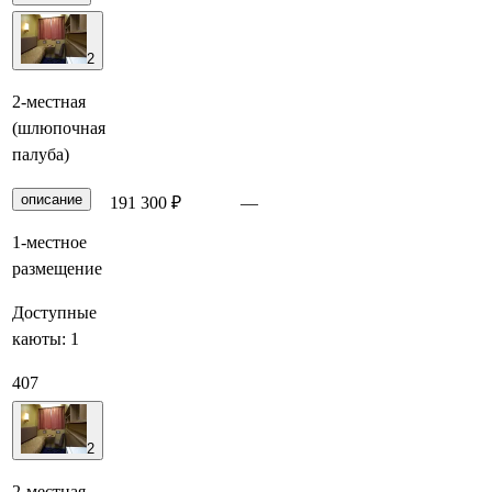
2
2-местная
(шлюпочная
палуба)
описание
191 300 ₽
—
Забронировать
1-местное
размещение
Доступные
каюты:
1
407
2
2-местная