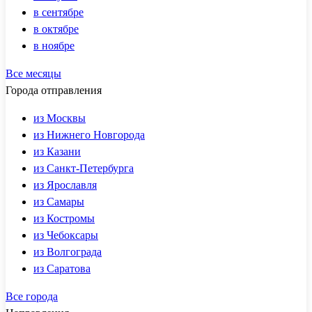
в сентябре
в октябре
в ноябре
Все месяцы
Города отправления
из Москвы
из Нижнего Новгорода
из Казани
из Санкт-Петербурга
из Ярославля
из Самары
из Костромы
из Чебоксары
из Волгограда
из Саратова
Все города