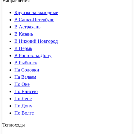
Направления
Круизы на выходные
В Санкт-Петербург
В Астрахань
В Казань
В Нижний Новгород
В Пермь
В Ростов-на-Дону
В Рыбинск
На Соловки
На Валаам
По Оке
По Енисею
По Лене
По Дону
По Волге
Теплоходы