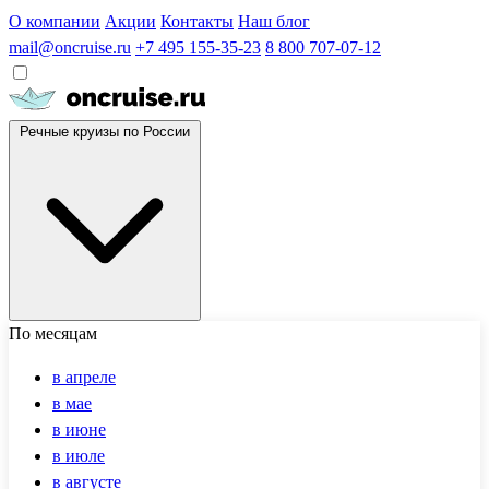
О компании
Акции
Контакты
Наш блог
mail@oncruise.ru
+7 495 155-35-23
8 800 707-07-12
Речные круизы по России
По месяцам
в апреле
в мае
в июне
в июле
в августе