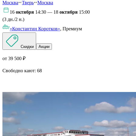
Москва
Тверь
Москва
16
октября
14:30 — 18
октября
15:00
(3 дн./2 н.)
«Константин Коротков»
, Премиум
Скидки
Акции
от 39 500 ₽
Свободно кают:
68
Подробнее о круизе