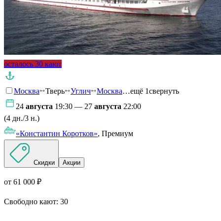
осталось 30 кают
Москва
Тверь
Углич
Москва
…ещё 1
свернуть
24
августа
19:30 — 27
августа
22:00
(4 дн./3 н.)
«Константин Коротков»
, Премиум
Скидки
Акции
от 61 000 ₽
Свободно кают:
30