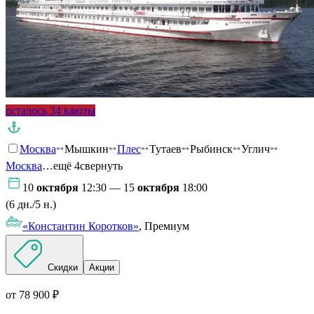
осталось 34 каюты
Москва
Мышкин
Плес
Тутаев
Рыбинск
Углич
Москва
…ещё 4
свернуть
10
октября
12:30 — 15
октября
18:00
(6 дн./5 н.)
«Константин Коротков»
, Премиум
Скидки
Акции
от 78 900 ₽