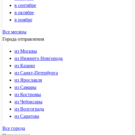
в сентябре
в октябре
в ноябре
Все месяцы
Города отправления
из Москвы
из Нижнего Новгорода
из Казани
из Санкт-Петербурга
из Ярославля
из Самары
из Костромы
из Чебоксары
из Волгограда
из Саратова
Все города