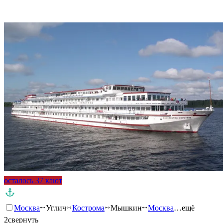
Подробнее о круизе
осталось 37 кают
Москва
Углич
Кострома
Мышкин
Москва
…ещё
2
свернуть