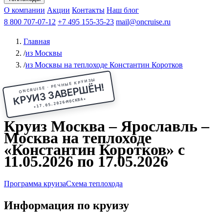
Чебоксары
Казань
Афанасий Никитин
О компании
В Нижний Новгород
из Волгограда
Акции
Октябрьская революция
Контакты
из Саратова
В Пермь
Наш блог
В Ростов-на-Дону
Все города
Константин
В
Рыбинск
Федин
8 800 707-07-12
Александр Свешников
На Соловки
+7 495 155-35-23
На Валаам
Иван
По Оке
mail@oncruise.ru
По Енисею
По Лене
По
Дону
Кулибин
По Волге
Кронштадт
Алдан
Павел
Главная
Миронов
А.С.Попов
Виссарион Белинский
Все теплоходы
/
из Москвы
/
из Москвы на теплоходе Константин Коротков
ONCRUISE · РЕЧНЫЕ КРУИЗЫ
КРУИЗ ЗАВЕРШЁН!
★
МОСКВА
17.05.2026
★
Круиз Москва – Ярославль –
Москва на теплоходе
«Константин Коротков» с
11.05.2026 по 17.05.2026
Программа круиза
Схема теплохода
Информация по круизу