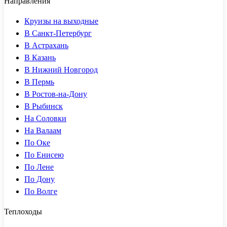
Направления
Круизы на выходные
В Санкт-Петербург
В Астрахань
В Казань
В Нижний Новгород
В Пермь
В Ростов-на-Дону
В Рыбинск
На Соловки
На Валаам
По Оке
По Енисею
По Лене
По Дону
По Волге
Теплоходы