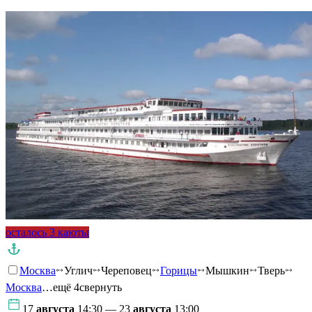
осталось 3 каюты
Москва
Углич
Череповец
Горицы
Мышкин
Тверь
Москва
…ещё 4
свернуть
17
августа
14:30 — 23
августа
13:00