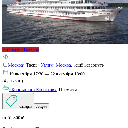
осталось 63 каюты
Москва
Тверь
Углич
Москва
…ещё 1
свернуть
19
октября
17:30 — 22
октября
18:00
(4 дн./3 н.)
«Константин Коротков»
, Премиум
Скидки
Акции
от 51 800 ₽