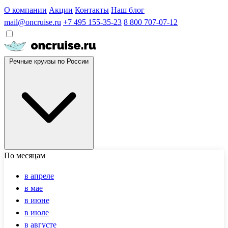
О компании
Акции
Контакты
Наш блог
mail@oncruise.ru
+7 495 155-35-23
8 800 707-07-12
Речные круизы по России
По месяцам
в апреле
в мае
в июне
в июле
в августе