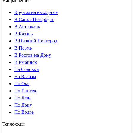
Направления
Круизы на выходные
В Санкт-Петербург
В Астрахань
В Казань
В Нижний Новгород
В Пермь
В Ростов-на-Дону
В Рыбинск
На Соловки
На Валаам
По Оке
По Енисею
По Лене
По Дону
По Волге
Теплоходы