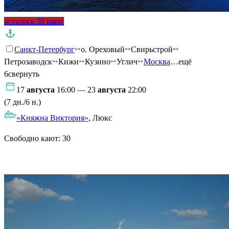
осталось 30 кают
Санкт-Петербург
о. Ореховый
Свирьстрой
Петрозаводск
Кижи
Кузино
Углич
Москва
…ещё
6
свернуть
17
августа
16:00 — 23
августа
22:00
(7 дн./6 н.)
«Княжна Виктория»
, Люкс
Свободно кают:
30
Подробнее о круизе