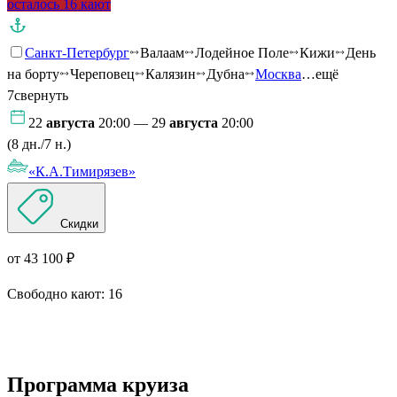
осталось 16 кают
Санкт-Петербург
Валаам
Лодейное Поле
Кижи
День
на борту
Череповец
Калязин
Дубна
Москва
…ещё
7
свернуть
22
августа
20:00 — 29
августа
20:00
(8 дн./7 н.)
«К.А.Тимирязев»
Скидки
от 43 100 ₽
Свободно кают:
16
Подробнее о круизе
Программа круиза