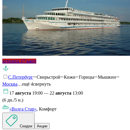
осталось 17 кают
С.Петербург
Свирьстрой
Кижи
Горицы
Мышкин
Москва
…ещё 4
свернуть
17
августа
19:00 — 22
августа
13:00
(6 дн./5 н.)
«Волга Стар»
, Комфорт
Скидки
Акции