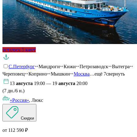
осталось 5 кают
С.Петербург
Мандроги
Кижи
Петрозаводск
Вытегра
Череповец
Коприно
Мышкин
Москва
…ещё 7
свернуть
13
августа
19:00 — 19
августа
20:00
(7 дн./6 н.)
«Россия»
, Люкс
Скидки
от 112 590 ₽