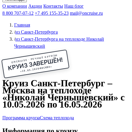
Чебоксары
Казань
Афанасий Никитин
О компании
В Нижний Новгород
из Волгограда
Акции
Октябрьская революция
Контакты
из Саратова
В Пермь
Наш блог
В Ростов-на-Дону
Все города
Константин
В
Рыбинск
Федин
8 800 707-07-12
Александр Свешников
На Соловки
+7 495 155-35-23
На Валаам
Иван
По Оке
mail@oncruise.ru
По Енисею
По Лене
По
Дону
Кулибин
По Волге
Кронштадт
Алдан
Павел
Главная
Миронов
А.С.Попов
Виссарион Белинский
Все теплоходы
/
из Санкт-Петербурга
/
из Санкт-Петербурга на теплоходе Николай
Чернышевский
ONCRUISE · РЕЧНЫЕ КРУИЗЫ
КРУИЗ ЗАВЕРШЁН!
★
МОСКВА
16.05.2026
★
Круиз Санкт-Петербург –
Москва на теплоходе
«Николай Чернышевский» с
10.05.2026 по 16.05.2026
Программа круиза
Схема теплохода
Информация по круизу