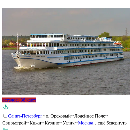
Подробнее о круизе
осталось 38 кают
Санкт-Петербург
о. Ореховый
Лодейное Поле
Свирьстрой
Кижи
Кузино
Углич
Москва
…ещё 6
свернуть