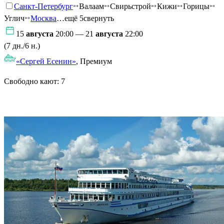
Санкт-Петербург
Валаам
Свирьстрой
Кижи
Горицы
Углич
Москва
…ещё 5
свернуть
15
августа
20:00 — 21
августа
22:00
(7 дн./6 н.)
«Сергей Есенин»
, Премиум
Свободно кают:
7
Подробнее о круизе