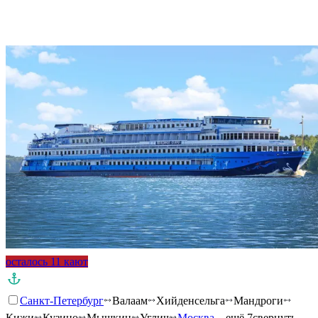
осталось 11 кают
Санкт-Петербург
Валаам
Хийденсельга
Мандроги
Кижи
Кузино
Мышкин
Углич
Москва
…ещё 7
свернуть