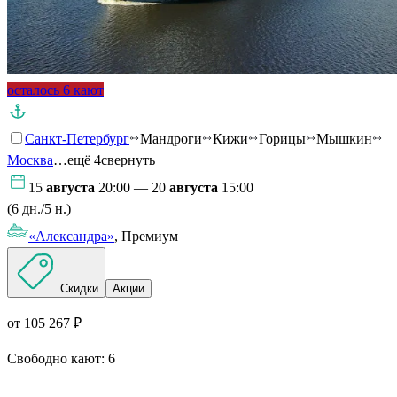
осталось 6 кают
Санкт-Петербург
Мандроги
Кижи
Горицы
Мышкин
Москва
…ещё 4
свернуть
15
августа
20:00 — 20
августа
15:00
(6 дн./5 н.)
«Александра»
, Премиум
Скидки
Акции
от 105 267 ₽
Свободно кают:
6