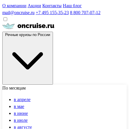
О компании
Акции
Контакты
Наш блог
mail@oncruise.ru
+7 495 155-35-23
8 800 707-07-12
Речные круизы по России
По месяцам
в апреле
в мае
в июне
в июле
в августе