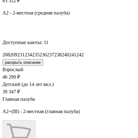
83 322 ₽
А2 - 2-местная (средняя палуба)
Забронировать
Доступные каюты:
11
208
209
231
234
235
236
237
238
240
241
242
раскрыть описание
Взрослый
46 290 ₽
Детский (до 14 лет вкл.)
39 347 ₽
Главная палуба
А2+(III) - 2-местная (главная палуба)