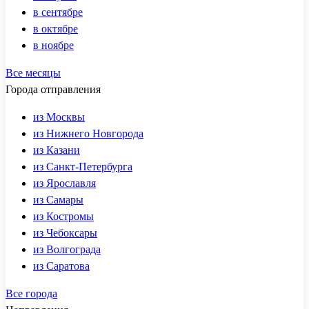
в сентябре
в октябре
в ноябре
Все месяцы
Города отправления
из Москвы
из Нижнего Новгорода
из Казани
из Санкт-Петербурга
из Ярославля
из Самары
из Костромы
из Чебоксары
из Волгограда
из Саратова
Все города