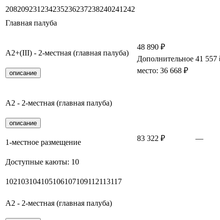
208
209
231
234
235
236
237
238
240
241
242
Главная палуба
48 890 ₽
А2+(III) - 2-местная (главная палуба)
Дополнительное
41 557 
место: 36 668 ₽
описание
А2 - 2-местная (главная палуба)
описание
83 322 ₽
—
1-местное размещение
Доступные каюты:
10
102
103
104
105
106
107
109
112
113
117
А2 - 2-местная (главная палуба)