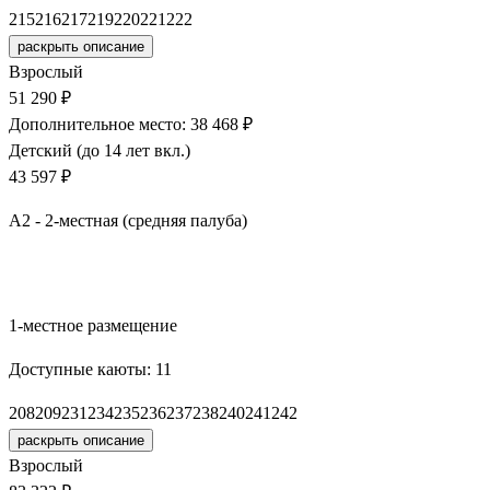
215
216
217
219
220
221
222
раскрыть описание
Взрослый
51 290 ₽
Дополнительное место: 38 468 ₽
Детский (до 14 лет вкл.)
43 597 ₽
А2 - 2-местная (средняя палуба)
Забронировать
1-местное размещение
Доступные каюты:
11
208
209
231
234
235
236
237
238
240
241
242
раскрыть описание
Взрослый