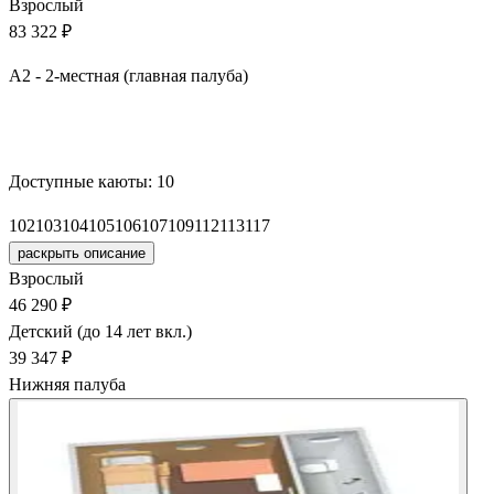
Взрослый
83 322 ₽
А2 - 2-местная (главная палуба)
Забронировать
Доступные каюты:
10
102
103
104
105
106
107
109
112
113
117
раскрыть описание
Взрослый
46 290 ₽
Детский (до 14 лет вкл.)
39 347 ₽
Нижняя палуба