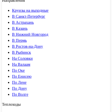
Направления
Круизы на выходные
В Санкт-Петербург
В Астрахань
В Казань
В Нижний Новгород
В Пермь
В Ростов-на-Дону
В Рыбинск
На Соловки
На Валаам
По Оке
По Енисею
По Лене
По Дону
По Волге
Теплоходы