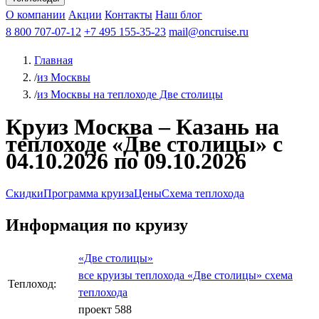
Чебоксары
Казань
Афанасий Никитин
О компании
В Нижний Новгород
из Волгограда
Акции
Октябрьская революция
Контакты
из Саратова
В Пермь
Наш блог
В Ростов-на-Дону
Все города
Константин
В
Рыбинск
Федин
8 800 707-07-12
Александр Свешников
На Соловки
+7 495 155-35-23
На Валаам
Иван
По Оке
mail@oncruise.ru
По Енисею
По Лене
По
Дону
Кулибин
По Волге
Кронштадт
Алдан
Павел
Главная
Миронов
А.С.Попов
Виссарион Белинский
Все теплоходы
/
из Москвы
/
из Москвы на теплоходе Две столицы
Круиз Москва – Казань на
теплоходе «Две столицы» с
04.10.2026 по 09.10.2026
Скидки
Программа круиза
Цены
Схема теплохода
Информация по круизу
«Две столицы»
все круизы теплохода «Две столицы»
схема
Теплоход:
теплохода
проект 588