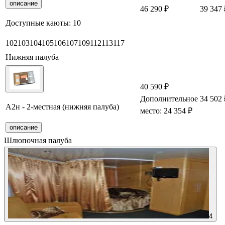
описание
46 290 ₽
39 347 
Доступные каюты:
10
102
103
104
105
106
107
109
112
113
117
Нижняя палуба
40 590 ₽
Дополнительное
34 502 
А2н - 2-местная (нижняя палуба)
место: 24 354 ₽
описание
Шлюпочная палуба
4