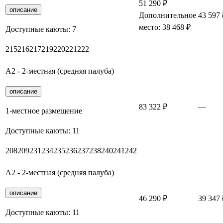
51 290 ₽
описание
Дополнительное
43 597 
место: 38 468 ₽
Доступные каюты:
7
215
216
217
219
220
221
222
А2 - 2-местная (средняя палуба)
описание
83 322 ₽
—
1-местное размещение
Доступные каюты:
11
208
209
231
234
235
236
237
238
240
241
242
А2 - 2-местная (средняя палуба)
описание
46 290 ₽
39 347 
Доступные каюты:
11