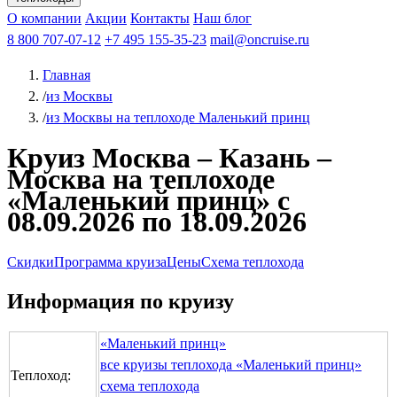
Чебоксары
Казань
Афанасий Никитин
О компании
В Нижний Новгород
из Волгограда
Акции
Октябрьская революция
Контакты
из Саратова
В Пермь
Наш блог
В Ростов-на-Дону
Все города
Константин
В
Рыбинск
Федин
8 800 707-07-12
Александр Свешников
На Соловки
+7 495 155-35-23
На Валаам
Иван
По Оке
mail@oncruise.ru
По Енисею
По Лене
По
Дону
Кулибин
По Волге
Кронштадт
Алдан
Павел
Главная
Миронов
А.С.Попов
Виссарион Белинский
Все теплоходы
/
из Москвы
/
из Москвы на теплоходе Маленький принц
Круиз Москва – Казань –
Москва на теплоходе
«Маленький принц» с
08.09.2026 по 18.09.2026
Скидки
Программа круиза
Цены
Схема теплохода
Информация по круизу
«Маленький принц»
все круизы теплохода «Маленький принц»
Теплоход:
схема теплохода