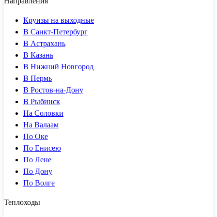
Направления
Круизы на выходные
В Санкт-Петербург
В Астрахань
В Казань
В Нижний Новгород
В Пермь
В Ростов-на-Дону
В Рыбинск
На Соловки
На Валаам
По Оке
По Енисею
По Лене
По Дону
По Волге
Теплоходы