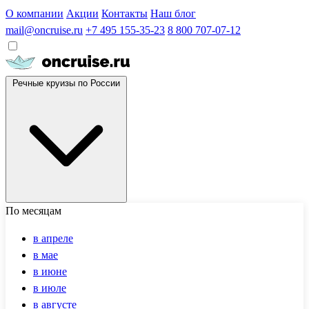
О компании
Акции
Контакты
Наш блог
mail@oncruise.ru
+7 495 155-35-23
8 800 707-07-12
Речные круизы по России
По месяцам
в апреле
в мае
в июне
в июле
в августе