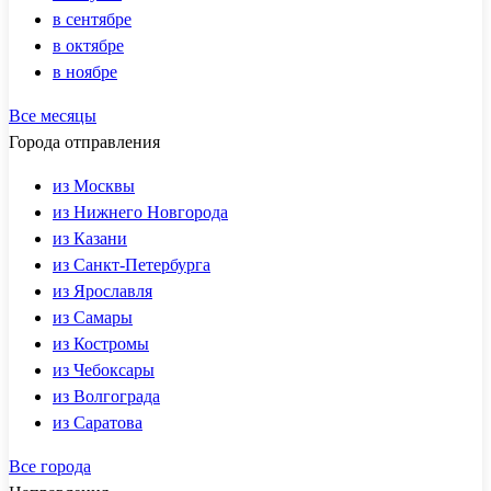
в сентябре
в октябре
в ноябре
Все месяцы
Города отправления
из Москвы
из Нижнего Новгорода
из Казани
из Санкт-Петербурга
из Ярославля
из Самары
из Костромы
из Чебоксары
из Волгограда
из Саратова
Все города