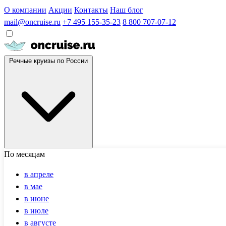
О компании
Акции
Контакты
Наш блог
mail@oncruise.ru
+7 495 155-35-23
8 800 707-07-12
Речные круизы по России
По месяцам
в апреле
в мае
в июне
в июле
в августе