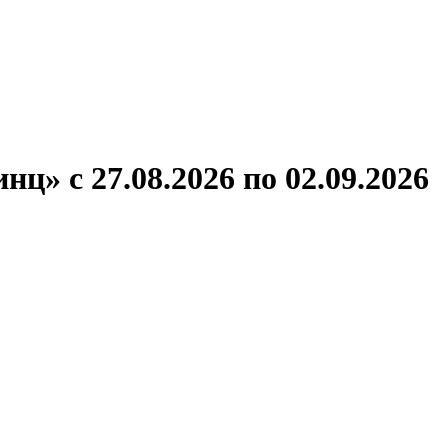
ронов
А.С.Попов
Виссарион Белинский
Все теплоходы
ц» с 27.08.2026 по 02.09.2026