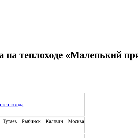
Александр Свешников
Иван Кулибин
Кронштадт
Алдан
Павел Ми
 на теплоходе «Маленький прин
а теплохода
– Тутаев – Рыбинск – Калязин – Москва