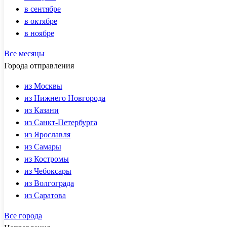
в сентябре
в октябре
в ноябре
Все месяцы
Города отправления
из Москвы
из Нижнего Новгорода
из Казани
из Санкт-Петербурга
из Ярославля
из Самары
из Костромы
из Чебоксары
из Волгограда
из Саратова
Все города