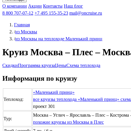
Афанасий Никитин
О компании
Акции
Октябрьская революция
Контакты
Наш блог
Константин Федин
8 800 707-07-12
+7 495 155-35-23
mail@oncruise.ru
Главная
/
из Москвы
/
из Москвы на теплоходе Маленький принц
Круиз Москва – Плес – Москва
Скидки
Программа круиза
Цены
Схема теплохода
Информация по круизу
«Маленький принц»
Теплоход:
все круизы теплохода «Маленький принц»
схем
проект 301
Москва – Углич – Ярославль – Плес – Кострома 
Тур:
похожие круизы из Москвы в Плес
Дней / ночей:
7 дн. / 6 н.