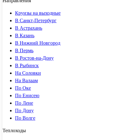
Направления
Круизы на выходные
В Санкт-Петербург
В Астрахань
В Казань
В Нижний Новгород
В Пермь
В Ростов-на-Дону
В Рыбинск
На Соловки
На Валаам
По Оке
По Енисею
По Лене
По Дону
По Волге
Теплоходы