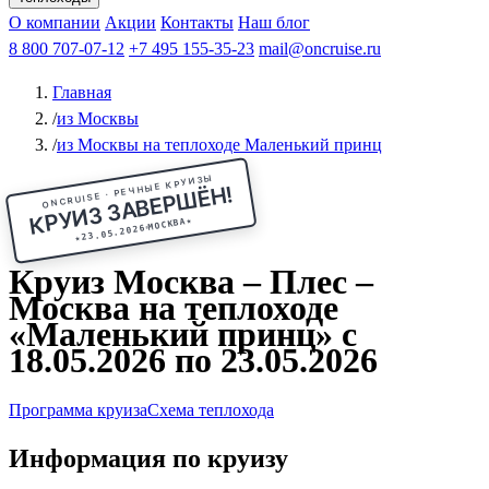
Чебоксары
Казань
Афанасий Никитин
О компании
В Нижний Новгород
из Волгограда
Акции
Октябрьская революция
Контакты
из Саратова
В Пермь
Наш блог
В Ростов-на-Дону
Все города
Константин
В
Рыбинск
Федин
8 800 707-07-12
Александр Свешников
На Соловки
+7 495 155-35-23
На Валаам
Иван
По Оке
mail@oncruise.ru
По Енисею
По Лене
По
Дону
Кулибин
По Волге
Кронштадт
Алдан
Павел
Главная
Миронов
А.С.Попов
Виссарион Белинский
Все теплоходы
/
из Москвы
/
из Москвы на теплоходе Маленький принц
ONCRUISE · РЕЧНЫЕ КРУИЗЫ
КРУИЗ ЗАВЕРШЁН!
★
МОСКВА
23.05.2026
★
Круиз Москва – Плес –
Москва на теплоходе
«Маленький принц» с
18.05.2026 по 23.05.2026
Программа круиза
Схема теплохода
Информация по круизу