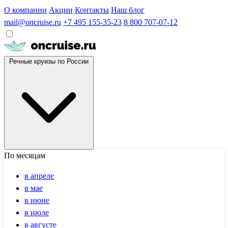
О компании
Акции
Контакты
Наш блог
mail@oncruise.ru
+7 495 155-35-23
8 800 707-07-12
Речные круизы по России
По месяцам
в апреле
в мае
в июне
в июле
в августе