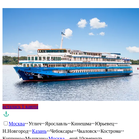
осталась 1 каюта
Москва
Углич
Ярославль
Кинешма
Юрьевец
Н.Новгород
Казань
Чебоксары
Чкаловск
Кострома
Коприно
Мышкин
Москва
…ещё 10
свернуть