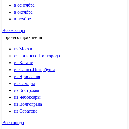
в сентябре
в октябре
в ноябре
Все месяцы
Города отправления
из Москвы
из Нижнего Новгорода
из Казани
из Санкт-Петербурга
из Ярославля
из Самары
из Костромы
из Чебоксары
из Волгограда
из Саратова
Все города