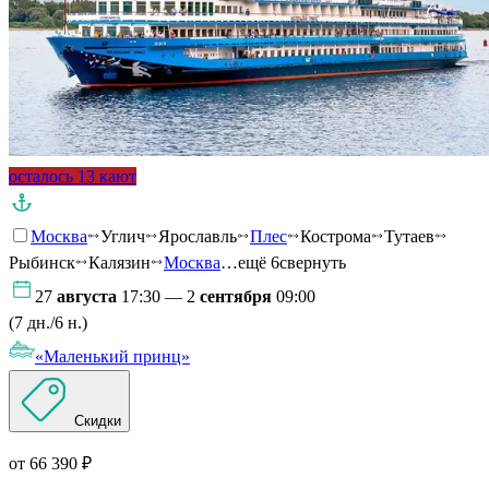
осталось 13 кают
Москва
Углич
Ярославль
Плес
Кострома
Тутаев
Рыбинск
Калязин
Москва
…ещё 6
свернуть
27
августа
17:30 — 2
сентября
09:00
(7 дн./6 н.)
«Маленький принц»
Скидки
от 66 390 ₽