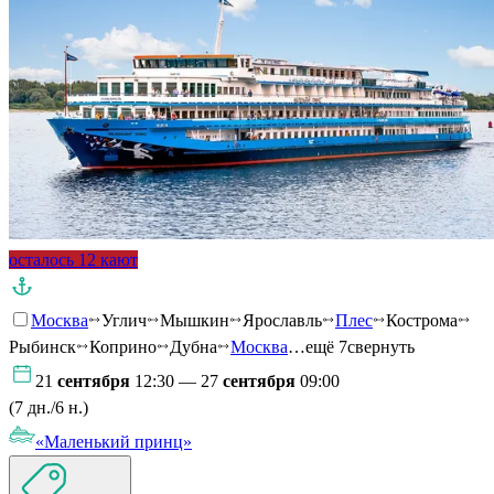
осталось 12 кают
Москва
Углич
Мышкин
Ярославль
Плес
Кострома
Рыбинск
Коприно
Дубна
Москва
…ещё 7
свернуть
21
сентября
12:30 — 27
сентября
09:00
(7 дн./6 н.)
«Маленький принц»