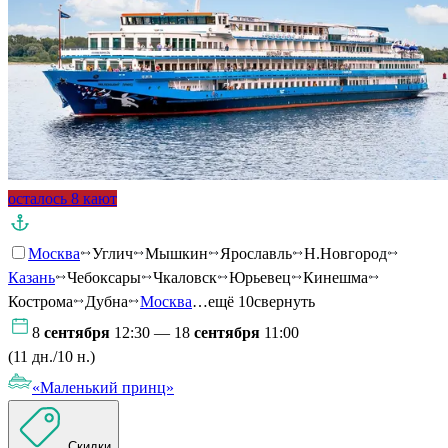
осталось 8 кают
Москва
Углич
Мышкин
Ярославль
Н.Новгород
Казань
Чебоксары
Чкаловск
Юрьевец
Кинешма
Кострома
Дубна
Москва
…ещё 10
свернуть
8
сентября
12:30 — 18
сентября
11:00
(11 дн./10 н.)
«Маленький принц»
Скидки