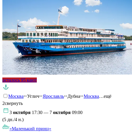
осталось 95 кают
Москва
Углич
Ярославль
Дубна
Москва
…ещё
2
свернуть
3
октября
17:30 — 7
октября
09:00
(5 дн./4 н.)
«Маленький принц»