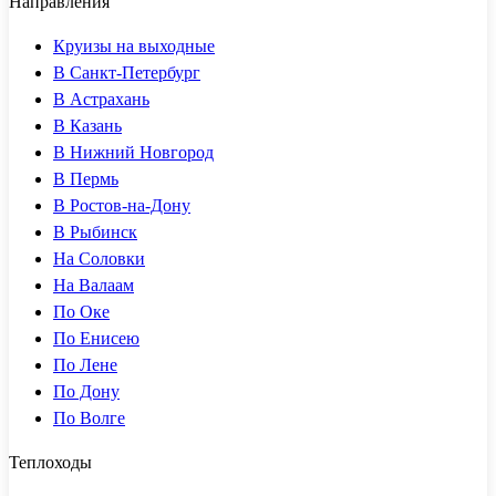
Направления
Круизы на выходные
В Санкт-Петербург
В Астрахань
В Казань
В Нижний Новгород
В Пермь
В Ростов-на-Дону
В Рыбинск
На Соловки
На Валаам
По Оке
По Енисею
По Лене
По Дону
По Волге
Теплоходы