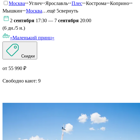
Москва
Углич
Ярославль
Плес
Кострома
Коприно
Мышкин
Москва
…ещё 5
свернуть
2
сентября
17:30 — 7
сентября
20:00
(6 дн./5 н.)
«Маленький принц»
Скидки
от 55 990 ₽
Свободно кают:
9
Подробнее о круизе