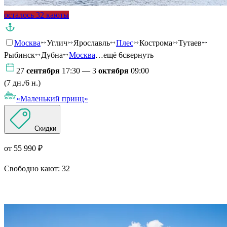
осталось 32 каюты
Москва
Углич
Ярославль
Плес
Кострома
Тутаев
Рыбинск
Дубна
Москва
…ещё 6
свернуть
27
сентября
17:30 — 3
октября
09:00
(7 дн./6 н.)
«Маленький принц»
Скидки
от 55 990 ₽
Свободно кают:
32
Подробнее о круизе