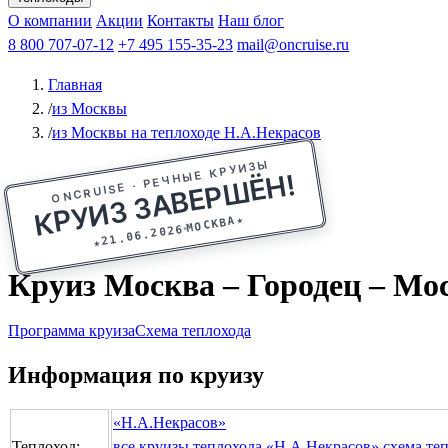
Афанасий Никитин
О компании
Акции
Октябрьская революция
Контакты
Наш блог
Константин Федин
8 800 707-07-12
+7 495 155-35-23
mail@oncruise.ru
Главная
/
из Москвы
/
из Москвы на теплоходе Н.А.Некрасов
ONCRUISE · РЕЧНЫЕ КРУИЗЫ
КРУИЗ ЗАВЕРШЁН!
★
МОСКВА
21.06.2026
★
Круиз Москва – Городец – Моск
Программа круиза
Схема теплохода
Информация по круизу
«Н.А.Некрасов»
Теплоход:
все круизы теплохода «Н.А.Некрасов»
схема те