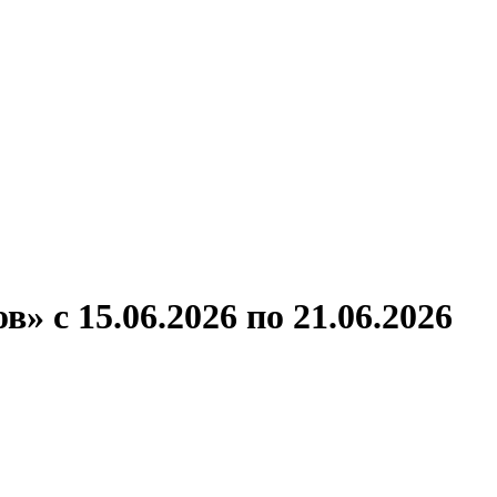
ронов
А.С.Попов
Виссарион Белинский
Все теплоходы
» с 15.06.2026 по 21.06.2026