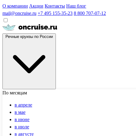
О компании
Акции
Контакты
Наш блог
mail@oncruise.ru
+7 495 155-35-23
8 800 707-07-12
Речные круизы по России
По месяцам
в апреле
в мае
в июне
в июле
в августе