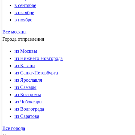
в сентябре
в октябре
в ноябре
Все месяцы
Города отправления
из Москвы
из Нижнего Новгорода
из Казани
из Санкт-Петербурга
из Ярославля
из Самары
из Костромы
из Чебоксары
из Волгограда
из Саратова
Все города