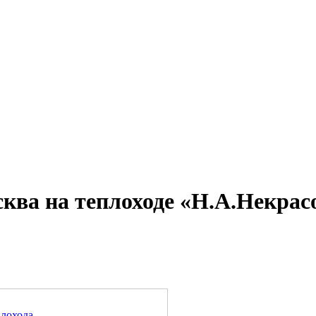
Александр Свешников
Иван Кулибин
Кронштадт
Алдан
Павел Ми
ва на теплоходе «Н.А.Некрасов
плохода