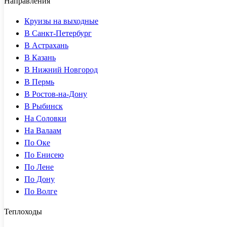
Направления
Круизы на выходные
В Санкт-Петербург
В Астрахань
В Казань
В Нижний Новгород
В Пермь
В Ростов-на-Дону
В Рыбинск
На Соловки
На Валаам
По Оке
По Енисею
По Лене
По Дону
По Волге
Теплоходы