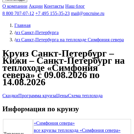
Чебоксары
Казань
Афанасий Никитин
О компании
В Нижний Новгород
из Волгограда
Акции
Октябрьская революция
Контакты
из Саратова
В Пермь
Наш блог
В Ростов-на-Дону
Все города
Константин
В
Рыбинск
Федин
8 800 707-07-12
Александр Свешников
На Соловки
+7 495 155-35-23
На Валаам
Иван
По Оке
mail@oncruise.ru
По Енисею
По Лене
По
Дону
Кулибин
По Волге
Кронштадт
Алдан
Павел
Главная
Миронов
А.С.Попов
Виссарион Белинский
Все теплоходы
/
из Санкт-Петербурга
/
из Санкт-Петербурга на теплоходе Симфония севера
Круиз Санкт-Петербург –
Кижи – Санкт-Петербург на
теплоходе «Симфония
севера» с 09.08.2026 по
14.08.2026
Скидки
Программа круиза
Цены
Схема теплохода
Информация по круизу
«Симфония севера»
все круизы теплохода «Симфония севера»
Теплоход: