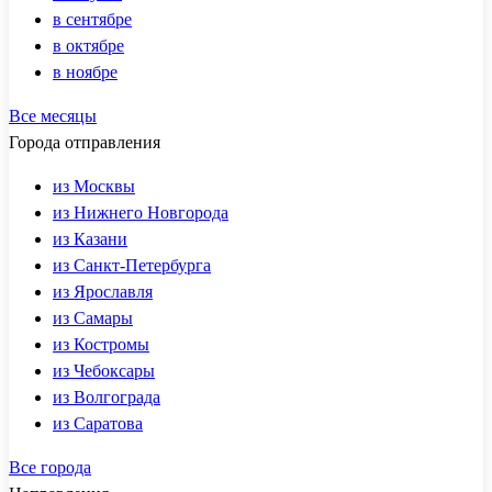
в сентябре
в октябре
в ноябре
Все месяцы
Города отправления
из Москвы
из Нижнего Новгорода
из Казани
из Санкт-Петербурга
из Ярославля
из Самары
из Костромы
из Чебоксары
из Волгограда
из Саратова
Все города