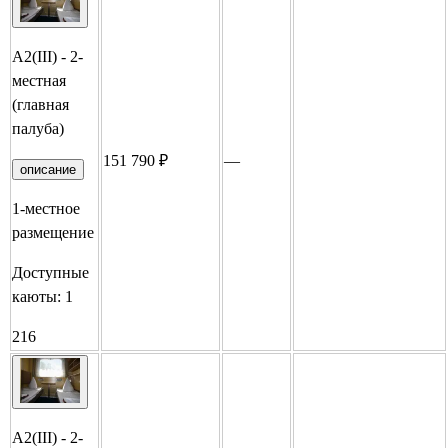
А2(III) - 2-
местная
(главная
палуба)
151 790 ₽
—
Забронировать
описание
1-местное
размещение
Доступные
каюты:
1
216
А2(III) - 2-