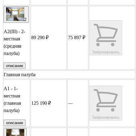
2
А2(III) - 2-
89 290 ₽
75 897 ₽
местная
(средняя
Забронировать
палуба)
описание
Главная палуба
А1 - 1-
местная
(главная
125 190 ₽
—
палуба)
Забронировать
описание