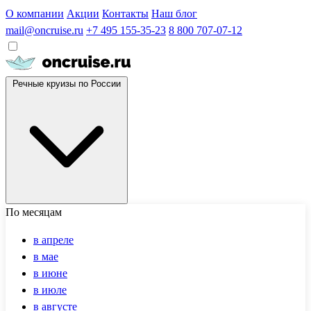
О компании
Акции
Контакты
Наш блог
mail@oncruise.ru
+7 495 155-35-23
8 800 707-07-12
Речные круизы по России
По месяцам
в апреле
в мае
в июне
в июле
в августе