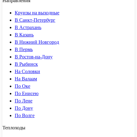
Направления
Круизы на выходные
В Санкт-Петербург
В Астрахань
В Казань
В Нижний Новгород
В Пермь
В Ростов-на-Дону
В Рыбинск
На Соловки
На Валаам
По Оке
По Енисею
По Лене
По Дону
По Волге
Теплоходы