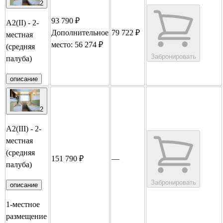
2
93 790 ₽
А2(II) - 2-
Дополнительное
79 722 ₽
местная
место: 56 274 ₽
(средняя
Забронировать
палуба)
описание
2
А2(III) - 2-
местная
(средняя
151 790 ₽
—
палуба)
Забронировать
описание
1-местное
размещение