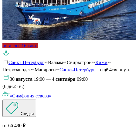
осталось 16 кают
Санкт-Петербург
Валаам
Свирьстрой
Кижи
Петрозаводск
Мандроги
Санкт-Петербург
…ещё 4
свернуть
30
августа
19:00 — 4
сентября
09:00
(6 дн./5 н.)
«Симфония севера»
Скидки
от 66 490 ₽