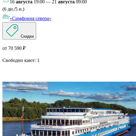
16
августа
19:00 — 21
августа
09:00
(6 дн./5 н.)
«Симфония севера»
Скидки
от 70 590 ₽
Свободно кают:
1
Подробнее о круизе