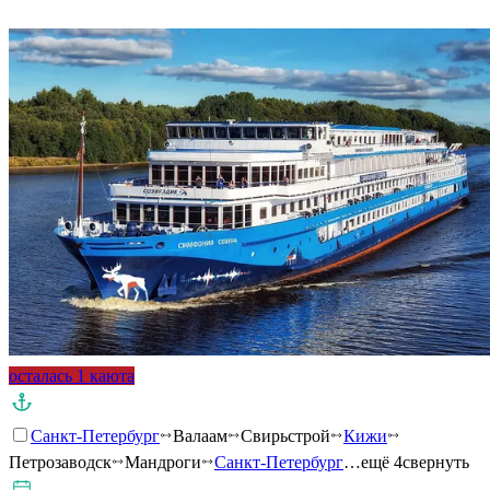
осталась 1 каюта
Санкт-Петербург
Валаам
Свирьстрой
Кижи
Петрозаводск
Мандроги
Санкт-Петербург
…ещё 4
свернуть