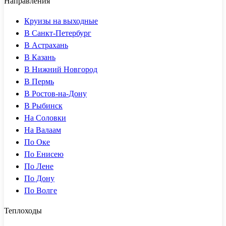
Направления
Круизы на выходные
В Санкт-Петербург
В Астрахань
В Казань
В Нижний Новгород
В Пермь
В Ростов-на-Дону
В Рыбинск
На Соловки
На Валаам
По Оке
По Енисею
По Лене
По Дону
По Волге
Теплоходы