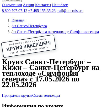
Чебоксары
Казань
Афанасий Никитин
О компании
В Нижний Новгород
из Волгограда
Акции
Октябрьская революция
Контакты
из Саратова
В Пермь
Наш блог
В Ростов-на-Дону
Все города
Константин
В
Рыбинск
Федин
8 800 707-07-12
Александр Свешников
На Соловки
+7 495 155-35-23
На Валаам
Иван
По Оке
mail@oncruise.ru
По Енисею
По Лене
По
Дону
Кулибин
По Волге
Кронштадт
Алдан
Павел
Главная
Миронов
А.С.Попов
Виссарион Белинский
Все теплоходы
/
из Санкт-Петербурга
/
из Санкт-Петербурга на теплоходе Симфония севера
ONCRUISE · РЕЧНЫЕ КРУИЗЫ
КРУИЗ ЗАВЕРШЁН!
★
САНКТ-ПЕТЕРБУРГ
22.05.2026
★
Круиз Санкт-Петербург –
Кижи – Санкт-Петербург на
теплоходе «Симфония
севера» с 17.05.2026 по
22.05.2026
Программа круиза
Схема теплохода
Информация по круизу