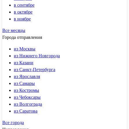
в сентябре
в октябре
в ноябре
Все месяцы
Города отправления
из Москвы
из Нижнего Новгорода
из Казани
из Санкт-Петербурга
из Ярославля
из Самары
из Костромы
из Чебоксары
из Волгограда
из Саратова
Все города