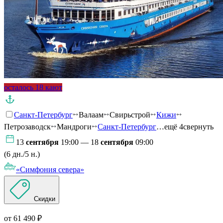
осталось 18 кают
Санкт-Петербург
Валаам
Свирьстрой
Кижи
Петрозаводск
Мандроги
Санкт-Петербург
…ещё 4
свернуть
13
сентября
19:00 — 18
сентября
09:00
(6 дн./5 н.)
«Симфония севера»
Скидки
от 61 490 ₽