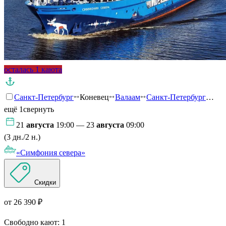
осталась 1 каюта
Санкт-Петербург
Коневец
Валаам
Санкт-Петербург
…
ещё 1
свернуть
21
августа
19:00 — 23
августа
09:00
(3 дн./2 н.)
«Симфония севера»
Скидки
от 26 390 ₽
Свободно кают:
1