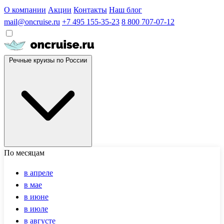
О компании
Акции
Контакты
Наш блог
mail@oncruise.ru
+7 495 155-35-23
8 800 707-07-12
Речные круизы по России
По месяцам
в апреле
в мае
в июне
в июле
в августе