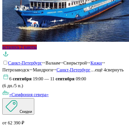
осталось 2 каюты
Санкт-Петербург
Валаам
Свирьстрой
Кижи
Петрозаводск
Мандроги
Санкт-Петербург
…ещё 4
свернуть
6
сентября
19:00 — 11
сентября
09:00
(6 дн./5 н.)
«Симфония севера»
Скидки
от 62 390 ₽