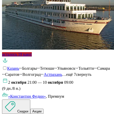
осталось 19 кают
Казань
Болгары
Тетюши
Ульяновск
Тольятти
Самара
Саратов
Волгоград
Астрахань
…ещё 7
свернуть
2
октября
21:00 — 10
октября
09:00
(9 дн./8 н.)
«Константин Федин»
, Премиум
Скидки
Акции