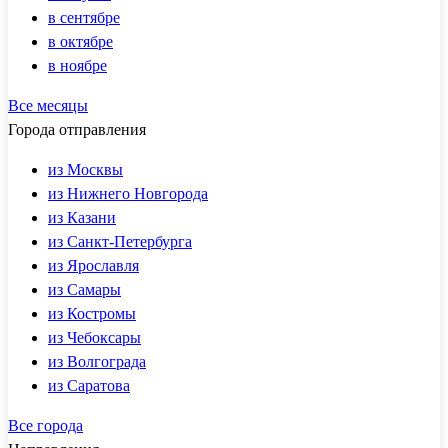
в сентябре
в октябре
в ноябре
Все месяцы
Города отправления
из Москвы
из Нижнего Новгорода
из Казани
из Санкт-Петербурга
из Ярославля
из Самары
из Костромы
из Чебоксары
из Волгограда
из Саратова
Все города