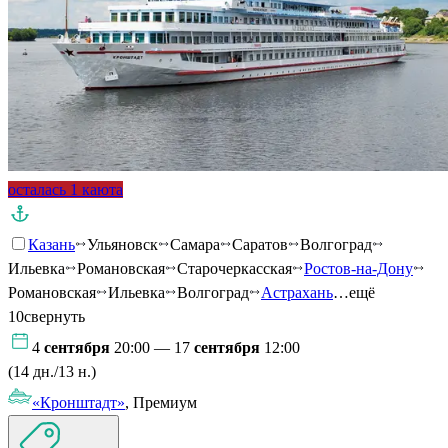
осталась 1 каюта
Казань
Ульяновск
Самара
Саратов
Волгоград
Ильевка
Романовская
Старочеркасская
Ростов-на-Дону
Романовская
Ильевка
Волгоград
Астрахань
…ещё
10
свернуть
4
сентября
20:00 — 17
сентября
12:00
(14 дн./13 н.)
«Кронштадт»
, Премиум