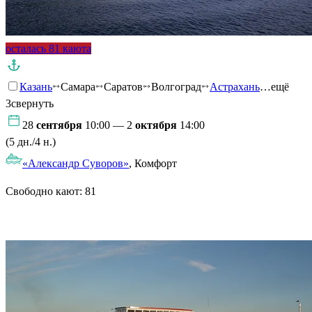
осталась 81 каюта
Казань
Самара
Саратов
Волгоград
Астрахань
…ещё
3
свернуть
28
сентября
10:00 — 2
октября
14:00
(5 дн./4 н.)
«Александр Суворов»
, Комфорт
Свободно кают:
81
Подробнее о круизе