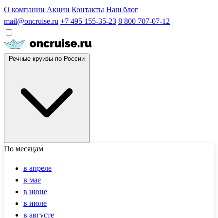
О компании
Акции
Контакты
Наш блог
mail@oncruise.ru
+7 495 155-35-23
8 800 707-07-12
Речные круизы по России
По месяцам
в апреле
в мае
в июне
в июле
в августе