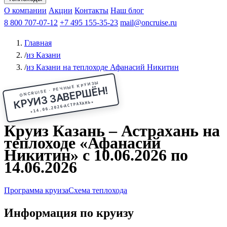
Чебоксары
Казань
Афанасий Никитин
О компании
В Нижний Новгород
из Волгограда
Акции
Октябрьская революция
Контакты
из Саратова
В Пермь
Наш блог
В Ростов-на-Дону
Все города
Константин
В
Рыбинск
Федин
8 800 707-07-12
Александр Свешников
На Соловки
+7 495 155-35-23
На Валаам
Иван
По Оке
mail@oncruise.ru
По Енисею
По Лене
По
Дону
Кулибин
По Волге
Кронштадт
Алдан
Павел
Главная
Миронов
А.С.Попов
Виссарион Белинский
Все теплоходы
/
из Казани
/
из Казани на теплоходе Афанасий Никитин
ONCRUISE · РЕЧНЫЕ КРУИЗЫ
КРУИЗ ЗАВЕРШЁН!
★
АСТРАХАНЬ
14.06.2026
★
Круиз Казань – Астрахань на
теплоходе «Афанасий
Никитин» с 10.06.2026 по
14.06.2026
Программа круиза
Схема теплохода
Информация по круизу