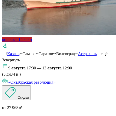
осталось 15 кают
Казань
Самара
Саратов
Волгоград
Астрахань
…ещё
3
свернуть
9
августа
17:30 — 13
августа
12:00
(5 дн./4 н.)
«Октябрьская революция»
Скидки
от 27 968 ₽