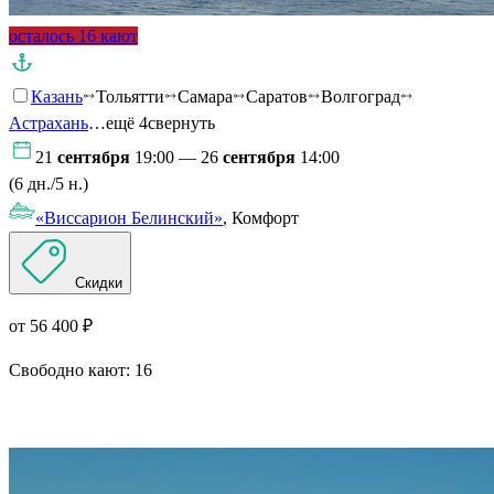
осталось 16 кают
Казань
Тольятти
Самара
Саратов
Волгоград
Астрахань
…ещё 4
свернуть
21
сентября
19:00 — 26
сентября
14:00
(6 дн./5 н.)
«Виссарион Белинский»
, Комфорт
Скидки
от 56 400 ₽
Свободно кают:
16
Подробнее о круизе