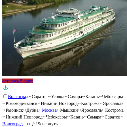
осталось 5 кают
Волгоград
Саратов
Усовка
Самара
Казань
Чебоксары
Козьмодемьянск
Нижний Новгород
Кострома
Ярославль
Рыбинск
Дубна
Москва
Мышкин
Ярославль
Кострома
Нижний Новгород
Чебоксары
Казань
Самара
Саратов
Волгоград
…ещё 19
свернуть