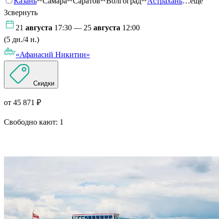
Казань
Самара
Саратов
Волгоград
Астрахань
…ещё
3
свернуть
21
августа
17:30 — 25
августа
12:00
(5 дн./4 н.)
«Афанасий Никитин»
Скидки
от 45 871 ₽
Свободно кают:
1
Подробнее о круизе