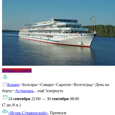
осталась 1 каюта
Казань
Болгары
Самара
Саратов
Волгоград
День на
борту
Астрахань
…ещё 5
свернуть
24
сентября
22:00 — 30
сентября
08:00
(7 дн./6 н.)
«Игорь Стравинский»
, Премиум