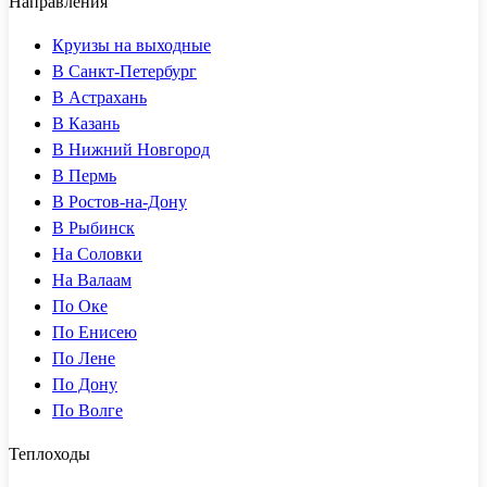
Направления
Круизы на выходные
В Санкт-Петербург
В Астрахань
В Казань
В Нижний Новгород
В Пермь
В Ростов-на-Дону
В Рыбинск
На Соловки
На Валаам
По Оке
По Енисею
По Лене
По Дону
По Волге
Теплоходы