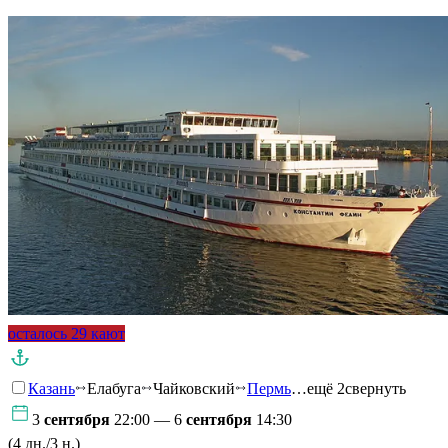
осталось 29 кают
Казань
Елабуга
Чайковский
Пермь
…ещё 2
свернуть
3
сентября
22:00 — 6
сентября
14:30
(4 дн./3 н.)