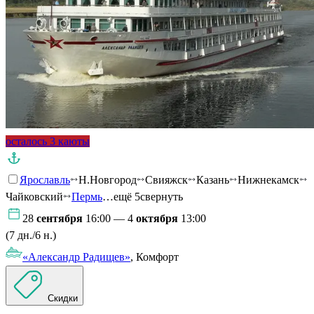
осталось 3 каюты
Ярославль
Н.Новгород
Свияжск
Казань
Нижнекамск
Чайковский
Пермь
…ещё 5
свернуть
28
сентября
16:00 — 4
октября
13:00
(7 дн./6 н.)
«Александр Радищев»
, Комфорт
Скидки