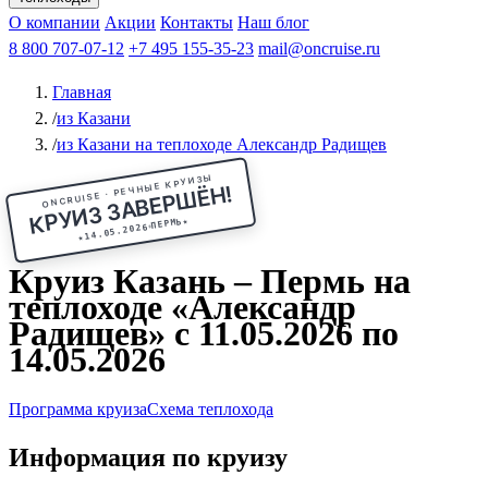
Чебоксары
Казань
Афанасий Никитин
О компании
В Нижний Новгород
из Волгограда
Акции
Октябрьская революция
Контакты
из Саратова
В Пермь
Наш блог
В Ростов-на-Дону
Все города
Константин
В
Рыбинск
Федин
8 800 707-07-12
Александр Свешников
На Соловки
+7 495 155-35-23
На Валаам
Иван
По Оке
mail@oncruise.ru
По Енисею
По Лене
По
Дону
Кулибин
По Волге
Кронштадт
Алдан
Павел
Главная
Миронов
А.С.Попов
Виссарион Белинский
Все теплоходы
/
из Казани
/
из Казани на теплоходе Александр Радищев
ONCRUISE · РЕЧНЫЕ КРУИЗЫ
КРУИЗ ЗАВЕРШЁН!
★
ПЕРМЬ
14.05.2026
★
Круиз Казань – Пермь на
теплоходе «Александр
Радищев» с 11.05.2026 по
14.05.2026
Программа круиза
Схема теплохода
Информация по круизу