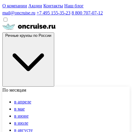
О компании
Акции
Контакты
Наш блог
mail@oncruise.ru
+7 495 155-35-23
8 800 707-07-12
Речные круизы по России
По месяцам
в апреле
в мае
в июне
в июле
в августе