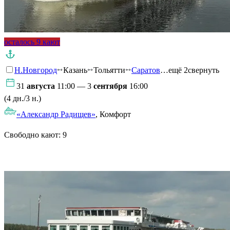
осталось 9 кают
Н.Новгород
Казань
Тольятти
Саратов
…ещё 2
свернуть
31
августа
11:00 — 3
сентября
16:00
(4 дн./3 н.)
«Александр Радищев»
, Комфорт
Свободно кают:
9
Подробнее о круизе