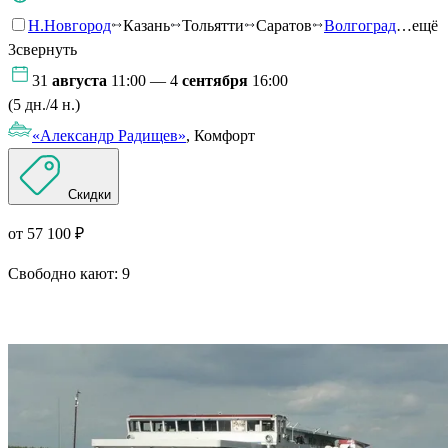
Н.Новгород
Казань
Тольятти
Саратов
Волгоград
…ещё
3
свернуть
31
августа
11:00 — 4
сентября
16:00
(5 дн./4 н.)
«Александр Радищев»
, Комфорт
Скидки
от 57 100 ₽
Свободно кают:
9
Подробнее о круизе