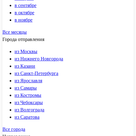
в сентябре
в октябре
в ноябре
Все месяцы
Города отправления
из Москвы
из Нижнего Новгорода
из Казани
из Санкт-Петербурга
из Ярославля
из Самары
из Костромы
из Чебоксары
из Волгограда
из Саратова
Все города