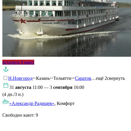
осталось 9 кают
Н.Новгород
Казань
Тольятти
Саратов
…ещё 2
свернуть
31
августа
11:00 — 3
сентября
16:00
(4 дн./3 н.)
«Александр Радищев»
, Комфорт
Свободно кают:
9
Подробнее о круизе