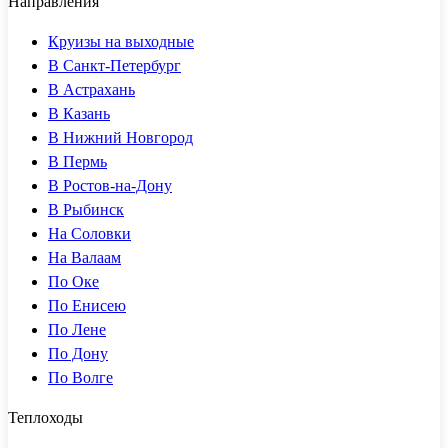
Направления
Круизы на выходные
В Санкт-Петербург
В Астрахань
В Казань
В Нижний Новгород
В Пермь
В Ростов-на-Дону
В Рыбинск
На Соловки
На Валаам
По Оке
По Енисею
По Лене
По Дону
По Волге
Теплоходы