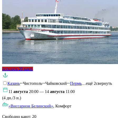
осталось 20 кают
Казань
Чистополь
Чайковский
Пермь
…ещё 2
свернуть
11
августа
20:00 — 14
августа
11:00
(4 дн./3 н.)
«Виссарион Белинский»
, Комфорт
Свободно кают:
20