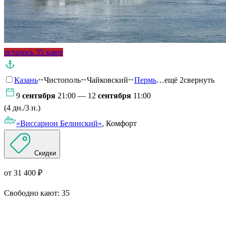
осталось 35 кают
Казань
Чистополь
Чайковский
Пермь
…ещё 2
свернуть
9
сентября
21:00 — 12
сентября
11:00
(4 дн./3 н.)
«Виссарион Белинский»
, Комфорт
Скидки
от 31 400 ₽
Свободно кают:
35
Подробнее о круизе