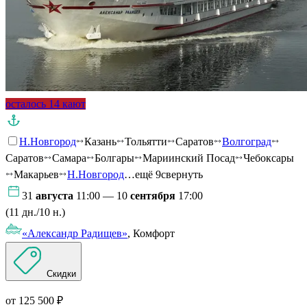
осталось 14 кают
Н.Новгород
Казань
Тольятти
Саратов
Волгоград
Саратов
Самара
Болгары
Мариинский Посад
Чебоксары
Макарьев
Н.Новгород
…ещё 9
свернуть
31
августа
11:00 — 10
сентября
17:00
(11 дн./10 н.)
«Александр Радищев»
, Комфорт
Скидки
от 125 500 ₽