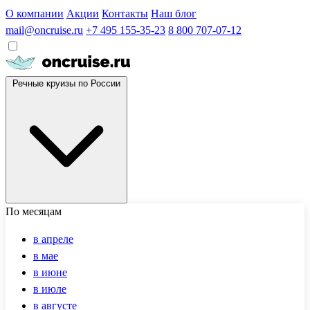
О компании
Акции
Контакты
Наш блог
mail@oncruise.ru
+7 495 155-35-23
8 800 707-07-12
Речные круизы по России
По месяцам
в апреле
в мае
в июне
в июле
в августе