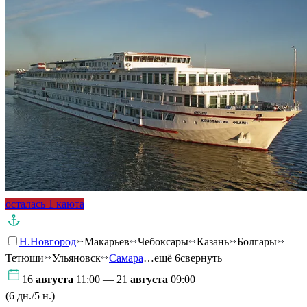
осталась 1 каюта
Н.Новгород
Макарьев
Чебоксары
Казань
Болгары
Тетюши
Ульяновск
Самара
…ещё 6
свернуть
16
августа
11:00 — 21
августа
09:00
(6 дн./5 н.)