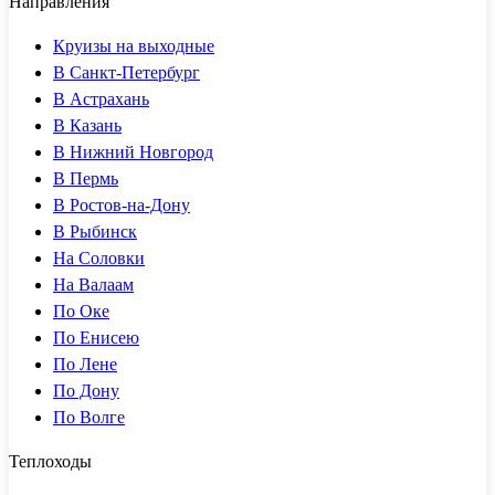
Направления
Круизы на выходные
В Санкт-Петербург
В Астрахань
В Казань
В Нижний Новгород
В Пермь
В Ростов-на-Дону
В Рыбинск
На Соловки
На Валаам
По Оке
По Енисею
По Лене
По Дону
По Волге
Теплоходы