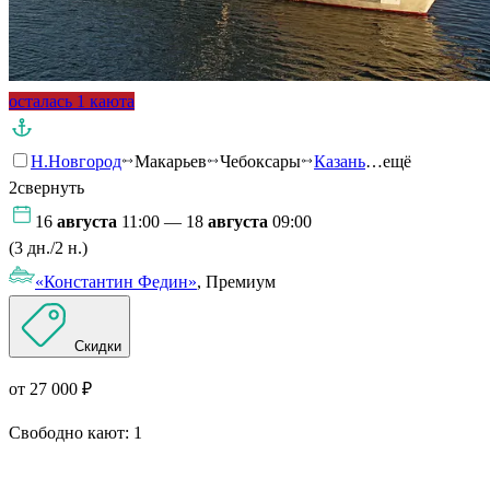
осталась 1 каюта
Н.Новгород
Макарьев
Чебоксары
Казань
…ещё
2
свернуть
16
августа
11:00 — 18
августа
09:00
(3 дн./2 н.)
«Константин Федин»
, Премиум
Скидки
от 27 000 ₽
Свободно кают:
1
Подробнее о круизе