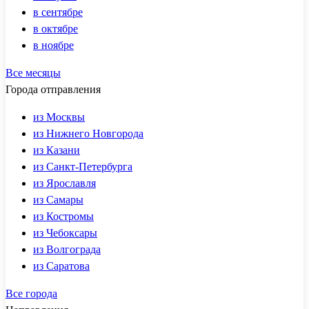
в сентябре
в октябре
в ноябре
Все месяцы
Города отправления
из Москвы
из Нижнего Новгорода
из Казани
из Санкт-Петербурга
из Ярославля
из Самары
из Костромы
из Чебоксары
из Волгограда
из Саратова
Все города