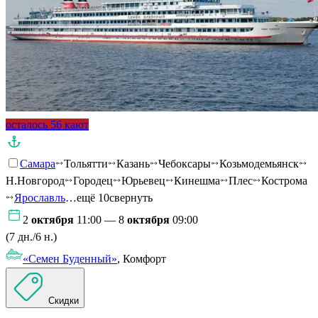
осталось 56 кают
Самара
Тольятти
Казань
Чебоксары
Козьмодемьянск
Н.Новгород
Городец
Юрьевец
Кинешма
Плес
Кострома
Ярославль
…ещё 10
свернуть
2
октября
11:00 — 8
октября
09:00
(7 дн./6 н.)
«Семен Буденный»
, Комфорт
Скидки