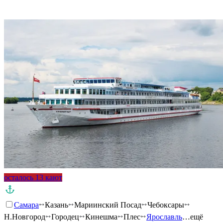
Подробнее о круизе
осталось 13 кают
Самара
Казань
Мариинский Посад
Чебоксары
Н.Новгород
Городец
Кинешма
Плес
Ярославль
…ещё