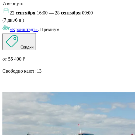
7
свернуть
22
сентября
16:00 — 28
сентября
09:00
(7 дн./6 н.)
«Кронштадт»
, Премиум
Скидки
от 55 400 ₽
Свободно кают:
13
Подробнее о круизе