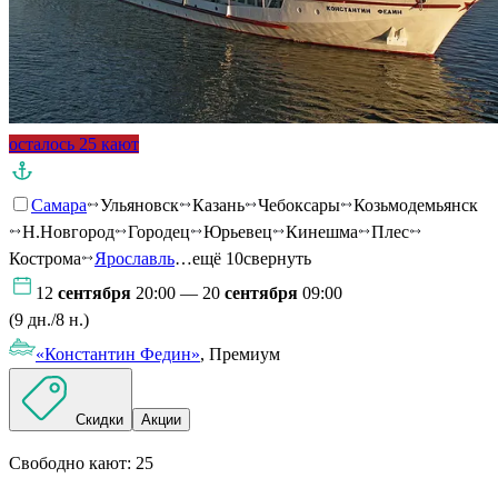
осталось 25 кают
Самара
Ульяновск
Казань
Чебоксары
Козьмодемьянск
Н.Новгород
Городец
Юрьевец
Кинешма
Плес
Кострома
Ярославль
…ещё 10
свернуть
12
сентября
20:00 — 20
сентября
09:00
(9 дн./8 н.)
«Константин Федин»
, Премиум
Скидки
Акции
Свободно кают:
25