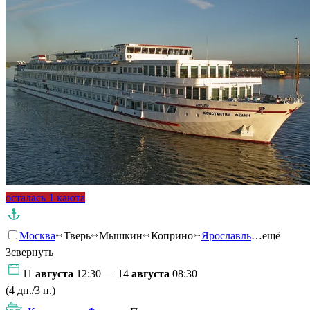
осталась 1 каюта
Москва
Тверь
Мышкин
Коприно
Ярославль
…ещё
3
свернуть
11
августа
12:30 — 14
августа
08:30
(4 дн./3 н.)