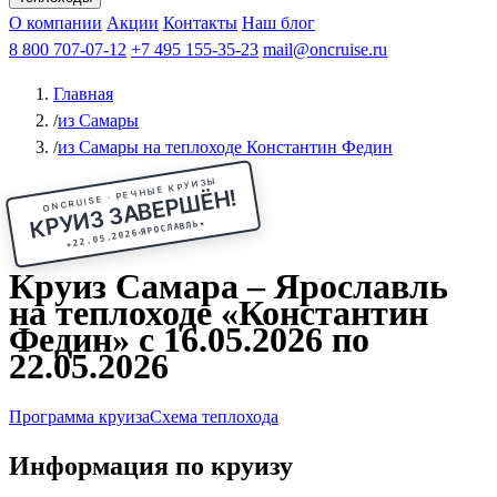
Чебоксары
Казань
Афанасий Никитин
О компании
В Нижний Новгород
из Волгограда
Акции
Октябрьская революция
Контакты
из Саратова
В Пермь
Наш блог
В Ростов-на-Дону
Все города
Константин
В
Рыбинск
Федин
8 800 707-07-12
Александр Свешников
На Соловки
+7 495 155-35-23
На Валаам
Иван
По Оке
mail@oncruise.ru
По Енисею
По Лене
По
Дону
Кулибин
По Волге
Кронштадт
Алдан
Павел
Главная
Миронов
А.С.Попов
Виссарион Белинский
Все теплоходы
/
из Самары
/
из Самары на теплоходе Константин Федин
ONCRUISE · РЕЧНЫЕ КРУИЗЫ
КРУИЗ ЗАВЕРШЁН!
★
ЯРОСЛАВЛЬ
22.05.2026
★
Круиз Самара – Ярославль
на теплоходе «Константин
Федин» с 16.05.2026 по
22.05.2026
Программа круиза
Схема теплохода
Информация по круизу