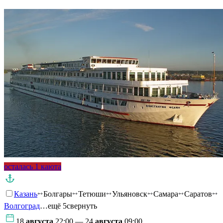
осталась 1 каюта
Казань
Болгары
Тетюши
Ульяновск
Самара
Саратов
Волгоград
…ещё 5
свернуть
18
августа
22:00 — 24
августа
09:00