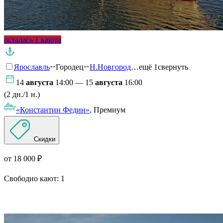
осталась 1 каюта
Ярославль
Городец
Н.Новгород
…ещё 1
свернуть
14
августа
14:00 — 15
августа
16:00
(2 дн./1 н.)
«Константин Федин»
, Премиум
Скидки
от 18 000 ₽
Свободно кают:
1
Подробнее о круизе