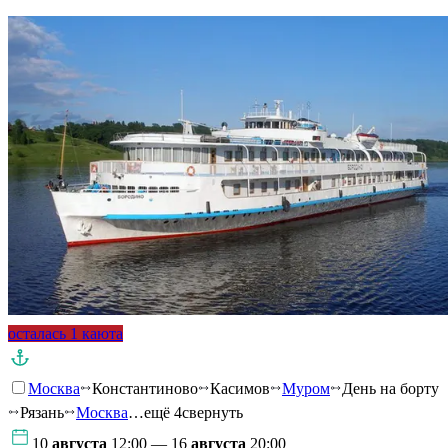
осталась 1 каюта
Москва
Константиново
Касимов
Муром
День на борту
Рязань
Москва
…ещё 4
свернуть
10
августа
12:00 — 16
августа
20:00