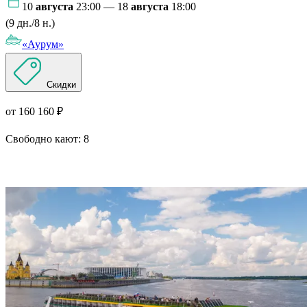
10
августа
23:00 — 18
августа
18:00
(9 дн./8 н.)
«Аурум»
Скидки
от 160 160 ₽
Свободно кают:
8
Подробнее о круизе