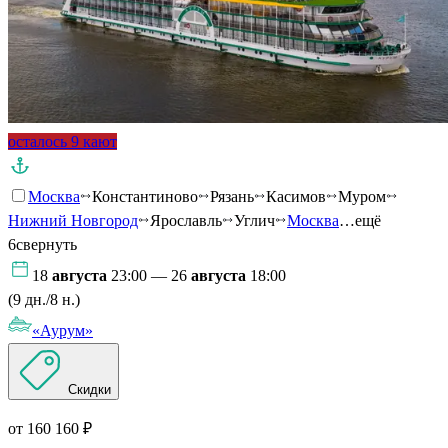
осталось 9 кают
Москва
Константиново
Рязань
Касимов
Муром
Нижний Новгород
Ярославль
Углич
Москва
…ещё
6
свернуть
18
августа
23:00 — 26
августа
18:00
(9 дн./8 н.)
«Аурум»
Скидки
от 160 160 ₽