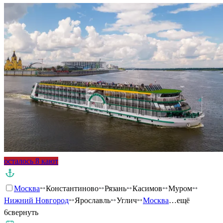
осталось 8 кают
Москва
Константиново
Рязань
Касимов
Муром
Нижний Новгород
Ярославль
Углич
Москва
…ещё
6
свернуть