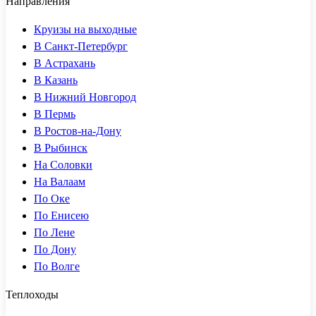
Направления
Круизы на выходные
В Санкт-Петербург
В Астрахань
В Казань
В Нижний Новгород
В Пермь
В Ростов-на-Дону
В Рыбинск
На Соловки
На Валаам
По Оке
По Енисею
По Лене
По Дону
По Волге
Теплоходы