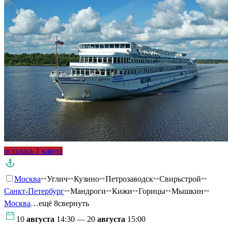
осталась 1 каюта
Москва
Углич
Кузино
Петрозаводск
Свирьстрой
Санкт-Петербург
Мандроги
Кижи
Горицы
Мышкин
Москва
…ещё 8
свернуть
10
августа
14:30 — 20
августа
15:00