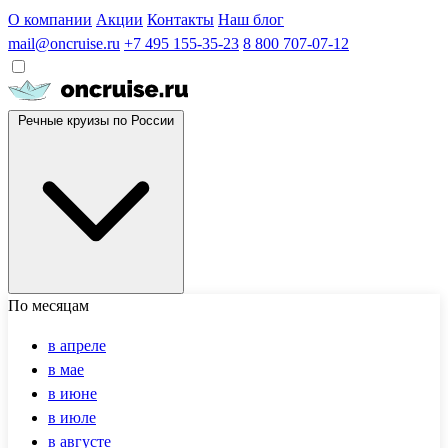
О компании
Акции
Контакты
Наш блог
mail@oncruise.ru
+7 495 155-35-23
8 800 707-07-12
Речные круизы по России
По месяцам
в апреле
в мае
в июне
в июле
в августе