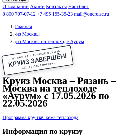
Чебоксары
Казань
Афанасий Никитин
О компании
В Нижний Новгород
из Волгограда
Акции
Октябрьская революция
Контакты
из Саратова
В Пермь
Наш блог
В Ростов-на-Дону
Все города
Константин
В
Рыбинск
Федин
8 800 707-07-12
Александр Свешников
На Соловки
+7 495 155-35-23
На Валаам
Иван
По Оке
mail@oncruise.ru
По Енисею
По Лене
По
Дону
Кулибин
По Волге
Кронштадт
Алдан
Павел
Главная
Миронов
А.С.Попов
Виссарион Белинский
Все теплоходы
/
из Москвы
/
из Москвы на теплоходе Аурум
ONCRUISE · РЕЧНЫЕ КРУИЗЫ
КРУИЗ ЗАВЕРШЁН!
★
МОСКВА
22.05.2026
★
Круиз Москва – Рязань –
Москва на теплоходе
«Аурум» с 17.05.2026 по
22.05.2026
Программа круиза
Схема теплохода
Информация по круизу