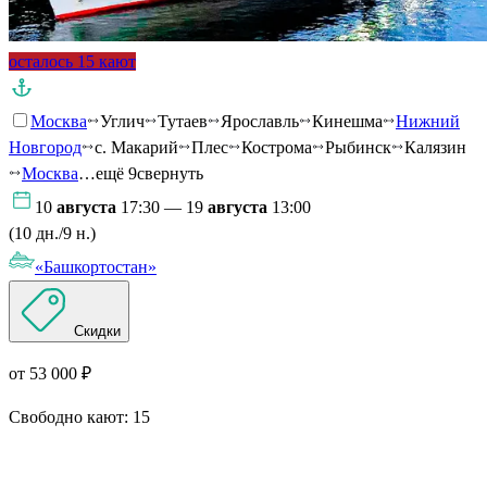
осталось 15 кают
Москва
Углич
Тутаев
Ярославль
Кинешма
Нижний
Новгород
с. Макарий
Плес
Кострома
Рыбинск
Калязин
Москва
…ещё 9
свернуть
10
августа
17:30 — 19
августа
13:00
(10 дн./9 н.)
«Башкортостан»
Скидки
от 53 000 ₽
Свободно кают:
15
Подробнее о круизе