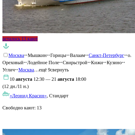
осталось 13 кают
Москва
Мышкин
Горицы
Валаам
Санкт-Петербург
о.
Ореховый
Лодейное Поле
Свирьстрой
Кижи
Кузино
Углич
Москва
…ещё 9
свернуть
10
августа
12:30 — 21
августа
18:00
(12 дн./11 н.)
«Леонид Красин»
, Стандарт
Свободно кают:
13
Подробнее о круизе