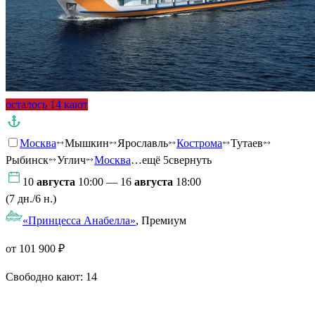
осталось 14 кают
Москва
Мышкин
Ярославль
Кострома
Тутаев
Рыбинск
Углич
Москва
…ещё 5
свернуть
10
августа
10:00 — 16
августа
18:00
(7 дн./6 н.)
«Принцесса Анабелла»
, Премиум
от 101 900 ₽
Свободно кают:
14
Подробнее о круизе