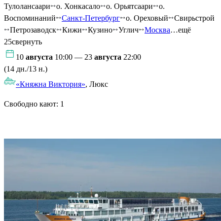
Тулолансаари
о. Хонкасало
о. Орьятсаари
о.
Воспоминаний
Санкт-Петербург
о. Ореховый
Свирьстрой
Петрозаводск
Кижи
Кузино
Углич
Москва
…ещё
25
свернуть
10
августа
10:00 — 23
августа
22:00
(14 дн./13 н.)
«Княжна Виктория»
, Люкс
Свободно кают:
1
Подробнее о круизе