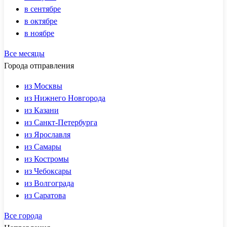
в сентябре
в октябре
в ноябре
Все месяцы
Города отправления
из Москвы
из Нижнего Новгорода
из Казани
из Санкт-Петербурга
из Ярославля
из Самары
из Костромы
из Чебоксары
из Волгограда
из Саратова
Все города