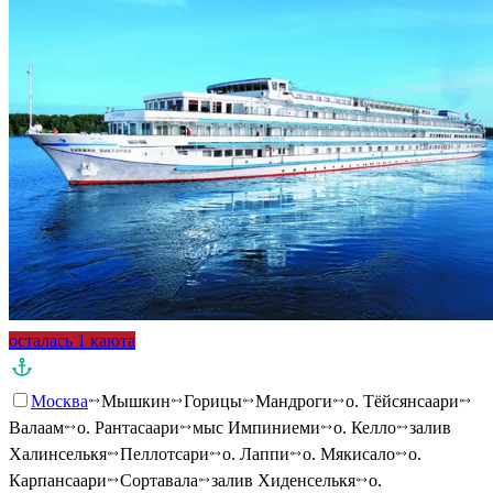
осталась 1 каюта
Москва
Мышкин
Горицы
Мандроги
о. Тёйсянсаари
Валаам
о. Рантасаари
мыс Импиниеми
о. Келло
залив
Халинселькя
Пеллотсари
о. Лаппи
о. Мякисало
о.
Карпансаари
Сортавала
залив Хиденселькя
о.